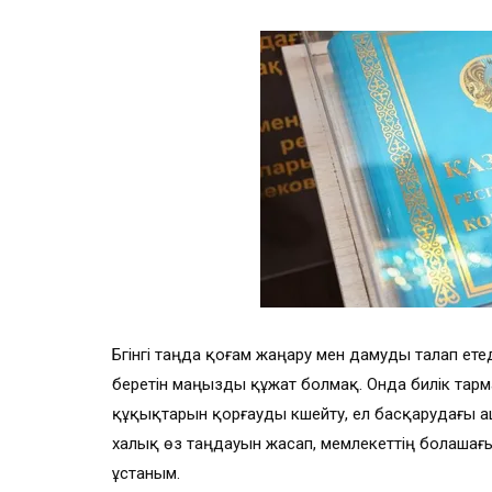
Бүгінгі таңда қоғам жаңару мен дамуды талап е
беретін маңызды құжат болмақ. Онда билік тарм
құқықтарын қорғауды күшейту, ел басқарудағы
халық өз таңдауын жасап, мемлекеттің болашағы
ұстаным.