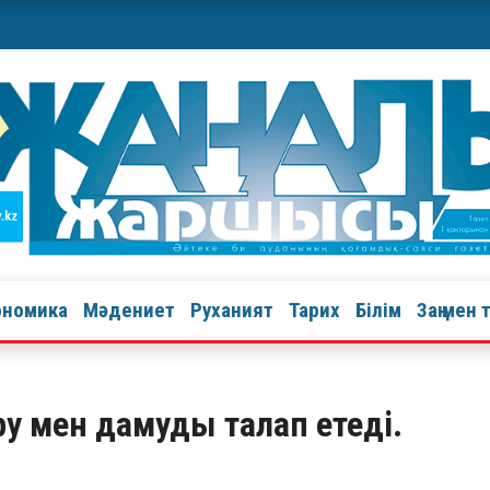
ономика
Мәдениет
Руханият
Тарих
Білім
Заң мен 
ру мен дамуды талап етеді.