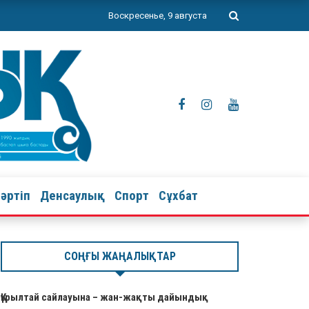
Воскресенье, 9 августа
тәртіп
Денсаулық
Спорт
Сұхбат
СОҢҒЫ ЖАҢАЛЫҚТАР
Құрылтай сайлауына – жан-жақты дайындық