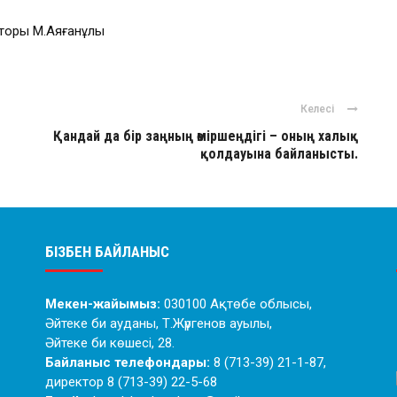
торы М.Аяғанұлы
Келесі
Қандай да бір заңның өміршеңдігі – оның халық
қолдауына байланысты.
БІЗБЕН БАЙЛАНЫС
Мекен-жайымыз:
030100 Ақтөбе облысы,
Әйтеке би ауданы, Т.Жүргенов ауылы,
Әйтеке би көшесі, 28.
Байланыс телефондары:
8 (713-39) 21-1-87,
директор 8 (713-39) 22-5-68