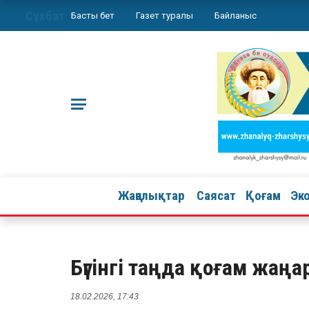
Сұхбат
Басты бет
Газет туралы
Байланыс
Жаңалықтар
Саясат
Қоғам
Эк
Бүгінгі таңда қоғам жаңа
18.02.2026, 17:43