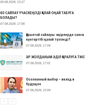
09.08.2026, 15:27
ӨЗ САЙЛАУ УЧАСКЕҢІЗДІ ҚАЛАЙ ОҢАЙ ТАБУҒА
БОЛАДЫ?
07.08.2026, 17:06
Құрылтай сайлауы: өңірлерде саяси
күнтәртібі қалай түзіледі?
07.08.2026, 17:04
ӘР ЖОЛДАНЫМ ӘДІЛ ҚАРАЛУҒА ТИІС
07.08.2026, 17:01
Осознанный выбор – вклад в
будущее
07.08.2026, 15:04