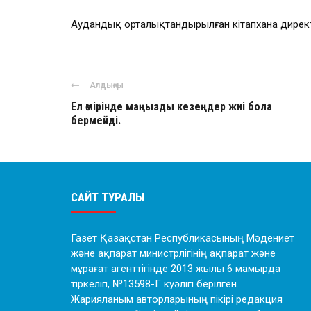
Аудандық орталықтандырылған кітапхана дирек
Алдыңғы
Ел өмірінде маңызды кезеңдер жиі бола
бермейді.
САЙТ ТУРАЛЫ
Газет Қазақстан Республикасының Мәдениет
және ақпарат министрлігінің ақпарат және
мұрағат агенттігінде 2013 жылы 6 мамырда
тіркеліп, №13598-Г куәлігі берілген.
Жарияланым авторларының пікірі редакция