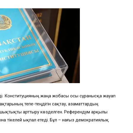
теді. Конституцияның жаңа жобасы осы сұранысқа жауап
ақтарының тепе-теңдігін сақтау, азаматтардың
 ашықтықты арттыру көзделген. Референдум арқылы
на тікелей ықпал етеді. Бұл – нағыз демократиялық