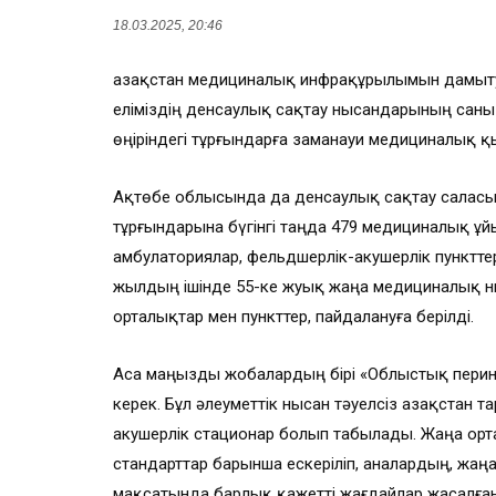
18.03.2025, 20:46
Қазақстан медициналық инфрақұрылымын дамытуда
еліміздің денсаулық сақтау нысандарының саны 9
өңіріндегі тұрғындарға заманауи медициналық қы
Ақтөбе облысында да денсаулық сақтау саласы
тұрғындарына бүгінгі таңда 479 медициналық ұй
амбулаториялар, фельдшерлік-акушерлік пунктте
жылдың ішінде 55-ке жуық жаңа медициналық ны
орталықтар мен пункттер, пайдалануға берілді.
Аса маңызды жобалардың бірі «Облыстық перин
керек. Бұл әлеуметтік нысан тәуелсіз Қазақста
акушерлік стационар болып табылады. Жаңа орт
стандарттар барынша ескеріліп, аналардың, жаң
мақсатында барлық қажетті жағдайлар жасалған