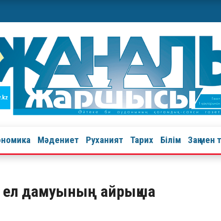
ономика
Мәдениет
Руханият
Тарих
Білім
Заң мен 
 — ел дамуының айрықша