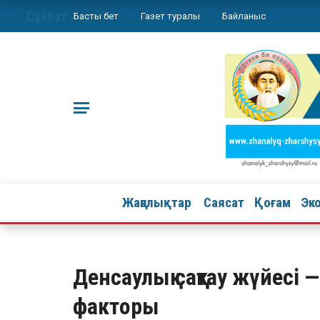
Сұхбат
Басты бет
Газет туралы
Байланыс
Жаңалықтар
Саясат
Қоғам
Эк
Денсаулық сақтау жүйесі
факторы