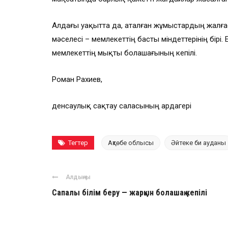
Алдағы уақытта да, аталған жұмыстардың жалғас
мәселесі – мемлекеттің басты міндеттерінің бірі
мемлекеттің мықты болашағының кепілі.
Роман Рахиев,
денсаулық сақтау саласының ардагері
Тегтер
Ақтөбе облысы
Әйтеке би ауданы
Алдыңғы
Сапалы білім беру — жарқын болашақ кепілі