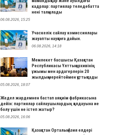
мамандықтар және ауылдағы
кадрлар: партиялар теледебатта
нені талқылады
06.08.2026, 15:25
Учаскелік сайлау комиссиялары
жауапты науқанға дайын.
06.08.2026, 14:18
Мемлекет басшысы Қазақстан
Республикасы Ұлттық архивінің
ұжымы мен ардагерлерін 20
жылдық мерейтоймен құттықтады
05.08.2026, 18:07
Жедел жәрдемнен бастап аяқкиім фабрикасына
дейін: партиялар сайлаушылардың қолдауына ие
болу үшін не істеп жатыр?
05.08.2026, 16:06
Қазақстан Орталық Азия елдері