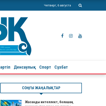
Четверг, 6 августа
тәртіп
Денсаулық
Спорт
Сұхбат
СОҢҒЫ ЖАҢАЛЫҚТАР
Жасанды интеллект, болашақ