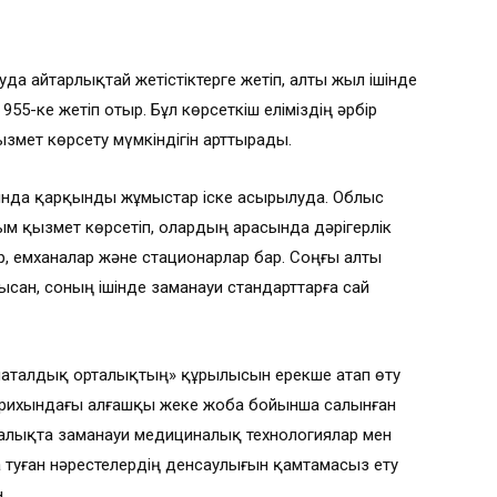
 айтарлықтай жетістіктерге жетіп, алты жыл ішінде
55-ке жетіп отыр. Бұл көрсеткіш еліміздің әрбір
змет көрсету мүмкіндігін арттырады.
нда қарқынды жұмыстар іске асырылуда. Облыс
ым қызмет көрсетіп, олардың арасында дәрігерлік
р, емханалар және стационарлар бар. Соңғы алты
сан, соның ішінде заманауи стандарттарға сай
аталдық орталықтың» құрылысын ерекше атап өту
н тарихындағы алғашқы жеке жоба бойынша салынған
алықта заманауи медициналық технологиялар мен
а туған нәрестелердің денсаулығын қамтамасыз ету
.