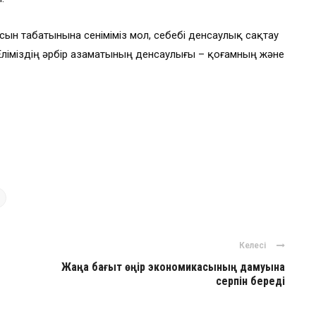
ын табатынына сеніміміз мол, себебі денсаулық сақтау
. Еліміздің әрбір азаматының денсаулығы – қоғамның және
Келесі
Жаңа бағыт өңір экономикасының дамуына
серпін береді