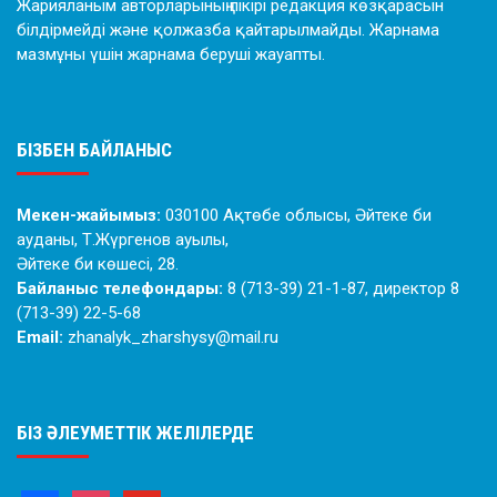
Жарияланым авторларының пікірі редакция көзқарасын
білдірмейді және қолжазба қайтарылмайды. Жарнама
мазмұны үшін жарнама беруші жауапты.
БІЗБЕН БАЙЛАНЫС
Мекен-жайымыз:
030100 Ақтөбе облысы, Әйтеке би
ауданы, Т.Жүргенов ауылы,
Әйтеке би көшесі, 28.
Байланыс телефондары:
8 (713-39) 21-1-87, директор 8
(713-39) 22-5-68
Email:
zhanalyk_zharshysy@mail.ru
БІЗ ӘЛЕУМЕТТІК ЖЕЛІЛЕРДЕ