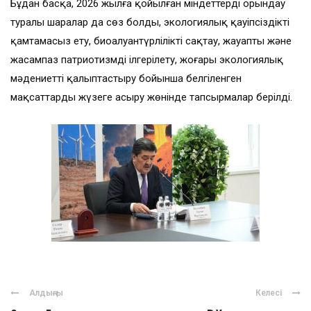
Бұдан басқа, 2026 жылға қойылған міндеттерді орындау
туралы шаралар да сөз болды, экологиялық қауіпсіздікті
қамтамасыз ету, биоалуантүрлілікті сақтау, жауапты және
жасампаз патриотизмді ілгерілету, жоғары экологиялық
мәдениетті қалыптастыру бойынша белгіленген
мақсаттарды жүзеге асыру жөнінде тапсырмалар берілді.
Алдыңғы
Келесі