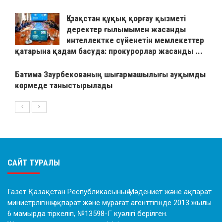
Қазақстан құқық қорғау қызметі
деректер ғылымымен жасанды
интеллектке сүйенетін мемлекеттер
қатарына қадам басуда: прокурорлар жасанды ...
Батима Заурбекованың шығармашылығы ауқымды
көрмеде таныстырылады
САЙТ ТУРАЛЫ
Газет Қазақстан Республикасының Мәдениет және ақпарат
министрлігінің ақпарат және мұрағат агенттігінде 2013 жылы
6 мамырда тіркеліп, №13598-Г куәлігі берілген.