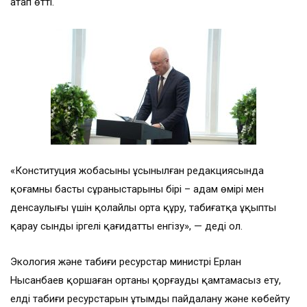
атап өтті.
«Конституция жобасының ұсынылған редакциясында
қоғамның басты сұраныстарының бірі – адам өмірі мен
денсаулығы үшін қолайлы орта құру, табиғатқа ұқыпты
қарау сынды іргелі қағидатты енгізу», — деді ол.
Экология және табиғи ресурстар министрі Ерлан
Нысанбаев қоршаған ортаны қорғауды қамтамасыз ету,
елдің табиғи ресурстарын ұтымды пайдалану және көбейту