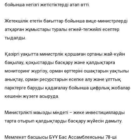
бойынша негізгі жетістіктерді атап өтті.
Жетекшілік ететін бағыттар бойынша вице-министрлердің
атқарған жұмыстары туралы егжей-тегжейлі есептер
тыңдалды.
Қазіргі уақытта министрлік қоршаған ортаның жай-күйін
бақылау, қоқыстарды басқару және қалдықтарға
мониторинг жүргізу, орман өрттерінің ошақтарын уақтылы
анықтау, орман ресурстарын есепке алу және ұлттық
парктерге баруды қадағалау бойынша цифрлық жобалар
кешенін жүзеге асыруда.
Министрліктің маңызды міндеті – жеке инвестицияларды
тарта отырып қалдықтарды басқару жүйесін дамыту.
Мемлекет басшысы БҰҰ Бас Ассамблеясының 78-ші