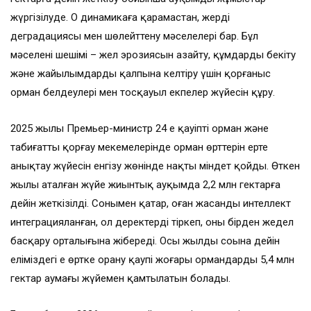
жүргізілуде. Оң динамикаға қарамастан, жердің
деградациясы мен шөлейттену мәселелері бар. Бұл
мәселенің шешімі – жел эрозиясын азайту, құмдарды бекіту
және жайылымдарды қалпына келтіру үшін қорғаныс
орман белдеулері мен тосқауыл екпелер жүйесін құру.
2025 жылы Премьер-министр 24 ең қауіпті орман және
табиғатты қорғау мекемелерінде орман өрттерін ерте
анықтау жүйесін енгізу жөнінде нақты міндет қойды. Өткен
жылы аталған жүйе жиынтық ауқымда 2,2 млн гектарға
дейін жеткізілді. Сонымен қатар, оған жасанды интеллект
интеграцияланған, ол деректерді тіркеп, оны бірден жедел
басқару орталығына жібереді. Осы жылдың соңына дейін
еліміздегі ең өртке орану қаупі жоғары ормандардың 5,4 млн
гектар аумағы жүйемен қамтылатын болады.