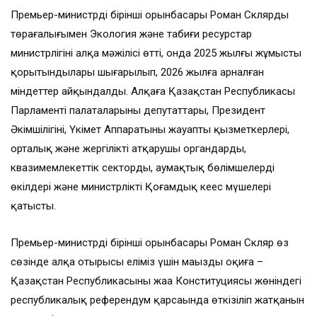
Премьер-министрдің бірінші орынбасары Роман Склярдың
төрағалығымен Экология және табиғи ресурстар
министрлігінің алқа мәжілісі өтті, онда 2025 жылғы жұмыстың
қорытындылары шығарылып, 2026 жылға арналған
міндеттер айқындалды. Алқаға Қазақстан Республикасы
Парламенті палаталарының депутаттары, Президент
Әкімшілігінің, Үкімет Аппаратының жауапты қызметкерлері,
орталық және жергілікті атқарушы органдардың,
квазимемлекеттік сектордың, аумақтық бөлімшелердің
өкілдері және министрліктің Қоғамдық кеңес мүшелері
қатысты.
Премьер-министрдің бірінші орынбасары Роман Скляр өз
сөзінде алқа отырысы еліміз үшін маңызды оқиға –
Қазақстан Республикасының жаңа Конституциясы жөніндегі
республикалық референдум қарсаңында өткізіліп жатқанын