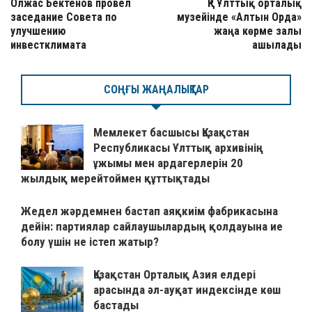
Олжас Бектенов провел
ҚР Ұлттық орталық
заседание Совета по
музейінде «Алтын Орда»
улучшению
жаңа көрме залы
инвестклимата
ашылады
СОҢҒЫ ЖАҢАЛЫҚТАР
Мемлекет басшысы Қазақстан
Республикасы Ұлттық архивінің
ұжымы мен ардагерлерін 20
жылдық мерейтоймен құттықтады
Жедел жәрдемнен бастап аяқкиім фабрикасына
дейін: партиялар сайлаушылардың қолдауына ие
болу үшін не істеп жатыр?
Қазақстан Орталық Азия елдері
арасында әл-ауқат индексінде көш
бастады