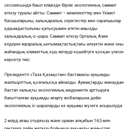
сессиясында биыл елімізде Өңірлік экологиялық саммит
өткізу туралы айтты. Саммит – мемлекеттер мен Үкімет
басшыларының, халықаралық серіктестер мен сарапшылар
қауымдастығының қатысуымен өтетін маңызды
халықаралық іс-шара. Саммит өткізу Орталық Азия
елдерінің өңіраралық ынтымақтастықтағы әлеуетін және оның
жаһандық климаттық күш жігерді күшейтуге қосқан үлесін
көрсетуі тиіс.
Президенттің «Таза Қазақстан» бастамасы ауқымды
жалпыұлттық қозғалысқа айналды. Аумақтарды жинаудан
бастап халықтың экологиялық мәдениетін арттыруға
бағытталған ауқымды ағарту жобаларына дейін
экологиялық іс-шаралардың кең ауқымы жүзеге асырылуда.
2 млрд ағаш отырғызу және орман алқабын 14,5 млн
гектарға дейін жеткізу бойынша ауқымды жұмыстар