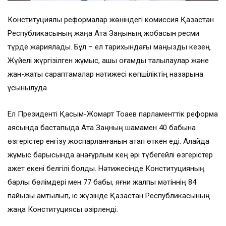
Конституциялық реформалар жөніндегі комиссия Қазақстан
Республикасының жаңа Ата Заңының жобасын ресми
түрде жариялады. Бұл – ел тарихындағы маңызды кезең.
Жүйелі жүргізілген жұмыс, ашық қоғамдық талқылаулар және
жан-жақты сараптамалар нәтижесі көпшіліктің назарына
ұсынылуда.
Ел Президенті Қасым-Жомарт Тоқаев парламенттік реформа
аясында бастапқыда Ата Заңның шамамен 40 бабына
өзгерістер енгізу жоспарланғанын атап өткен еді. Алайда
жұмыс барысында анағұрлым кең әрі түбегейлі өзгерістер
қажет екені белгілі болды. Нәтижесінде Конституцияның
барлық бөлімдері мен 77 бабы, яғни жалпы мәтіннің 84
пайызы қамтылып, іс жүзінде Қазақстан Республикасының
жаңа Конституциясы әзірленді.