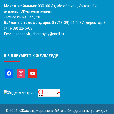
Мекен-жайымыз:
030100 Ақтөбе облысы, Әйтеке би
ауданы, Т.Жүргенов ауылы,
Әйтеке би көшесі, 28.
Байланыс телефондары:
8 (713-39) 21-1-87, директор 8
(713-39) 22-5-68
Email:
zhanalyk_zharshysy@mail.ru
БІЗ ӘЛЕУМЕТТІК ЖЕЛІЛЕРДЕ
© 2026. «Жаңалық жаршысы» Әйтеке би ауданының қоғамдық-