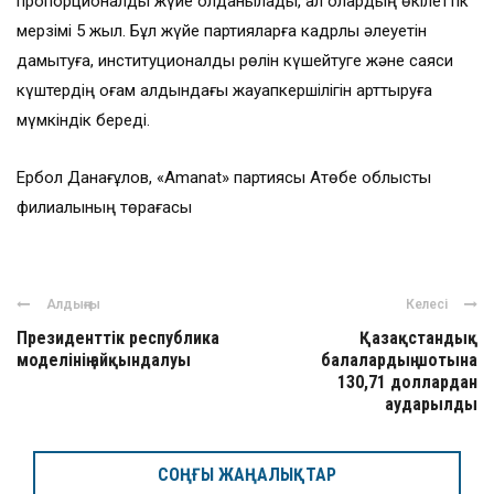
пропорционалды жүйе қолданылады, ал олардың өкілеттік
мерзімі 5 жыл. Бұл жүйе партияларға кадрлық әлеуетін
дамытуға, институционалдық рөлін күшейтуге және саяси
күштердің қоғам алдындағы жауапкершілігін арттыруға
мүмкіндік береді.
Ербол Данағұлов, «Amanat» партиясы Ақтөбе облыстық
филиалының төрағасы
Алдыңғы
Келесі
Президенттік республика
Қазақстандық
моделінің айқындалуы
балалардың шотына
130,71 доллардан
аударылды
СОҢҒЫ ЖАҢАЛЫҚТАР