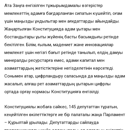
Ата Заңға енгізілген тұжырымдамалық өзгерістер
мемлекеттің адамға бағдарланған сипатын күшейтіп, қоғам
үшін маңызды құндылықтар мен қағидаттарды айқындайды.
Жаңартылған Конституцияда адам құқықтары мен
бостандықтары құқықтық жүйенің басты басымдығы ретінде
бекітілген. Білім, ғылым, мәдениет және инновациялар
мемлекет үшін негізгі бағыт ретінде танылып, елдің дамуы
минералды ресурстарға емес, адами капитал мен
азаматтардың жетістіктеріне негізделетінін көрсетеді.
Сонымен қатар, цифрландыру саласында да маңызды қадам
жасалып, алғаш рет азаматтардың құқықтарын цифрлық
ортада қорғау нормасы Конституцияға енгізілді.
Конституциялық жобаға сәйкес, 145 депутаттан тұратын,
кеңейтілген өкілеттіктерге ие бір палаталы жаңа Парламент
– Құрылтай құрылады. Депутаттарды сайлауда