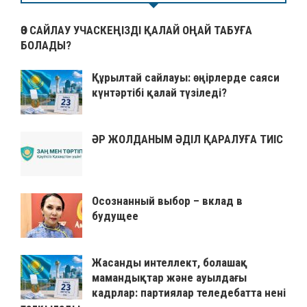
ӨЗ САЙЛАУ УЧАСКЕҢІЗДІ ҚАЛАЙ ОҢАЙ ТАБУҒА
БОЛАДЫ?
Құрылтай сайлауы: өңірлерде саяси
күнтәртібі қалай түзіледі?
ӘР ЖОЛДАНЫМ ӘДІЛ ҚАРАЛУҒА ТИІС
Осознанный выбор – вклад в
будущее
Жасанды интеллект, болашақ
мамандықтар және ауылдағы
кадрлар: партиялар теледебатта нені