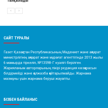
талқылады
САЙТ ТУРАЛЫ
Газет Қазақстан Республикасының Мәдениет және ақпарат
министрлігінің ақпарат және мұрағат агенттігінде 2013 жылы
6 мамырда тіркеліп, №13598-Г куәлігі берілген.
Жарияланым авторларының пікірі редакция көзқарасын
білдірмейді және қолжазба қайтарылмайды. Жарнама
мазмұны үшін жарнама беруші жауапты.
БІЗБЕН БАЙЛАНЫС