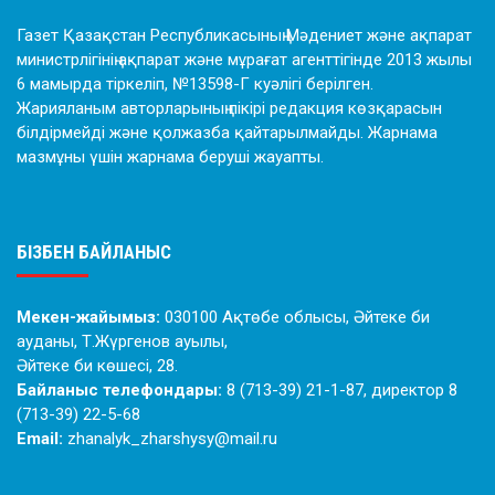
Газет Қазақстан Республикасының Мәдениет және ақпарат
министрлігінің ақпарат және мұрағат агенттігінде 2013 жылы
6 мамырда тіркеліп, №13598-Г куәлігі берілген.
Жарияланым авторларының пікірі редакция көзқарасын
білдірмейді және қолжазба қайтарылмайды. Жарнама
мазмұны үшін жарнама беруші жауапты.
БІЗБЕН БАЙЛАНЫС
Мекен-жайымыз:
030100 Ақтөбе облысы, Әйтеке би
ауданы, Т.Жүргенов ауылы,
Әйтеке би көшесі, 28.
Байланыс телефондары:
8 (713-39) 21-1-87, директор 8
(713-39) 22-5-68
Email:
zhanalyk_zharshysy@mail.ru