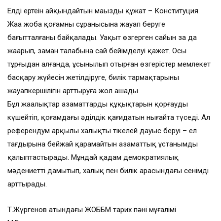
Елдің ертеңін айқындайтын маңызды құжат – Конституция.
Жаңа жоба қоғамның сұранысына жауап беруге
бағытталғаны байқалады. Уақыт өзгерген сайын заң да
жаңарып, заман талабына сай бейімделуі қажет. Осы
тұрғыдан алғанда, ұсынылып отырған өзгерістер мемлекет
басқару жүйесін жетілдіруге, билік тармақтарының
жауапкершілігін арттыруға жол ашады.
Бұл жаңалықтар азаматтардың құқықтарын қорғауды
күшейтіп, қоғамдағы әділдік қағидатын нығайта түседі. Ал
референдум арқылы халықтың тікелей дауыс беруі – ел
тағдырына бейжай қарамайтын азаматтық ұстанымды
қалыптастырады. Мұндай қадам демократиялық
мәдениетті дамытып, халық пен билік арасындағы сенімді
арттырады.
Т.Жүргенов атындағы ЖОББМ тарих пәні мұғалімі