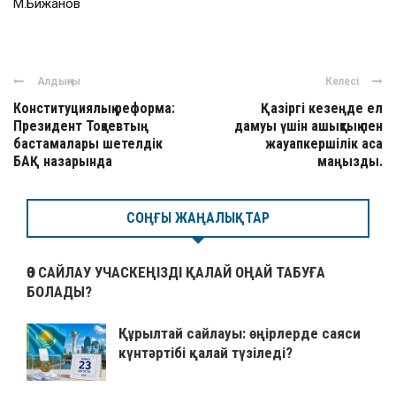
М.Бижанов
Алдыңғы
Келесі
Конституциялық реформа:
Қазіргі кезеңде ел
Президент Тоқаевтың
дамуы үшін ашықтық пен
бастамалары шетелдік
жауапкершілік аса
БАҚ назарында
маңызды.
СОҢҒЫ ЖАҢАЛЫҚТАР
ӨЗ САЙЛАУ УЧАСКЕҢІЗДІ ҚАЛАЙ ОҢАЙ ТАБУҒА
БОЛАДЫ?
Құрылтай сайлауы: өңірлерде саяси
күнтәртібі қалай түзіледі?