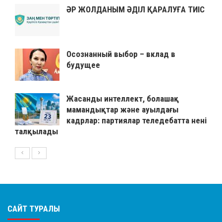
ӘР ЖОЛДАНЫМ ӘДІЛ ҚАРАЛУҒА ТИІС
Осознанный выбор – вклад в
будущее
Жасанды интеллект, болашақ
мамандықтар және ауылдағы
кадрлар: партиялар теледебатта нені
талқылады
САЙТ ТУРАЛЫ