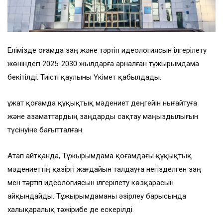
Елімізде Қоғамда заң және тәртіп идеологиясын ілгерілету
жөніндегі 2025-2030 жылдарға арналған тұжырымдама
бекітілді. Тиісті қаулыны Үкімет қабылдады.
Құжат қоғамда құқықтық мәдениет деңгейін нығайтуға
және азаматтардың заңдарды сақтау маңыздылығын
түсінуіне бағытталған.
Атап айтқанда, Тұжырымдама қоғамдағы құқықтық
мәдениеттің қазіргі жағдайын талдауға негізделген заң
мен тәртіп идеологиясын ілгерілету көзқарасын
айқындайды. Тұжырымдаманы әзірлеу барысында
халықаралық тәжірибе де ескерілді.