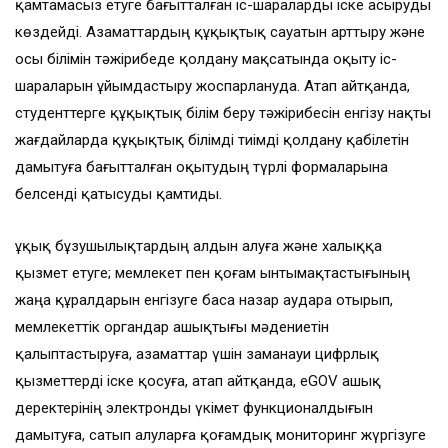
қамтамасыз етуге бағытталған іс-шараларды іске асыруды
көздейді. Азаматтардың құқықтық сауатын арттыру және
осы білімін тәжірибеде қолдану мақсатында оқыту іс-
шараларын ұйымдастыру жоспарлануда. Атап айтқанда,
студенттерге құқықтық білім беру тәжірибесін енгізу нақты
жағдайларда құқықтық білімді тиімді қолдану қабілетін
дамытуға бағытталған оқытудың түрлі формаларына
белсенді қатысуды қамтиды.
Құқық бұзушылықтардың алдын алуға және халыққа
қызмет етуге; мемлекет пен қоғам ынтымақтастығының
жаңа құралдарын енгізуге баса назар аудара отырып,
мемлекеттік органдар ашықтығы мәдениетін
қалыптастыруға, азаматтар үшін заманауи цифрлық
қызметтерді іске қосуға, атап айтқанда, еGOV ашық
деректерінің электронды үкімет функционалдығын
дамытуға, сатып алуларға қоғамдық мониторинг жүргізуге