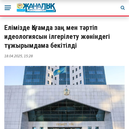
Елімізде Қоғамда заң мен тәртіп
идеологиясын ілгерілету жөніндегі
тұжырымдама бекітілді
18.04.2025, 15:28