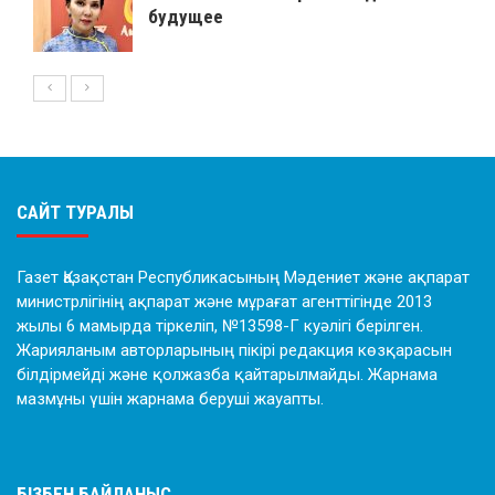
будущее
САЙТ ТУРАЛЫ
Газет Қазақстан Республикасының Мәдениет және ақпарат
министрлігінің ақпарат және мұрағат агенттігінде 2013
жылы 6 мамырда тіркеліп, №13598-Г куәлігі берілген.
Жарияланым авторларының пікірі редакция көзқарасын
білдірмейді және қолжазба қайтарылмайды. Жарнама
мазмұны үшін жарнама беруші жауапты.
БІЗБЕН БАЙЛАНЫС