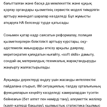
бағытталған және басқа да мемлекеттік және құқық
қорғау органдары қызметінің сервистік моделі тиімділігін
арттыру жөніндегі шаралар көзделеді. Бұл жұмысты
атқаруға НҚА белсенді түрде қатысады.
Сонымен қатар кадр саясатын реформалау, полиция
қызметкерлерін біліктілікті арттыру курстары, оқу-
әдістемелік жиындарды өткізу арқылы даярлау,
меритократия қағидатын нығайту, «soft skills» дамыту,
сондай-ақ материалдық-техникалық жарақтандыруды
жаңғырту жалғастырылады.
Ауқымды деректерді өңдеу үшін жасанды интеллектіні
пайдалана отырып, ІІМ ситуациялық-талдау орталығының
функцияларын кеңейту көзделеді: камералардан түсетін
бейнеағын (бет әлпет пен нөмірді тану), әлеуметтік желілер
(қауіп-қатерді бақылау), қылмыстық статистика (қылмыс