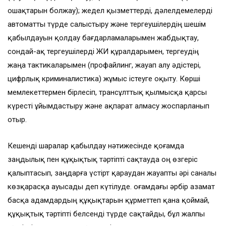
ошақтарын болжау); жедел қызметтерді, дәлелдемелерді
автоматты түрде салыстыру және тергеушілердің шешім
қабылдауын қолдау бағдарламаларымен жабдықтау,
сондай-ақ тергеушілерді ЖИ құралдарымен, тергеудің
жаңа тактикаларымен (профайлинг, жауап алу әдістері,
цифрлық криминалистика) жұмыс істеуге оқыту. Көрші
мемлекеттермен бірлесіп, трансұлттық қылмысқа қарсы
күресті ұйымдастыру және ақпарат алмасу жоспарланып
отыр.
Кешенді шаралар қабылдау нәтижесінде қоғамда
заңдылық пен құқықтық тәртіпті сақтауда оң өзгеріс
қалыптасып, заңдарға үстірт қараудан жауапты әрі саналы
көзқарасқа ауысады деп күтілуде. Қоғамдағы әрбір азамат
басқа адамдардың құқықтарын құрметтеп қана қоймай,
құқықтық тәртіпті белсенді түрде сақтайды, бұл жалпы