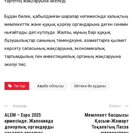
тәртіптің жақсаруына әкеледі.
Бұдан бөлек, қабылданған шаралар нәтижесінде халықтың
мемлекеттік және құқық қорғау органдарына деген сенімін
нығайтады деп күтілуде. Жалпы, мұның бәрі құқық
бұзушылықтар санының төмендеуіне, азаматтарға қызмет
көрсету сапасының жақсаруына, экономикалық
тартымдылық пен инвестициялық ортаның жақсаруына
әкелуі тиіс.
Тегтер
Ақтөбе облысы
Әйтеке би ауданы
Алдыңғы
Келесі
ALEM – Expo 2025
Мемлекет басшысы
көрмесінде: Жапонияда
Қасым-Жомарт
донорлық органдарды
Тоқаевтың Пасха
сақтауға арналған
мерекесімен