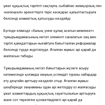
Құжат құқықтық тәртіпті сақтауға, сыбайлас жемқорлық пен
«көлеңкелі» әрекеттерге теріс көзқарас қалыптастыруға
белсенді азаматтық қатысуды көздейді.
Бүгінде елімізде «Халық үніне құлақ асатын мемлекет»
тұжырымдамасының негізгі элементі саналатын заң мен
тәртіп қағидаттарын нығайтуға бағытталған реформалар
белсенді түрде жүргізілуде. Аталған жұмыс әрі қарай да
жалғасын табады.
Тұжырымдаманың негізгі бағыттарын жүзеге асыру
нәтижесінде қоғамда заңның үстемдігі туралы хабардар
ету деңгейін арттыру көзделіп отыр. Аталған жұмыс
шеңберінде заңнаманы одан әрі жетілдіру ісі жалғасады.
Құжат азаматтардың құқықтық сауаттылығын арттыруға
және сот төрелігіне қолжетімділікті әрі қарай да