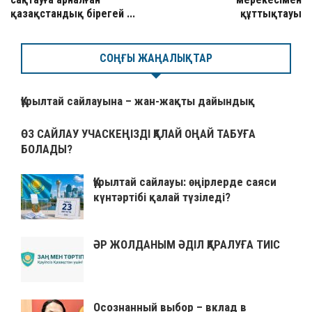
қазақстандық бірегей ...
құттықтауы
СОҢҒЫ ЖАҢАЛЫҚТАР
Құрылтай сайлауына – жан-жақты дайындық
ӨЗ САЙЛАУ УЧАСКЕҢІЗДІ ҚАЛАЙ ОҢАЙ ТАБУҒА
БОЛАДЫ?
Құрылтай сайлауы: өңірлерде саяси
күнтәртібі қалай түзіледі?
ӘР ЖОЛДАНЫМ ӘДІЛ ҚАРАЛУҒА ТИІС
Осознанный выбор – вклад в