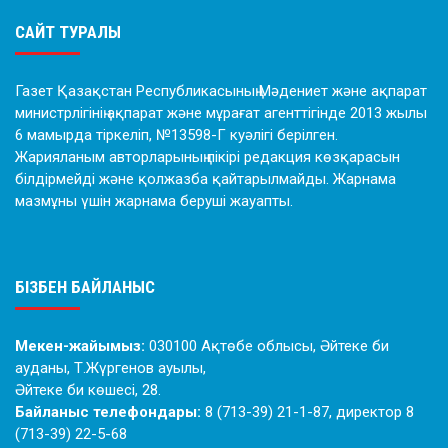
САЙТ ТУРАЛЫ
Газет Қазақстан Республикасының Мәдениет және ақпарат
министрлігінің ақпарат және мұрағат агенттігінде 2013 жылы
6 мамырда тіркеліп, №13598-Г куәлігі берілген.
Жарияланым авторларының пікірі редакция көзқарасын
білдірмейді және қолжазба қайтарылмайды. Жарнама
мазмұны үшін жарнама беруші жауапты.
БІЗБЕН БАЙЛАНЫС
Мекен-жайымыз:
030100 Ақтөбе облысы, Әйтеке би
ауданы, Т.Жүргенов ауылы,
Әйтеке би көшесі, 28.
Байланыс телефондары:
8 (713-39) 21-1-87, директор 8
(713-39) 22-5-68