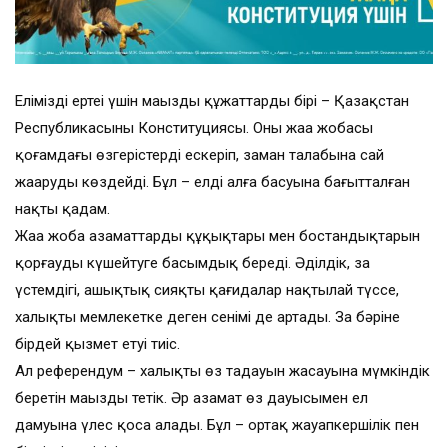
Еліміздің ертеңі үшін маңызды құжаттардың бірі – Қазақстан
Республикасының Конституциясы. Оның жаңа жобасы
қоғамдағы өзгерістерді ескеріп, заман талабына сай
жаңаруды көздейді. Бұл – елдің алға басуына бағытталған
нақты қадам.
Жаңа жоба азаматтардың құқықтары мен бостандықтарын
қорғауды күшейтуге басымдық береді. Әділдік, заң
үстемдігі, ашықтық сияқты қағидалар нақтылай түссе,
халықтың мемлекетке деген сенімі де артады. Заң бәріне
бірдей қызмет етуі тиіс.
Ал референдум – халықтың өз таңдауын жасауына мүмкіндік
беретін маңызды тетік. Әр азамат өз дауысымен ел
дамуына үлес қоса алады. Бұл – ортақ жауапкершілік пен