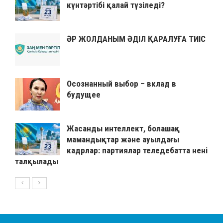
күнтәртібі қалай түзіледі?
ӘР ЖОЛДАНЫМ ӘДІЛ ҚАРАЛУҒА ТИІС
Осознанный выбор – вклад в
будущее
Жасанды интеллект, болашақ
мамандықтар және ауылдағы
кадрлар: партиялар теледебатта нені
талқылады