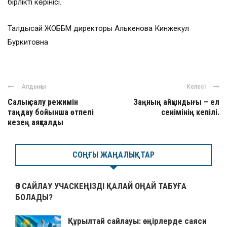
бірліктің көрінісі.
Талдысай ЖОББМ директоры Алькенова Кинжекул
Буркитовна
Алдыңғы
Келесі
Салық салу режимін
Заңның айқындығы – ел
таңдау бойынша өтпелі
сенімінің кепілі.
кезең аяқталды
СОҢҒЫ ЖАҢАЛЫҚТАР
ӨЗ САЙЛАУ УЧАСКЕҢІЗДІ ҚАЛАЙ ОҢАЙ ТАБУҒА
БОЛАДЫ?
Құрылтай сайлауы: өңірлерде саяси