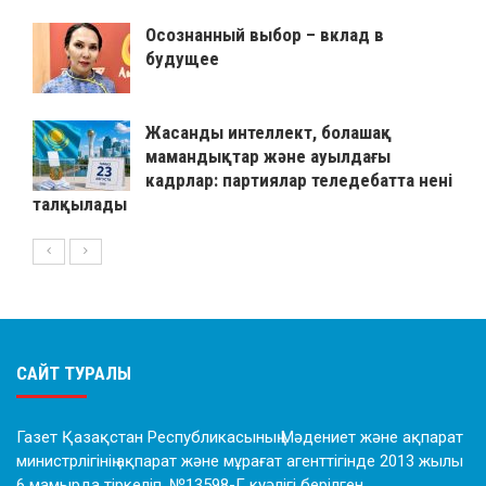
Осознанный выбор – вклад в
будущее
Жасанды интеллект, болашақ
мамандықтар және ауылдағы
кадрлар: партиялар теледебатта нені
талқылады
САЙТ ТУРАЛЫ
Газет Қазақстан Республикасының Мәдениет және ақпарат
министрлігінің ақпарат және мұрағат агенттігінде 2013 жылы
6 мамырда тіркеліп, №13598-Г куәлігі берілген.