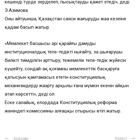
кешенді түрде зерделеп, пысықтауды қажет етеді», деді
Э.Азимова.
Оның айтуынша, Қазақстан саяси жаңғырудың жаңа кезеңіне
қадам басып жатыр.
«Мемлекет басшысы әрі қарайғы дамудың
институционалдық тепе-теңдікті нығайту, заң шығарушы
биліктің тиімділігін арттыру, тежемелік тепе-теңдік жүйесін
күшейту, сондай-ақ қоғамның мемлекеттік басқаруға
қатысуын қамтамасыз ететін конституциялық
механизмдерді жаңарту арқылы ғана мүмкін екенін айқын
атап көрсетті», деді ол.
Еске салайық, елордада Конституциялық реформа
жөніндегі комиссияның алғашқы отырысы өтіп жатыр.
Алдыңғы
Келесі