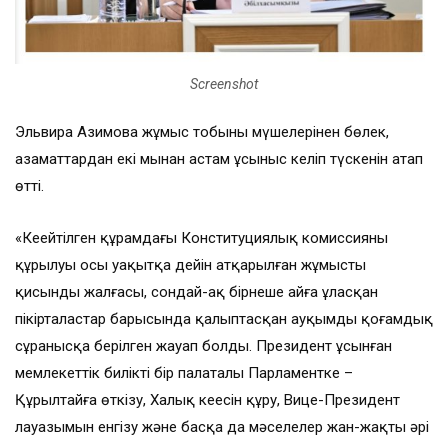
Screenshot
Эльвира Азимова жұмыс тобының мүшелерінен бөлек,
азаматтардан екі мыңнан астам ұсыныс келіп түскенін атап
өтті.
«Кеңейтілген құрамдағы Конституциялық комиссияның
құрылуы осы уақытқа дейін атқарылған жұмыстың
қисынды жалғасы, сондай-ақ бірнеше айға ұласқан
пікірталастар барысында қалыптасқан ауқымды қоғамдық
сұранысқа берілген жауап болды. Президент ұсынған
мемлекеттік билікті бір палаталы Парламентке –
Құрылтайға өткізу, Халық кеңесін құру, Вице-Президент
лауазымын енгізу және басқа да мәселелер жан-жақты әрі