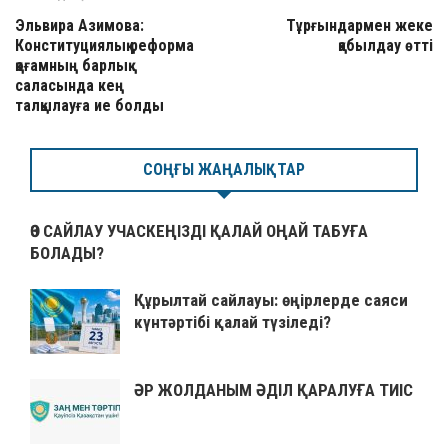
Эльвира Азимова:
Тұрғындармен жеке
Конституциялық реформа
қабылдау өтті
қоғамның барлық
саласында кең
талқылауға ие болды
СОҢҒЫ ЖАҢАЛЫҚТАР
ӨЗ САЙЛАУ УЧАСКЕҢІЗДІ ҚАЛАЙ ОҢАЙ ТАБУҒА
БОЛАДЫ?
Құрылтай сайлауы: өңірлерде саяси
күнтәртібі қалай түзіледі?
ӘР ЖОЛДАНЫМ ӘДІЛ ҚАРАЛУҒА ТИІС