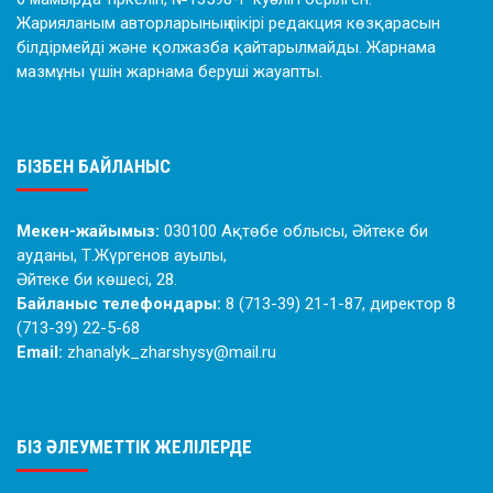
Жарияланым авторларының пікірі редакция көзқарасын
білдірмейді және қолжазба қайтарылмайды. Жарнама
мазмұны үшін жарнама беруші жауапты.
БІЗБЕН БАЙЛАНЫС
Мекен-жайымыз:
030100 Ақтөбе облысы, Әйтеке би
ауданы, Т.Жүргенов ауылы,
Әйтеке би көшесі, 28.
Байланыс телефондары:
8 (713-39) 21-1-87, директор 8
(713-39) 22-5-68
Email:
zhanalyk_zharshysy@mail.ru
БІЗ ӘЛЕУМЕТТІК ЖЕЛІЛЕРДЕ