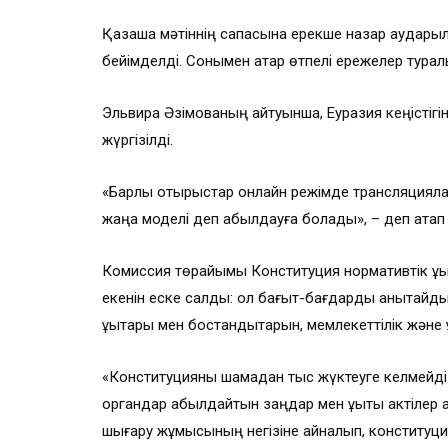
Қазақша мәтіннің сапасына ерекше назар аудары
бейімделді. Сонымен қатар өтпелі ережелер турал
Эльвира Әзімованың айтуынша, Еуразия кеңістігі
жүргізілді.
«Барлық отырыстар онлайн режімде трансляцияла
жаңа моделі деп қабылдауға болады», – деп атап 
Комиссия төрайымы Конституция нормативтік құқықт
екенін еске салды: ол бағыт-бағдарды анықтайды
құқықтары мен бостандықтарын, мемлекеттілік және 
«Конституцияны шамадан тыс жүктеуге келмейді.
органдар қабылдайтын заңдар мен құқықтық актілер
шығару жұмысының негізіне айналып, конституциял