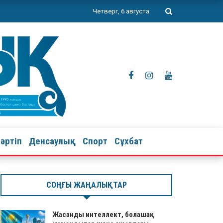
Четверг, 6 августа
тәртіп
Денсаулық
Спорт
Сұхбат
СОҢҒЫ ЖАҢАЛЫҚТАР
Жасанды интеллект, болашақ