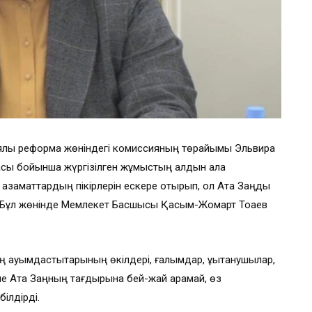
ялық реформа жөніндегі комиссияның төрайымы Эльвира
асы бойынша жүргізілген жұмыстың алдын ала
азаматтардың пікірлерін ескере отырып, ол Ата Заңды
 Бұл жөнінде Мемлекет Басшысы Қасым-Жомарт Тоқаев
қауымдастықтарының өкілдері, ғалымдар, құқықтанушылар,
не Ата Заңның тағдырына бей-жай қарамай, өз
ілдірді.