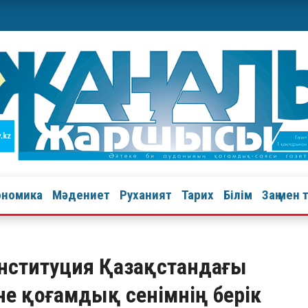
ономика
Мәдениет
Руханият
Тарих
Білім
Заң мен 
онституция Қазақстандағы
не қоғамдық сенімнің берік