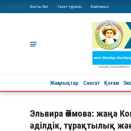
Сұхбат
Басты бет
Газет туралы
Байланыс
Жаңалықтар
Саясат
Қоғам
Эк
Эльвира Әзімова: жаңа К
әділдік, тұрақтылық жә