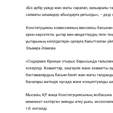
«Біз әрбір уәжді жан-жақты саралап, халықаралық 
салмақты шешімдер қабылдауға ұмтылдық», – деді 
Конституциялық комиссияның миссиясы басынан б
еркін көрсететін, құқықтар мен міндеттердің тепе-т
құқықтарының кепілдіктерін қорғауға бағытталған үй
Эльвира Әзімова.
«Сіздермен бірнеше отырыс барысында талқыланға
ескерілді. Азаматтар, заңгерлік және азаматтық 
бастамалардың басым бөлігі жан-жақты талданды.
басқалары мәтіндік нұсқада және концептуалдық ш
Мысалы, ҚР жаңа Конституциясының жобасына адв
мемлекет келтірген зиянды өтеу құқығы, экологиял
т.б. енгізілді.