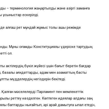
лды – терминология жаңартылды және қазіргі заманға
ы ұсыныстар ескерілді.
нде алғаш рет мұндай жұмыс толық ашық режімде
нды. Мұны қоғамды Конституциялық үдеріске тартудың
өтті ол.
ық актілердің бүкіл жүйесі үшін бағыт беретін бағдар
, базалық қағидаттарды, адам мен азаматтың басты
ұлттық мүдделердің негіздерін бекітеді.
 Қалған мәселелерді Парламент пен мемлекеттік
 арқылы реттеу көзделген. Көптеген идеялар алдағы заң
ық баптарды нығайтып, әрі қарай дамытуға ықпал етеді»,