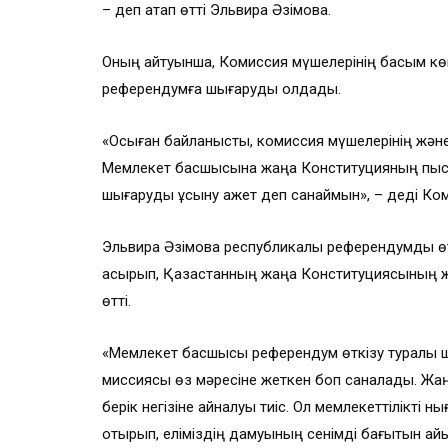
– деп атап өтті Эльвира Әзімова.
Оның айтуынша, Комиссия мүшелерінің басым кө
референдумға шығаруды қолдады.
«Осыған байланысты, комиссия мүшелерінің және 
Мемлекет басшысына жаңа Конституцияның пысы
шығаруды ұсыну қажет деп санаймын», – деді Ко
Эльвира Әзімова республикалық референдумды өткіз
асырып, Қазақстанның жаңа Конституциясының жоб
өтті.
«Мемлекет басшысы референдум өткізу туралы ш
миссиясы өз мәресіне жеткен боп саналады. Жаңа А
берік негізіне айналуы тиіс. Ол мемлекеттілікті н
отырып, еліміздің дамуының сенімді бағытын ай