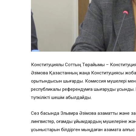
Конституциялық Соттың Төрайымы – Конституци
Әзімова Қазақстанның жаңа Конституциясы жоб
қорытындысын шығарды. Комиссия мүшелері мен 
республикалық референдумға шығаруды ұсынды.
түпкілікті шешім қабылдайды.
Сөз басында Эльвира Әзімова азаматтық және заң 
лингвистер, қоғамдық ұйымдардың мүшелеріне жә
ұсыныстарын білдірген мыңдаған азаматқа алғыс б