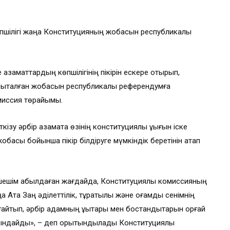
пшілігі жаңа Конституцияның жобасын республикалық
азаматтардың көпшілігінің пікірін ескере отырып,
қталған жобасын республикалық референдумға
миссия төрайымы.
у әрбір азаматқа өзінің конституциялық құқығын іске
асы бойынша пікір білдіруге мүмкіндік беретінін атап
ешім қабылдаған жағдайда, Конституциялық комиссияның
та Заң әділеттілік, тұрақтылық және қоғамдық сенімнің
ығайтып, әрбір адамның құқықтары мен бостандықтарын қорғай
қындайды», – деп қорытындылады Конституциялық