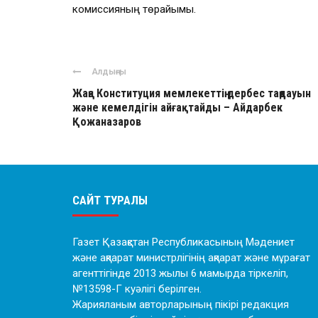
комиссияның төрайымы.
Алдыңғы
Жаңа Конституция мемлекеттің дербес таңдауын
және кемелдігін айғақтайды – Айдарбек
Қожаназаров
САЙТ ТУРАЛЫ
Газет Қазақстан Республикасының Мәдениет
және ақпарат министрлігінің ақпарат және мұрағат
агенттігінде 2013 жылы 6 мамырда тіркеліп,
№13598-Г куәлігі берілген.
Жарияланым авторларының пікірі редакция