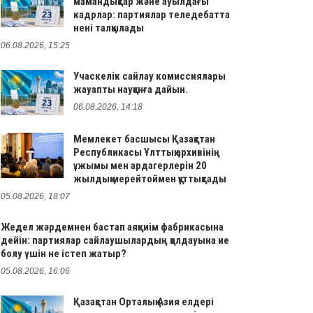
мамандықтар және ауылдағы
кадрлар: партиялар теледебатта
нені талқылады
06.08.2026, 15:25
Учаскелік сайлау комиссиялары
жауапты науқанға дайын.
06.08.2026, 14:18
Мемлекет басшысы Қазақстан
Республикасы Ұлттық архивінің
ұжымы мен ардагерлерін 20
жылдық мерейтоймен құттықтады
05.08.2026, 18:07
Жедел жәрдемнен бастап аяқкиім фабрикасына
дейін: партиялар сайлаушылардың қолдауына ие
болу үшін не істеп жатыр?
05.08.2026, 16:06
Қазақстан Орталық Азия елдері