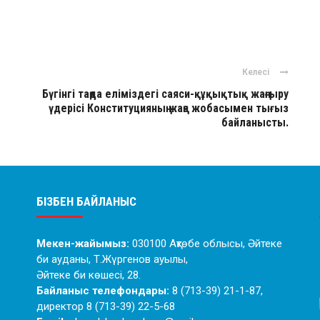
Келесі
Бүгінгі таңда еліміздегі саяси-құқықтық жаңғыру
үдерісі Конституцияның жаңа жобасымен тығыз
байланысты.
БІЗБЕН БАЙЛАНЫС
Мекен-жайымыз:
030100 Ақтөбе облысы, Әйтеке
би ауданы, Т.Жүргенов ауылы,
Әйтеке би көшесі, 28.
Байланыс телефондары:
8 (713-39) 21-1-87,
директор 8 (713-39) 22-5-68