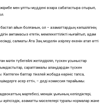
тәжірибе мен ұлттық мүддені өзара сабақтастыра отырып,
ол.
астап айқын болғанын, ол – азаматтардың көпшілігінің
еңдігін қамтамасыз ететін, мемлекеттілікті нығайтып, адам
лесімді, салмақты Ата Заң моделін әзірлеу екенін атап өтті
н мәтін түбегейлі жетілдіріліп, түскен ұсыныстар
қауымдастықтар, сараптамалық алаңдардан түскен
 Көптеген баптар тікелей жобада көрініс тапса,
ешімдерге әсер етті», – деді комиссия төрайымы.
окаттың мәртебесі, меншік құқығының кепілдіктері,
ық қауіпсіздік, азаматтық мәселелері туралы нормалар және