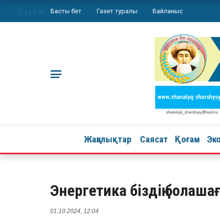
Сұхбат
Басты бет
Газет туралы
Байланыс
Жаңалықтар
Саясат
Қоғам
Эк
Энергетика біздің болаш
01.10.2024, 12:04