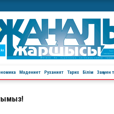
ономика
Мәдениет
Руханият
Тарих
Білім
Заң мен 
ағымыз!