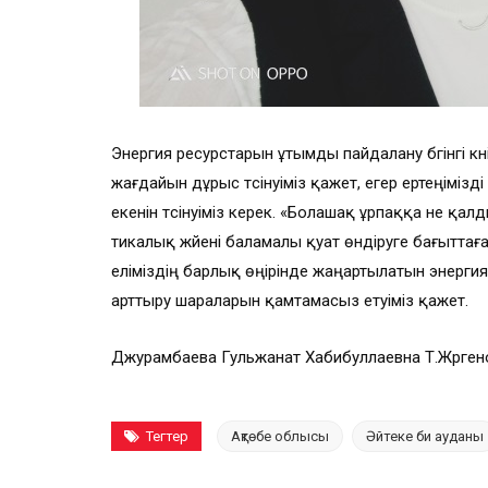
Энергия ресурстарын ұтымды пайдалану бүгінгі кү
жағдайын дұрыс түсінуіміз қажет, егер ертеңiмiздi
екенiн түсi­нуiмiз керек. «Болашақ ұрпаққа не қалд
тикалық жүйенi баламалы қуат өндiруге бағыттаған
еліміздің барлық өңірінде жаңартылатын энергия к
арттыру ша­ра­ларын қамтамасыз етуіміз қажет.
Джурамбаева Гульжанат Хабибуллаевна Т.Жүрген
Тегтер
Ақтөбе облысы
Әйтеке би ауданы