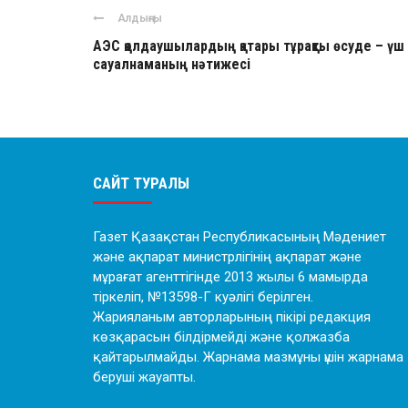
Алдыңғы
АЭС қолдаушылардың қатары тұрақты өсуде – үш
сауалнаманың нәтижесі
САЙТ ТУРАЛЫ
Газет Қазақстан Республикасының Мәдениет
және ақпарат министрлігінің ақпарат және
мұрағат агенттігінде 2013 жылы 6 мамырда
тіркеліп, №13598-Г куәлігі берілген.
Жарияланым авторларының пікірі редакция
көзқарасын білдірмейді және қолжазба
қайтарылмайды. Жарнама мазмұны үшін жарнама
беруші жауапты.