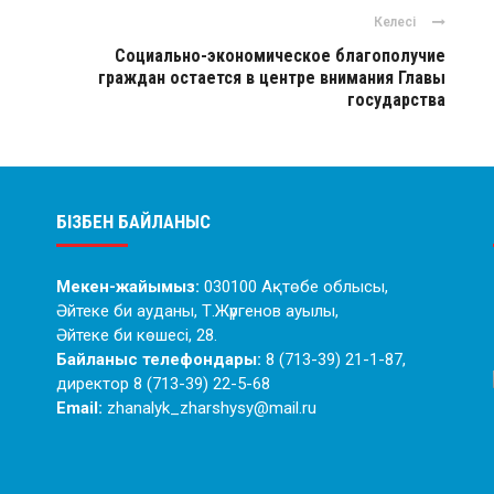
Келесі
Социально-экономическое благополучие
граждан остается в центре внимания Главы
государства
БІЗБЕН БАЙЛАНЫС
Мекен-жайымыз:
030100 Ақтөбе облысы,
Әйтеке би ауданы, Т.Жүргенов ауылы,
Әйтеке би көшесі, 28.
Байланыс телефондары:
8 (713-39) 21-1-87,
директор 8 (713-39) 22-5-68
Email:
zhanalyk_zharshysy@mail.ru