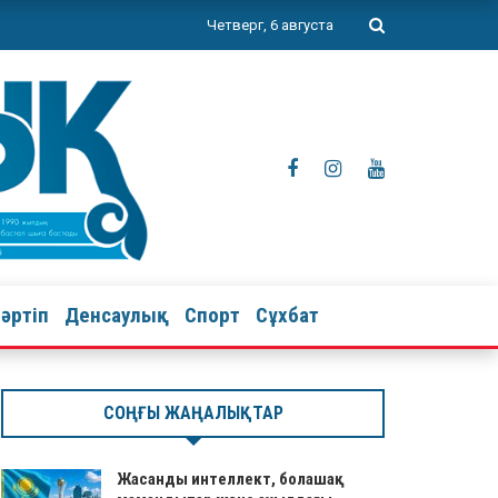
Четверг, 6 августа
тәртіп
Денсаулық
Спорт
Сұхбат
СОҢҒЫ ЖАҢАЛЫҚТАР
Жасанды интеллект, болашақ