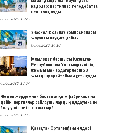
мамандықтар және ауылдағы
кадрлар: партиялар теледебатта
нені талқылады
06.08.2026, 15:25
Учаскелік сайлау комиссиялары
жауапты науқанға дайын.
06.08.2026, 14:18
Мемлекет басшысы Қазақстан
Республикасы Ұлттық архивінің
ұжымы мен ардагерлерін 20
жылдық мерейтоймен құттықтады
05.08.2026, 18:07
Жедел жәрдемнен бастап аяқкиім фабрикасына
дейін: партиялар сайлаушылардың қолдауына ие
болу үшін не істеп жатыр?
05.08.2026, 16:06
Қазақстан Орталық Азия елдері