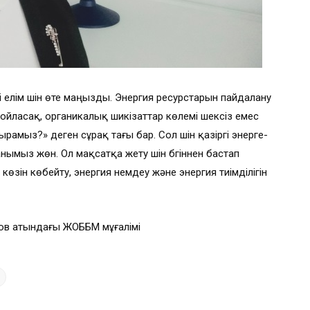
ні елім үшін өте маңызды. Энергия ресурстарын пайдалану
 ой­ласақ, органикалық шикiзаттар кө­лемі шексiз емес
ырамыз?» деген сұрақ та­ғы бар. Сол үшін қазіргі энерге­
ымыз жөн. Ол мақ­сатқа жету үшін бүгіннен бас­тап
өзін көбейту, энергия үнемдеу және энергия тиімділігін
ов атындағы ЖОББМ мұғалімі