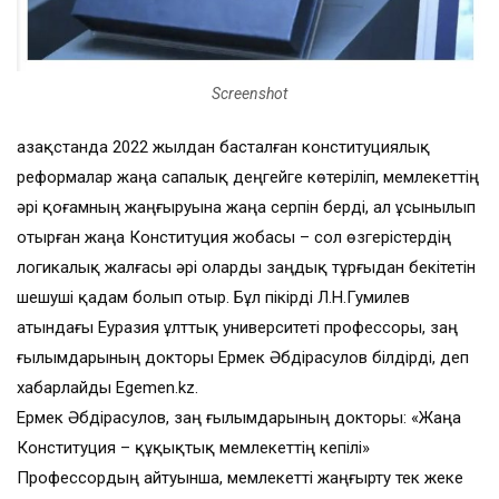
Screenshot
Қазақстанда 2022 жылдан басталған конституциялық
реформалар жаңа сапалық деңгейге көтеріліп, мемлекеттің
әрі қоғамның жаңғыруына жаңа серпін берді, ал ұсынылып
отырған жаңа Конституция жобасы – сол өзгерістердің
логикалық жалғасы әрі оларды заңдық тұрғыдан бекітетін
шешуші қадам болып отыр. Бұл пікірді Л.Н.Гумилев
атындағы Еуразия ұлттық университеті профессоры, заң
ғылымдарының докторы Ермек Әбдірасулов білдірді, деп
хабарлайды Egemen.kz.
Ермек Әбдірасулов, заң ғылымдарының докторы: «Жаңа
Конституция – құқықтық мемлекеттің кепілі»
Профессордың айтуынша, мемлекетті жаңғырту тек жеке