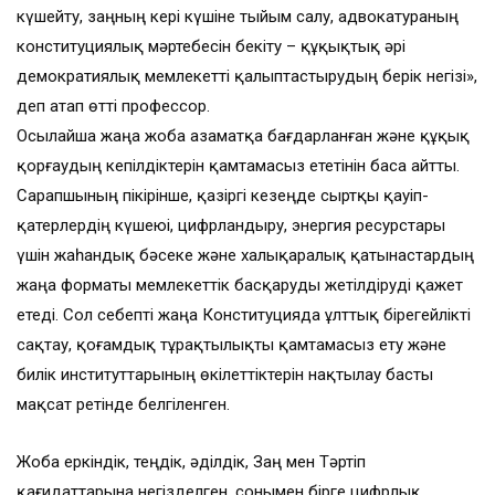
күшейту, заңның кері күшіне тыйым салу, адвокатураның
конституциялық мәртебесін бекіту – құқықтық әрі
демократиялық мемлекетті қалыптастырудың берік негізі»,
деп атап өтті профессор.
Осылайша жаңа жоба азаматқа бағдарланған және құқық
қорғаудың кепілдіктерін қамтамасыз ететінін баса айтты.
Сарапшының пікірінше, қазіргі кезеңде сыртқы қауіп-
қатерлердің күшеюі, цифрландыру, энергия ресурстары
үшін жаһандық бәсеке және халықаралық қатынастардың
жаңа форматы мемлекеттік басқаруды жетілдіруді қажет
етеді. Сол себепті жаңа Конституцияда ұлттық бірегейлікті
сақтау, қоғамдық тұрақтылықты қамтамасыз ету және
билік институттарының өкілеттіктерін нақтылау басты
мақсат ретінде белгіленген.
Жоба еркіндік, теңдік, әділдік, Заң мен Тәртіп
қағидаттарына негізделген, сонымен бірге цифрлық