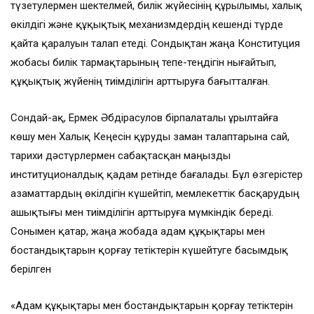
түзетулермен шектелмей, билік жүйесінің құрылымы, халық
өкілдігі және құқықтық механизмдердің кешенді түрде
қайта қаралуын талап етеді. Сондықтан жаңа Конституция
жобасы билік тармақтарының тепе-теңдігін нығайтып,
құқықтық жүйенің тиімділігін арттыруға бағытталған.
Сондай-ақ, Ермек Әбдірасулов бірпалаталы Құрылтайға
көшу мен Халық Кеңесін құруды заман талаптарына сай,
тарихи дәстүрлермен сабақтасқан маңызды
институционалдық қадам ретінде бағалады. Бұл өзгерістер
азаматтардың өкілдігін күшейтіп, мемлекеттік басқарудың
ашықтығы мен тиімділігін арттыруға мүмкіндік береді.
Сонымен қатар, жаңа жобада адам құқықтары мен
бостандықтарын қорғау тетіктерін күшейтуге басымдық
берілген
«Адам құқықтары мен бостандықтарын қорғау тетіктерін