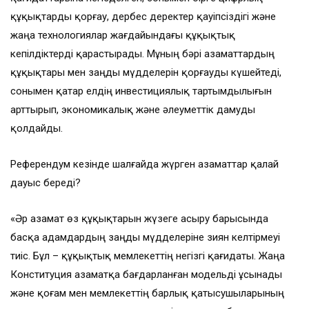
құқықтарды қорғау, дербес деректер қауіпсіздігі және
жаңа технологиялар жағдайындағы құқықтық
кепілдіктерді қарастырады. Мұның бәрі азаматтардың
құқықтары мен заңды мүдделерін қорғауды күшейтеді,
сонымен қатар елдің инвестициялық тартымдылығын
арттырып, экономикалық және әлеуметтік дамуды
қолдайды.
Референдум кезінде шалғайда жүрген азаматтар қалай
дауыс береді?
«Әр азамат өз құқықтарын жүзеге асыру барысында
басқа адамдардың заңды мүдделеріне зиян келтірмеуі
тиіс. Бұл – құқықтық мемлекеттің негізгі қағидаты. Жаңа
Конституция азаматқа бағдарланған модельді ұсынады
және қоғам мен мемлекеттің барлық қатысушыларының