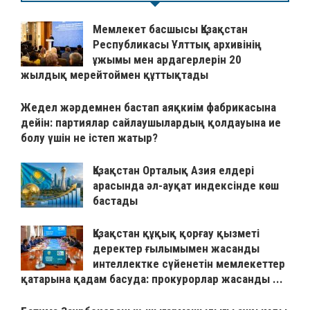
Мемлекет басшысы Қазақстан
Республикасы Ұлттық архивінің
ұжымы мен ардагерлерін 20
жылдық мерейтоймен құттықтады
Жедел жәрдемнен бастап аяқкиім фабрикасына
дейін: партиялар сайлаушылардың қолдауына ие
болу үшін не істеп жатыр?
Қазақстан Орталық Азия елдері
арасында әл-ауқат индексінде көш
бастады
Қазақстан құқық қорғау қызметі
деректер ғылымымен жасанды
интеллектке сүйенетін мемлекеттер
қатарына қадам басуда: прокурорлар жасанды ...