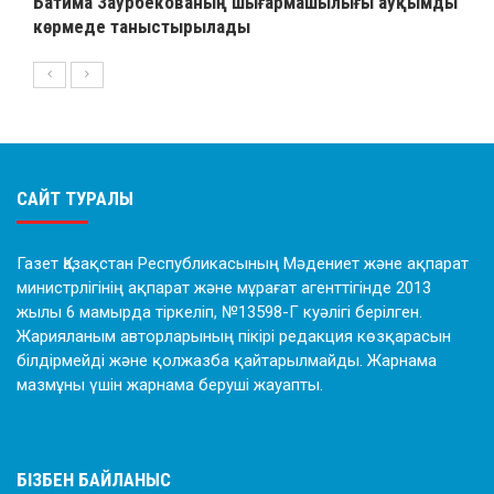
Батима Заурбекованың шығармашылығы ауқымды
көрмеде таныстырылады
САЙТ ТУРАЛЫ
Газет Қазақстан Республикасының Мәдениет және ақпарат
министрлігінің ақпарат және мұрағат агенттігінде 2013
жылы 6 мамырда тіркеліп, №13598-Г куәлігі берілген.
Жарияланым авторларының пікірі редакция көзқарасын
білдірмейді және қолжазба қайтарылмайды. Жарнама
мазмұны үшін жарнама беруші жауапты.
БІЗБЕН БАЙЛАНЫС