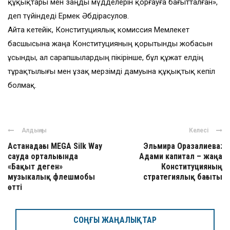
құқықтары мен заңды мүдделерін қорғауға бағытталған»,
деп түйіндеді Ермек Әбдірасулов.
Айта кетейік, Конституциялық комиссия Мемлекет
басшысына жаңа Конституцияның қорытынды жобасын
ұсынды, ал сарапшылардың пікірінше, бұл құжат елдің
тұрақтылығы мен ұзақ мерзімді дамуына құқықтық кепіл
болмақ.
Алдыңғы
Келесі
Астанадағы MEGA Silk Way
Эльмира Оразалиева:
сауда орталығында
Адами капитал – жаңа
«Бақыт деген»
Конституцияның
музыкалық флешмобы
стратегиялық бағыты
өтті
СОҢҒЫ ЖАҢАЛЫҚТАР