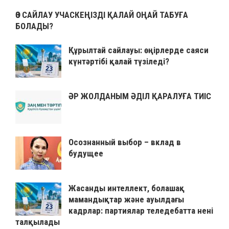
ӨЗ САЙЛАУ УЧАСКЕҢІЗДІ ҚАЛАЙ ОҢАЙ ТАБУҒА
БОЛАДЫ?
Құрылтай сайлауы: өңірлерде саяси
күнтәртібі қалай түзіледі?
ӘР ЖОЛДАНЫМ ӘДІЛ ҚАРАЛУҒА ТИІС
Осознанный выбор – вклад в
будущее
Жасанды интеллект, болашақ
мамандықтар және ауылдағы
кадрлар: партиялар теледебатта нені
талқылады