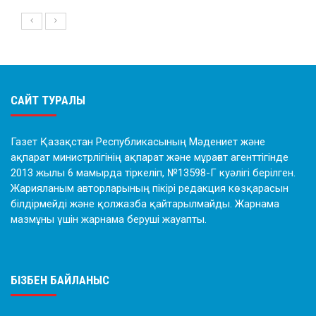
САЙТ ТУРАЛЫ
Газет Қазақстан Республикасының Мәдениет және
ақпарат министрлігінің ақпарат және мұрағат агенттігінде
2013 жылы 6 мамырда тіркеліп, №13598-Г куәлігі берілген.
Жарияланым авторларының пікірі редакция көзқарасын
білдірмейді және қолжазба қайтарылмайды. Жарнама
мазмұны үшін жарнама беруші жауапты.
БІЗБЕН БАЙЛАНЫС