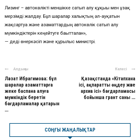
Лизинг – автокөлікті меншікке сатып алу құқығы мен ұзақ
мерзімді жалдау. Бұл шаралар халықтың әл-ауқатын
жақсартуға және азаматтардың автокөлік сатып алу
мүмкіндіктерін кеңейтуге бағытталған»,
— деді өнеркәсіп және құрылыс министрі.
Алдыңғы
Келесі
Ләззат Ибрагимова: бұл
Қазақстанда «Кітапхана
шаралар азаматтарға
ісі, ақпаратты өңдеу және
жеке баспана алуға
архив ісі» бағдарламасы
мүмкіндік беретін
бойынша грант саны ...
бағдарламалар қатарын
...
СОҢҒЫ ЖАҢАЛЫҚТАР