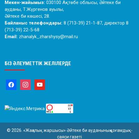
Мекен-жайымыз:
030100 Ақтөбе облысы, Әйтеке би
ауданы, Т.Жүргенов ауылы,
Әйтеке би көшесі, 28.
Байланыс телефондары:
8 (713-39) 21-1-87, директор 8
(713-39) 22-5-68
Email:
zhanalyk_zharshysy@mail.ru
БІЗ ӘЛЕУМЕТТІК ЖЕЛІЛЕРДЕ
© 2026. «Жаңалық жаршысы» Әйтеке би ауданының қоғамдық-
саяси газеті