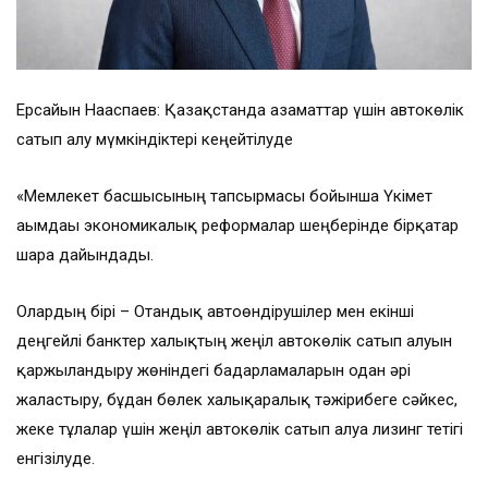
Ерсайын Нағаспаев: Қазақстанда азаматтар үшін автокөлік
сатып алу мүмкіндіктері кеңейтілуде
«Мемлекет басшысының тапсырмасы бойынша Үкімет
ағымдағы экономикалық реформалар шеңберінде бірқатар
шара дайындады.
Олардың бірі – Отандық автоөндірушілер мен екінші
деңгейлі банктер халықтың жеңіл автокөлік сатып алуын
қаржыландыру жөніндегі бағдарламаларын одан әрі
жалғастыру, бұдан бөлек халықаралық тәжірибеге сәйкес,
жеке тұлғалар үшін жеңіл автокөлік сатып алуға лизинг тетігі
енгізілуде.