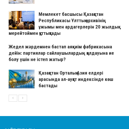
Мемлекет басшысы Қазақстан
Республикасы Ұлттық архивінің
ұжымы мен ардагерлерін 20 жылдық
мерейтоймен құттықтады
Жедел жәрдемнен бастап аяқкиім фабрикасына
дейін: партиялар сайлаушылардың қолдауына ие
болу үшін не істеп жатыр?
Қазақстан Орталық Азия елдері
арасында әл-ауқат индексінде көш
бастады