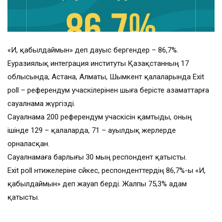
«Иә, қабылдаймын» деп дауыс бергендер – 86,7%.
Еуразиялық интеграция институты Қазақстанның 17
облысында, Астана, Алматы, Шымкент қалаларында Exit
poll – референдум учаскілерінен шыға берісте азаматтарға
сауалнама жүргізді.
Сауалнама 200 референдум учаскісін қамтыды, оның
ішінде 129 – қалаларда, 71 – ауылдық жерлерде
орналасқан.
Сауалнамаға барлығы 30 мың респондент қатысты.
Еxit poll нәтижелеріне сәйкес, респонденттердің 86,7%-ы «Иә,
қабылдаймын» деп жауап берді. Жалпы 75,3% адам
қатысты.