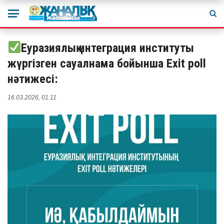
Еуразиялық интеграция институты
жүргізген сауалнама бойынша Exit poll
нәтижесі:
16.03.2026, 01:11