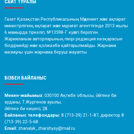
САЙТ ТУРАЛЫ
Газет Қазақстан Республикасының Мәдениет және ақпарат
министрлігінің ақпарат және мұрағат агенттігінде 2013 жылы
6 мамырда тіркеліп, №13598-Г куәлігі берілген.
Жарияланым авторларының пікірі редакция көзқарасын
білдірмейді және қолжазба қайтарылмайды. Жарнама
мазмұны үшін жарнама беруші жауапты.
БІЗБЕН БАЙЛАНЫС
Мекен-жайымыз:
030100 Ақтөбе облысы, Әйтеке би
ауданы, Т.Жүргенов ауылы,
Әйтеке би көшесі, 28.
Байланыс телефондары:
8 (713-39) 21-1-87, директор 8
(713-39) 22-5-68
Email:
zhanalyk_zharshysy@mail.ru