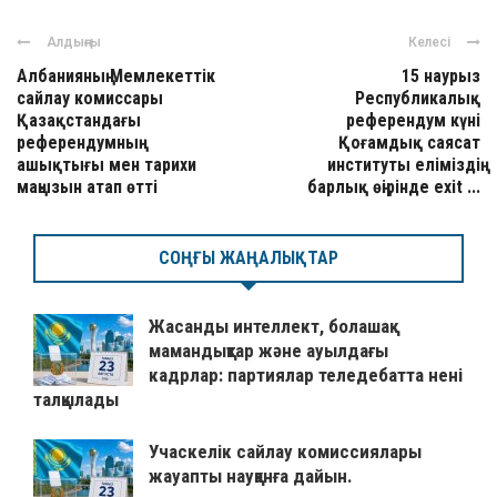
Алдыңғы
Келесі
Албанияның Мемлекеттік
15 наурыз
сайлау комиссары
Республикалық
Қазақстандағы
референдум күні
референдумның
Қоғамдық саясат
ашықтығы мен тарихи
институты еліміздің
маңызын атап өтті
барлық өңірінде exit ...
СОҢҒЫ ЖАҢАЛЫҚТАР
Жасанды интеллект, болашақ
мамандықтар және ауылдағы
кадрлар: партиялар теледебатта нені
талқылады
Учаскелік сайлау комиссиялары
жауапты науқанға дайын.