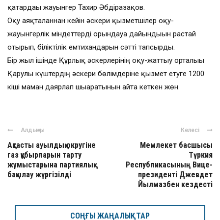
қатардағы жауынгер Тахир Әбдіразақов.
Оқу аяқталғаннан кейін әскери қызметшілер оқу-
жауынгерлік міндеттерді орындауға дайындығын растай
отырып, біліктілік емтихандарын сәтті тапсырды.
Бір жыл ішінде Құрлық әскерлерінің оқу-жаттығу орталығы
Қарулы күштердің әскери бөлімдеріне қызмет етуге 1200
кіші маман даярлап шығаратынын айта кеткен жөн.
Алдыңғы
Келесі
Ақтасты ауылдық округіне
Мемлекет басшысы
газ құбырларын тарту
Түркия
жұмыстарына партиялық
Республикасының Вице-
бақылау жүргізілді
президенті Джевдет
Йылмазбен кездесті
СОҢҒЫ ЖАҢАЛЫҚТАР