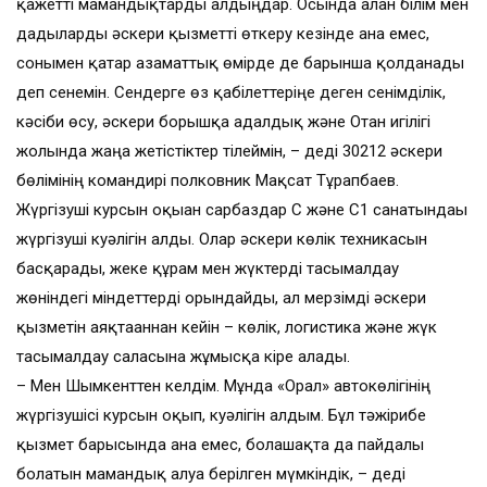
қажетті мамандықтарды алдыңдар. Осында алған білім мен
дағдыларды әскери қызметті өткеру кезінде ғана емес,
сонымен қатар азаматтық өмірде де барынша қолданады
деп сенемін. Сендерге өз қабілеттеріңе деген сенімділік,
кәсіби өсу, әскери борышқа адалдық және Отан игілігі
жолында жаңа жетістіктер тілеймін, – деді 30212 әскери
бөлімінің командирі полковник Мақсат Тұрапбаев.
Жүргізуші курсын оқыған сарбаздар С және С1 санатындағы
жүргізуші куәлігін алды. Олар әскери көлік техникасын
басқарады, жеке құрам мен жүктерді тасымалдау
жөніндегі міндеттерді орындайды, ал мерзімді әскери
қызметін аяқтағаннан кейін – көлік, логистика және жүк
тасымалдау саласына жұмысқа кіре алады.
– Мен Шымкенттен келдім. Мұнда «Орал» автокөлігінің
жүргізушісі курсын оқып, куәлігін алдым. Бұл тәжірибе
қызмет барысында ғана емес, болашақта да пайдалы
болатын мамандық алуға берілген мүмкіндік, – деді