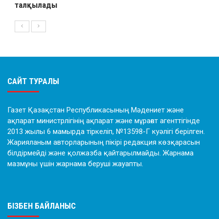
талқылады
САЙТ ТУРАЛЫ
Газет Қазақстан Республикасының Мәдениет және
ақпарат министрлігінің ақпарат және мұрағат агенттігінде
2013 жылы 6 мамырда тіркеліп, №13598-Г куәлігі берілген.
Жарияланым авторларының пікірі редакция көзқарасын
білдірмейді және қолжазба қайтарылмайды. Жарнама
мазмұны үшін жарнама беруші жауапты.
БІЗБЕН БАЙЛАНЫС