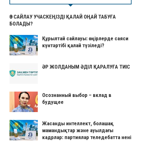
ӨЗ САЙЛАУ УЧАСКЕҢІЗДІ ҚАЛАЙ ОҢАЙ ТАБУҒА
БОЛАДЫ?
Құрылтай сайлауы: өңірлерде саяси
күнтәртібі қалай түзіледі?
ӘР ЖОЛДАНЫМ ӘДІЛ ҚАРАЛУҒА ТИІС
Осознанный выбор – вклад в
будущее
Жасанды интеллект, болашақ
мамандықтар және ауылдағы
кадрлар: партиялар теледебатта нені