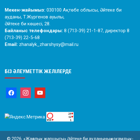
Мекен-жайымыз:
030100 Ақтөбе облысы, Әйтеке би
ауданы, Т.Жүргенов ауылы,
Әйтеке би көшесі, 28.
Байланыс телефондары:
8 (713-39) 21-1-87, директор 8
(713-39) 22-5-68
Email:
zhanalyk_zharshysy@mail.ru
БІЗ ӘЛЕУМЕТТІК ЖЕЛІЛЕРДЕ
© 2026. «Жаңалық жаршысы» Әйтеке би ауданының қоғамдық-