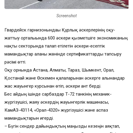
Screenshot
Гвардейск гарнизонындағы Құрлық әскерлерінің оқу-
жаттығу орталығында 600 әскери қызметшіге экономиканың
нақты секторында талап етілетін әскери-есептік
мамандықтар алғаны жөнінде сертификаттарды тапсыру
рәсімі өтті.
Оқу орнында Астана, Алматы, Тараз, Шымкент, Орал,
Қостанай және Өскемен қалаларынан әскерге алынғандар
жас жауынгер курсынан өтіп, әскери ант берді.
Бес айдың ішінде сарбаздар Т-72 танкінің механик-
жүргізушісі, жаяу әскердің жауынгерлік машинасы,
КамАЗ-43114, «Орал-4320» жүргізушісі және аспаз
мамандықтарын игерді.
– Бүгін сендер дайындықтың маңызды кезеңін аяқтап,