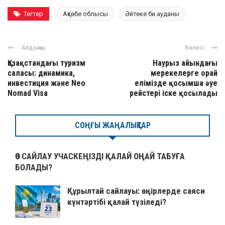
Тегтер
Ақтөбе облысы
Әйтеке би ауданы
Алдыңғы
Келесі
Қазақстандағы туризм
Наурыз айындағы
саласы: динамика,
мерекелерге орай
инвестиция және Neo
елімізде қосымша әуе
Nomad Visa
рейстері іске қосылады
СОҢҒЫ ЖАҢАЛЫҚТАР
ӨЗ САЙЛАУ УЧАСКЕҢІЗДІ ҚАЛАЙ ОҢАЙ ТАБУҒА
БОЛАДЫ?
Құрылтай сайлауы: өңірлерде саяси
күнтәртібі қалай түзіледі?