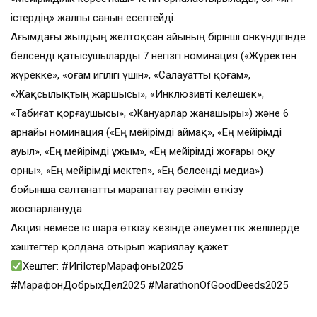
істердің» жалпы санын есептейді.
Ағымдағы жылдың желтоқсан айының бірінші онкүндігінде
белсенді қатысушыларды 7 негізгі номинация («Жүректен
жүрекке», «Қоғам игілігі үшін», «Салауатты қоғам»,
«Жақсылықтың жаршысы», «Инклюзивті келешек»,
«Табиғат қорғаушысы», «Жануарлар жанашыры») және 6
арнайы номинация («Ең мейірімді аймақ», «Ең мейірімді
ауыл», «Ең мейірімді ұжым», «Ең мейірімді жоғары оқу
орны», «Ең мейірімді мектеп», «Ең белсенді медиа»)
бойынша салтанатты марапаттау рәсімін өткізу
жоспарлануда.
Акция немесе іс шара өткізу кезінде әлеуметтік желілерде
хэштегтер қолдана отырып жариялау қажет:
Хештег: #ИгіІстерМарафоны2025
#МарафонДобрыхДел2025 #MarathonOfGoodDeeds2025