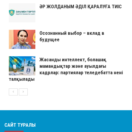
ӘР ЖОЛДАНЫМ ӘДІЛ ҚАРАЛУҒА ТИІС
Осознанный выбор – вклад в
будущее
Жасанды интеллект, болашақ
мамандықтар және ауылдағы
кадрлар: партиялар теледебатта нені
талқылады
САЙТ ТУРАЛЫ