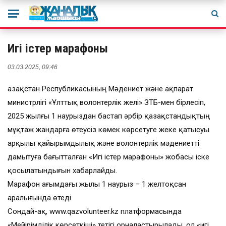
Игі істер марафоны
03.03.2025, 09:46
Қазақстан Республикасының Мәдениет және ақпарат
министрлігі «Ұлттық волонтерлік желі» ЗТБ-мен бірлесіп,
2025 жылғы 1 наурыздан бастап әрбір қазақстандықтың
мұқтаж жандарға өтеусіз көмек көрсетуге жеке қатысуы
арқылы қайырымдылық және волонтерлік мәдениетті
дамытуға бағытталған «Игі істер марафоны» жобасы іске
қосылатындығын хабарлайды.
Марафон ағымдағы жылы 1 наурыз – 1 желтоқсан
аралығында өтеді.
Сондай-ақ, www.qazvolunteer.kz платформасында
«Мейірімділік көрсеткіші» тетігі орналастырылады, ол «игі