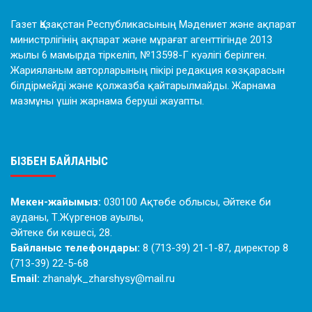
Газет Қазақстан Республикасының Мәдениет және ақпарат
министрлігінің ақпарат және мұрағат агенттігінде 2013
жылы 6 мамырда тіркеліп, №13598-Г куәлігі берілген.
Жарияланым авторларының пікірі редакция көзқарасын
білдірмейді және қолжазба қайтарылмайды. Жарнама
мазмұны үшін жарнама беруші жауапты.
БІЗБЕН БАЙЛАНЫС
Мекен-жайымыз:
030100 Ақтөбе облысы, Әйтеке би
ауданы, Т.Жүргенов ауылы,
Әйтеке би көшесі, 28.
Байланыс телефондары:
8 (713-39) 21-1-87, директор 8
(713-39) 22-5-68
Email:
zhanalyk_zharshysy@mail.ru