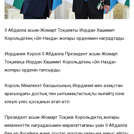
ІІ Абдалла Қасым-Жомарт Тоқаевты Иордан Хашимит
Корольдігінің «Әл-Нахда» жоғары орденімен наградтады
Иордания Королі ІІ Абдалла Президент Қасым-Жомарт
Тоқаевқа Иордан Хашимит Корольдігінің «Әл-Нахда»
жоғары орденін тапсырды.
Король Мемлекет басшысының Иордания мен Қазақстан
арасындағы достық пен ынтымақтастықты нығайту ісіне
елеулі үлес қосқанын атап өтті.
Президент Қасым-Жомарт Тоқаев Корольдіктің жоғары
мемлекеттік наградасымен марапаттағаны үшін ІІ Абдалла
бен әл-Хусейнге және достас иордан халқына алғыс айтты.