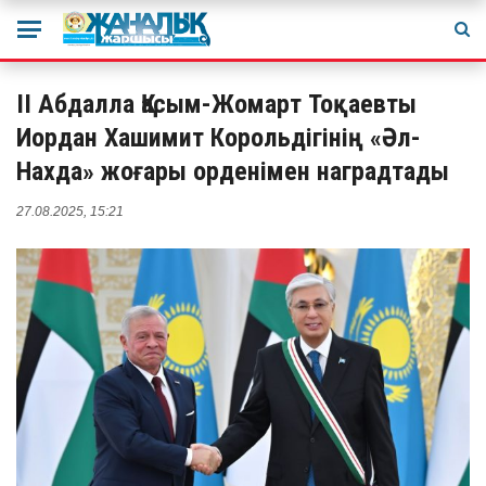
ІІ Абдалла Қасым-Жомарт Тоқаевты
Иордан Хашимит Корольдігінің «Әл-
Нахда» жоғары орденімен наградтады
27.08.2025, 15:21