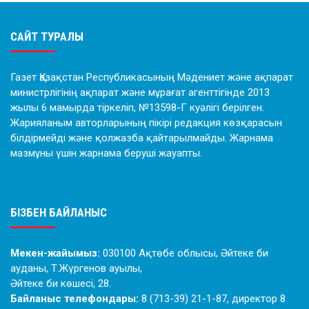
САЙТ ТУРАЛЫ
Газет Қазақстан Республикасының Мәдениет және ақпарат
министрлігінің ақпарат және мұрағат агенттігінде 2013
жылы 6 мамырда тіркеліп, №13598-Г куәлігі берілген.
Жарияланым авторларының пікірі редакция көзқарасын
білдірмейді және қолжазба қайтарылмайды. Жарнама
мазмұны үшін жарнама беруші жауапты.
БІЗБЕН БАЙЛАНЫС
Мекен-жайымыз:
030100 Ақтөбе облысы, Әйтеке би
ауданы, Т.Жүргенов ауылы,
Әйтеке би көшесі, 28.
Байланыс телефондары:
8 (713-39) 21-1-87, директор 8