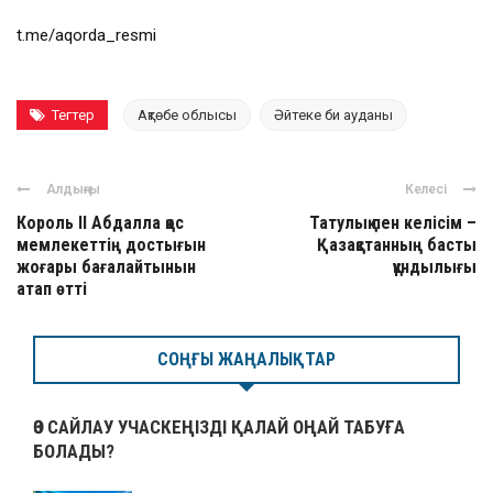
t.me/aqorda_resmi
Тегтер
Ақтөбе облысы
Әйтеке би ауданы
Алдыңғы
Келесі
Король ІІ Абдалла қос
Татулық пен келісім –
мемлекеттің достығын
Қазақстанның басты
жоғары бағалайтынын
құндылығы
атап өтті
СОҢҒЫ ЖАҢАЛЫҚТАР
ӨЗ САЙЛАУ УЧАСКЕҢІЗДІ ҚАЛАЙ ОҢАЙ ТАБУҒА
БОЛАДЫ?