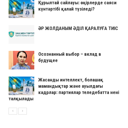
Құрылтай сайлауы: өңірлерде саяси
күнтәртібі қалай түзіледі?
ӘР ЖОЛДАНЫМ ӘДІЛ ҚАРАЛУҒА ТИІС
Осознанный выбор – вклад в
будущее
Жасанды интеллект, болашақ
мамандықтар және ауылдағы
кадрлар: партиялар теледебатта нені
талқылады