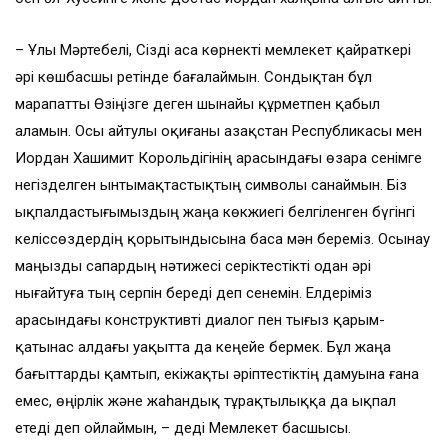
– Ұлы Мәртебелі, Сізді аса көрнекті мемлекет қайраткері
әрі көшбасшы ретінде бағалаймын. Сондықтан бұл
марапатты Өзіңізге деген шынайы құрметпен қабыл
аламын. Осы айтулы оқиғаны Қазақстан Республикасы мен
Иордан Хашимит Корольдігінің арасындағы өзара сенімге
негізделген ынтымақтастықтың символы санаймын. Біз
ықпалдастығымыздың жаңа көкжиегі белгіленген бүгінгі
келіссөздердің қорытындысына баса мән береміз. Осынау
маңызды сапардың нәтижесі серіктестікті одан әрі
нығайтуға тың серпін береді деп сенемін. Елдеріміз
арасындағы конструктивті диалог пен тығыз қарым-
қатынас алдағы уақытта да кеңейе бермек. Бұл жаңа
бағыттарды қамтып, екіжақты әріптестіктің дамуына ғана
емес, өңірлік және жаһандық тұрақтылыққа да ықпал
етеді деп ойлаймын, – деді Мемлекет басшысы.