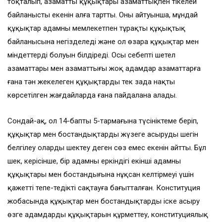
тоқталып, азаматтың құқықтары азаматтықпен тікелей
байланысты екенін алға тартты. Оның айтуынша, мұндай
құқықтар адамның мемлекетпен тұрақты құқықтық
байланысына негізделеді және ол өзара құқықтар мен
міндеттердің болуын білдіреді. Осы себепті шетел
азаматтары мен азаматтығы жоқ адамдар азаматтарға
ғана тән жекелеген құқықтарды тек заңда нақты
көрсетілген жағдайларда ғана пайдалана алады.
Сондай-ақ, ол 14-баптың 5-тармағына түсініктеме беріп,
құқықтар мен бостандықтарды жүзеге асырудың шегін
белгілеу оларды шектеу деген сөз емес екенін айтты. Бұл
шек, керісінше, бір адамның еркіндігі екінші адамның
құқықтары мен бостандығына нұқсан келтірмеуі үшін
қажетті тепе-теңдікті сақтауға бағытталған. Конституция
жобасында құқықтар мен бостандықтарды іске асыру
өзге адамдардың құқықтарын құрметтеу, конституциялық