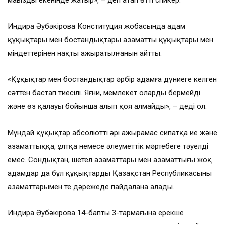
маңызды екенінде жатыр», – деп атап өтті спикер.
Индира Әубәкірова Конституция жобасында адам
құқықтары мен бостандықтары азаматтың құқықтары мен
міндеттерінен нақты ажыратылғанын айтты.
«Құқықтар мен бостандықтар әрбір адамға дүниеге келген
сәттен бастап тиесілі. Яғни, мемлекет оларды бермейді
және өз қалауы бойынша алып қоя алмайды», – деді ол.
Мұндай құқықтар абсолютті әрі ажырамас сипатқа ие және
азаматтыққа, ұлтқа немесе әлеуметтік мәртебеге тәуелді
емес. Сондықтан, шетел азаматтары мен азаматтығы жоқ
адамдар да бұл құқықтарды Қазақстан Республикасының
азаматтарымен тең дәрежеде пайдалана алады.
Индира Әубәкірова 14-баптың 3-тармағына ерекше