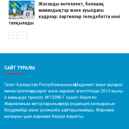
Жасанды интеллект, болашақ
мамандықтар және ауылдағы
кадрлар: партиялар теледебатта нені
талқылады
САЙТ ТУРАЛЫ
Газет Қазақстан Республикасының Мәдениет және ақпарат
министрлігінің ақпарат және мұрағат агенттігінде 2013 жылы
6 мамырда тіркеліп, №13598-Г куәлігі берілген.
Жарияланым авторларының пікірі редакция көзқарасын
білдірмейді және қолжазба қайтарылмайды. Жарнама
мазмұны үшін жарнама беруші жауапты.