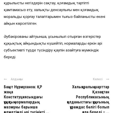
құрылыстың негіздерін сақтау, қоғамдық тәртіпті
қамтамасыз ету, халықтың денсаулығы мен қоғамдық
моральды қорғау талаптарымен тығыз байланысты екені
айқын көрсетілген.
Әубәкірованың айтуынша, ұсынылып отырған өзгерістер
құқықтық айқындықты күшейтіп, нормаларды еркін әрі
субъективті түрде түсіндіру қаупін азайтуға мүмкіндік
береді.
Алдыңғы
Келесі
Бақыт Нұрмұханов: ҚР
Халықаралық шарттар
жаңа
Қазақстан
Конституциясындағы
Республикасының
құқықтық нормалардың
қолданыстағы құқығының
мазмұны барынша
құрамдас бөлігі болып
қолжетімді әрі түсінікті ...
қала береді – ...