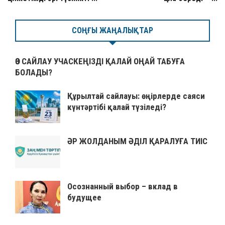
СОҢҒЫ ЖАҢАЛЫҚТАР
ӨЗ САЙЛАУ УЧАСКЕҢІЗДІ ҚАЛАЙ ОҢАЙ ТАБУҒА
БОЛАДЫ?
Құрылтай сайлауы: өңірлерде саяси
күнтәртібі қалай түзіледі?
ӘР ЖОЛДАНЫМ ӘДІЛ ҚАРАЛУҒА ТИІС
Осознанный выбор – вклад в
будущее