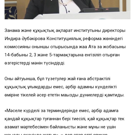
Заңнама және құқықтық ақпарат институтының директоры
Индира Әубәкірова Конституциялық реформа жөніндегі
комиссияның оныншы отырысында жаңа Ата заң жобасының
14-бабының 2, 3 және 5-тармақтарына енгізіліп отырған
өзгерістердің мәнін түсіндірді.
Оның айтуынша, бұл түзетулер жай ғана абстрактілі
құқықтық ұғымдарды емес, әрбір адамның күнделікті
өміріне тікелей әсер ететін маңызды дүниелерді қамтиды.
«Мәселе күрделі заң терминдерінде емес, әрбір адамға
қандай құқықтар туғаннан бері тиесілі, қай құқықтар тек
азамат мәртебесімен байланысты және мұның не үшін