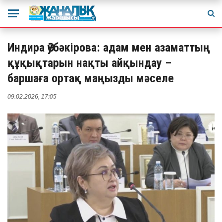
Индира Әубәкірова: адам мен азаматтың
құқықтарын нақты айқындау –
баршаға ортақ маңызды мәселе
09.02.2026, 17:05