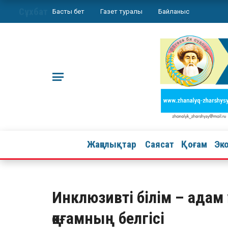
Сұхбат
Басты бет
Газет туралы
Байланыс
Жаңалықтар
Саясат
Қоғам
Эк
Инклюзивті білім – адам 
қоғамның белгісі