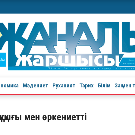
ономика
Мәдениет
Руханият
Тарих
Білім
Заң мен 
құқығы мен өркениетті