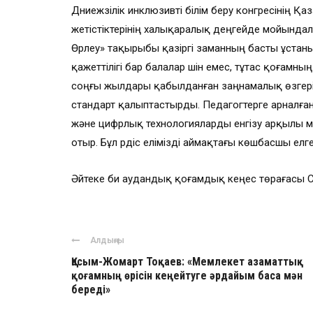
Дүниежүзілік инклюзивті білім беру конгресінің Қ
жетістіктерінің халықаралық деңгейде мойындалу
Өрлеу» тақырыбы қазіргі заманның басты ұстаны
қажеттілігі бар балалар үшін емес, тұтас қоғамны
соңғы жылдары қабылданған заңнамалық өзгеріс
стандарт қалыптастырды. Педагогтерге арналған
және цифрлық технологияларды енгізу арқылы м
отыр. Бұл үрдіс елімізді аймақтағы көшбасшы ел
Әйтеке би аудандық қоғамдық кеңес төрағасы С
Алдыңғы
Қасым-Жомарт Тоқаев: «Мемлекет азаматтық
қоғамның өрісін кеңейтуге әрдайым баса мән
береді»