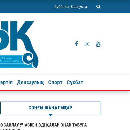
Суббота, 8 августа
тәртіп
Денсаулық
Спорт
Сұхбат
СОҢҒЫ ЖАҢАЛЫҚТАР
ӨЗ САЙЛАУ УЧАСКЕҢІЗДІ ҚАЛАЙ ОҢАЙ ТАБУҒА