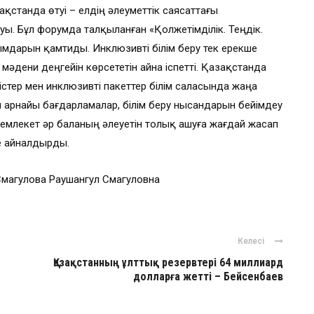
азақстанда өтуі – елдің әлеуметтік саясаттағы
ы. Бұл форумда талқыланған «Қолжетімділік. Теңдік.
мдарын қамтиды. Инклюзивті білім беру тек ерекше
ң мәдени деңгейін көрсететін айна іспетті. Қазақстанда
тер мен инклюзивті пакеттер білім саласында жаңа
 арнайы бағдарламалар, білім беру нысандарын бейімдеу
емлекет әр баланың әлеуетін толық ашуға жағдай жасап
ге айналдырды.
магулова Раушангул Смагуловна
Келесі
Қазақстанның ұлттық резервтері 64 миллиард
долларға жетті – Бейсенбаев