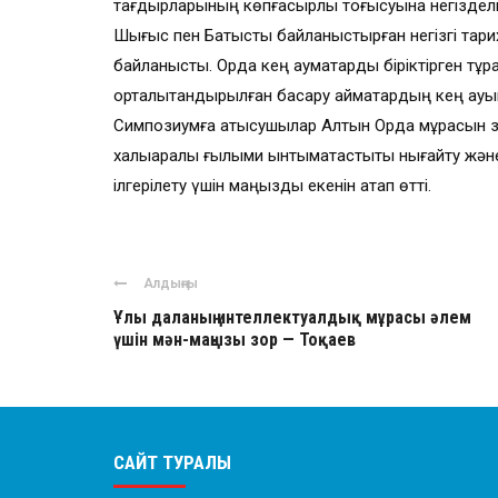
тағдырларының көпғасырлық тоғысуына негізделген
Шығыс пен Батысты байланыстырған негізгі тарих
байланысты. Орда кең аумақтарды біріктірген тұр
орталықтандырылған басқару аймақтардың кең ауқы
Симпозиумға қатысушылар Алтын Орда мұрасын зе
халықаралық ғылыми ынтымақтастықты нығайту және
ілгерілету үшін маңызды екенін атап өтті.
Алдыңғы
Ұлы даланың интеллектуалдық мұрасы әлем
үшін мән-маңызы зор — Тоқаев
САЙТ ТУРАЛЫ