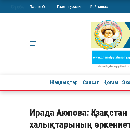
Сұхбат
Басты бет
Газет туралы
Байланыс
Жаңалықтар
Саясат
Қоғам
Эк
Ирада Аюпова: Қазақстан 
халықтарының өркениетті