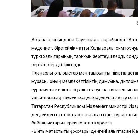
Астана қаласындағы Тәуелсіздік сарайында «Алтын
мәдениет, бірегейлік» атты Халықаралық симпозиум
түркі халықтарының тарихын зерттеушілерді, сон
серіктестерді біріктірді.
Пленарлық отырыстар мен тақырыптық пікірталас
мұрасы, оның мемлекеттіліктің дамуына, дипломат
еуразиялық кеңістіктің қалыптасуына тигізген ықп
халықтарының тарихи-мәдени мұрасын сақтау мен
Татарстан Республикасы Мәдениет министрі Ира
деңгейдегі ынтымақтастықты атап өтіп, түркі халы
байланыстарын ерекше атап көрсетті.
«Ынтымақтастықтың жоғары деңгейі қалыптасқан Қа