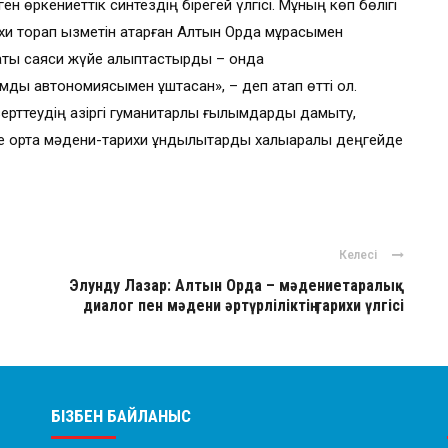
 өркениеттік синтездің бірегей үлгісі. Мұның көп бөлігі
и торап қызметін атқарған Алтын Орда мұрасымен
ақты саяси жүйе қалыптастырды – онда
мды автономиясымен ұштасқан», – деп атап өтті ол.
рттеудің қазіргі гуманитарлық ғылымдарды дамыту,
 ортақ мәдени-тарихи құндылықтарды халықаралық деңгейде
Келесі
Элунду Лазар: Алтын Орда – мәдениетаралық
диалог пен мәдени әртүрліліктің тарихи үлгісі
БІЗБЕН БАЙЛАНЫС