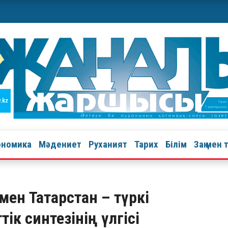
ономика
Мәдениет
Руханият
Тарих
Білім
Заң мен 
мен Татарстан – түркі
к синтезінің үлгісі