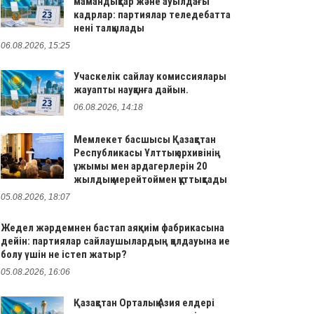
мамандықтар және ауылдағы
кадрлар: партиялар теледебатта
нені талқылады
06.08.2026, 15:25
Учаскелік сайлау комиссиялары
жауапты науқанға дайын.
06.08.2026, 14:18
Мемлекет басшысы Қазақстан
Республикасы Ұлттық архивінің
ұжымы мен ардагерлерін 20
жылдық мерейтоймен құттықтады
05.08.2026, 18:07
Жедел жәрдемнен бастап аяқкиім фабрикасына
дейін: партиялар сайлаушылардың қолдауына ие
болу үшін не істеп жатыр?
05.08.2026, 16:06
Қазақстан Орталық Азия елдері