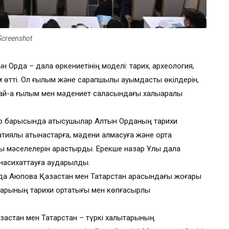
Screenshot
 Орда – дала өркениетінің моделі: тарих, археология,
 өтті. Ол ғылым және сарапшылық қауымдастық өкілдерін,
дай-ақ ғылым мен мәдениет саласындағы халықаралық
тар барысында қатысушылар Алтын Орданың тарихи
иялық қатынастарға, мәдени алмасуға және ортақ
алы мәселелерін қарастырды. Ерекше назар Ұлы дала
 насихаттауға аударылды.
да Аюпова Қазақстан мен Татарстан арасындағы жоғары
қтарының тарихи ортақтығы мен көпғасырлық
зақстан мен Татарстан – түркі халықтарының