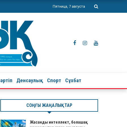
Пятница, 7 августа
тәртіп
Денсаулық
Спорт
Сұхбат
СОҢҒЫ ЖАҢАЛЫҚТАР
Жасанды интеллект, болашақ