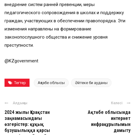
внедрение систем ранней превенции, меры
педагогического сопровождения в школах и поддержку
граждан, участвующих в обеспечении правопорядка. Эти
изменения направлены на формирование
законопослушного общества и снижение уровня
преступности.
@KZgovernment
Тегтер
Ақтөбе облысы
Әйтеке би ауданы
Алдыңғы
Келесі
2024 жылы Қазақстан
Ақтөбе облысында
заңнамасындағы
интернет
өзгерістер: құқық
инфрақұрылымын
бұзушылыққа қарсы
дамыту