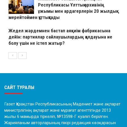
Республикасы Ұлттық архивінің
ұжымы мен ардагерлерін 20 жылдық
мерейтоймен құттықтады
Жедел жәрдемнен бастап аяқкиім фабрикасына
дейін: партиялар сайлаушылардың қолдауына ие
болу үшін не істеп жатыр?
САЙТ ТУРАЛЫ
Газет Қазақстан Республикасының Мәдениет және ақпарат
министрлігінің ақпарат және мұрағат агенттігінде 2013
жылы 6 мамырда тіркеліп, №13598-Г куәлігі берілген.
Жарияланым авторларының пікірі редакция көзқарасын