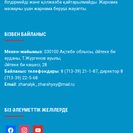
білдірмейді және қолжазба қайтарылмайды. Жарнама
мазмұны үшін жарнама беруші жауапты.
БІЗБЕН БАЙЛАНЫС
Мекен-жайымыз:
030100 Ақтөбе облысы, Әйтеке би
ауданы, Т.Жүргенов ауылы,
Әйтеке би көшесі, 28.
Байланыс телефондары:
8 (713-39) 21-1-87, директор 8
(713-39) 22-5-68
Email:
zhanalyk_zharshysy@mail.ru
БІЗ ӘЛЕУМЕТТІК ЖЕЛІЛЕРДЕ