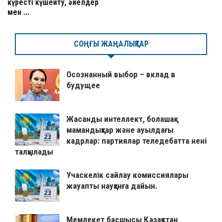
күресті күшейту, әйелдер
мен ...
СОҢҒЫ ЖАҢАЛЫҚТАР
Осознанный выбор – вклад в
будущее
Жасанды интеллект, болашақ
мамандықтар және ауылдағы
кадрлар: партиялар теледебатта нені
талқылады
Учаскелік сайлау комиссиялары
жауапты науқанға дайын.
Мемлекет басшысы Қазақстан