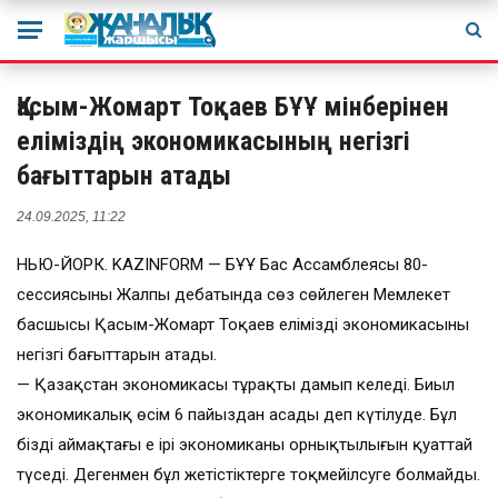
Қасым-Жомарт Тоқаев БҰҰ мінберінен
еліміздің экономикасының негізгі
бағыттарын атады
24.09.2025, 11:22
НЬЮ-ЙОРК. KAZINFORM — БҰҰ Бас Ассамблеясы 80-
сессиясының Жалпы дебатында сөз сөйлеген Мемлекет
басшысы Қасым-Жомарт Тоқаев еліміздің экономикасының
негізгі бағыттарын атады.
— Қазақстан экономикасы тұрақты дамып келеді. Биыл
экономикалық өсім 6 пайыздан асады деп күтілуде. Бұл
біздің аймақтағы ең ірі экономиканың орнықтылығын қуаттай
түседі. Дегенмен бұл жетістіктерге тоқмейілсуге болмайды.