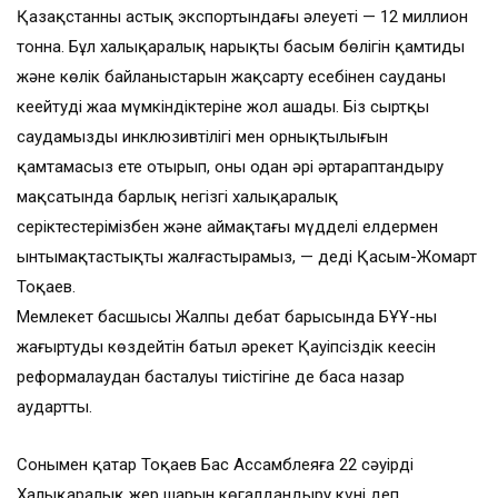
Қазақстанның астық экспортындағы әлеуеті — 12 миллион
тонна. Бұл халықаралық нарықтың басым бөлігін қамтиды
және көлік байланыстарын жақсарту есебінен сауданы
кеңейтудің жаңа мүмкіндіктеріне жол ашады. Біз сыртқы
саудамыздың инклюзивтілігі мен орнықтылығын
қамтамасыз ете отырып, оны одан әрі әртараптандыру
мақсатында барлық негізгі халықаралық
серіктестерімізбен және аймақтағы мүдделі елдермен
ынтымақтастықты жалғастырамыз, — деді Қасым-Жомарт
Тоқаев.
Мемлекет басшысы Жалпы дебат барысында БҰҰ-ны
жаңғыртуды көздейтін батыл әрекет Қауіпсіздік кеңесін
реформалаудан басталуы тиістігіне де баса назар
аудартты.
Сонымен қатар Тоқаев Бас Ассамблеяға 22 сәуірді
Халықаралық жер шарын көгалдандыру күні деп