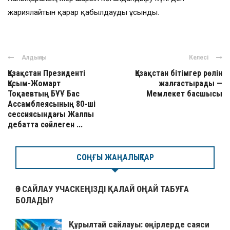
жариялайтын қарар қабылдауды ұсынды.
Алдыңғы
Келесі
Қазақстан Президенті
Қазақстан бітімгер рөлін
Қасым-Жомарт
жалғастырады —
Тоқаевтың БҰҰ Бас
Мемлекет басшысы
Ассамблеясының 80-ші
сессиясындағы Жалпы
дебатта сөйлеген ...
СОҢҒЫ ЖАҢАЛЫҚТАР
ӨЗ САЙЛАУ УЧАСКЕҢІЗДІ ҚАЛАЙ ОҢАЙ ТАБУҒА
БОЛАДЫ?
Құрылтай сайлауы: өңірлерде саяси