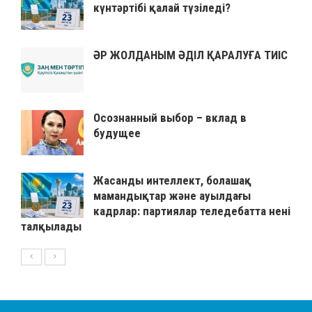
күнтәртібі қалай түзіледі?
ӘР ЖОЛДАНЫМ ӘДІЛ ҚАРАЛУҒА ТИІС
Осознанный выбор – вклад в
будущее
Жасанды интеллект, болашақ
мамандықтар және ауылдағы
кадрлар: партиялар теледебатта нені
талқылады