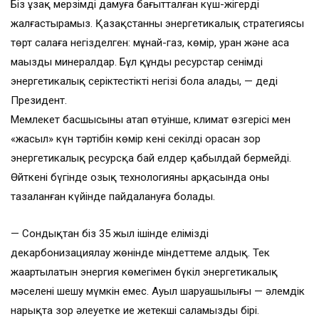
Біз ұзақ мерзімді дамуға бағытталған күш-жігерді
жалғастырамыз. Қазақстанның энергетикалық стратегиясы
төрт салаға негізделген: мұнай-газ, көмір, уран және аса
маңызды минералдар. Бұл құнды ресурстар сенімді
энергетикалық серіктестіктің негізі бола алады, — деді
Президент.
Мемлекет басшысының атап өтуінше, климат өзгерісі мен
«жасыл» күн тәртібін көмір кені секілді орасан зор
энергетикалық ресурсқа бай елдер қабылдай бермейді.
Өйткені бүгінде озық технологияның арқасында оны
тазаланған күйінде пайдалануға болады.
— Сондықтан біз 35 жыл ішінде елімізді
декарбонизациялау жөнінде міндеттеме алдық. Тек
жаңартылатын энергия көмегімен бүкіл энергетикалық
мәселені шешу мүмкін емес. Ауыл шаруашылығы — әлемдік
нарықта зор әлеуетке ие жетекші саламыздың бірі.