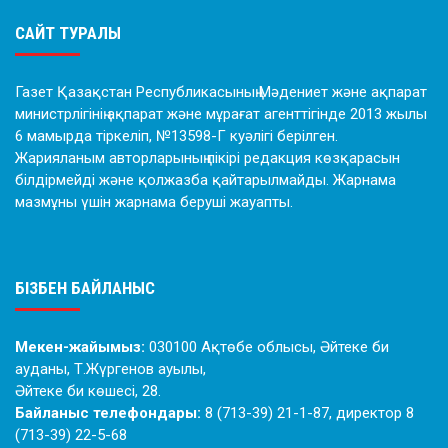
САЙТ ТУРАЛЫ
Газет Қазақстан Республикасының Мәдениет және ақпарат
министрлігінің ақпарат және мұрағат агенттігінде 2013 жылы
6 мамырда тіркеліп, №13598-Г куәлігі берілген.
Жарияланым авторларының пікірі редакция көзқарасын
білдірмейді және қолжазба қайтарылмайды. Жарнама
мазмұны үшін жарнама беруші жауапты.
БІЗБЕН БАЙЛАНЫС
Мекен-жайымыз:
030100 Ақтөбе облысы, Әйтеке би
ауданы, Т.Жүргенов ауылы,
Әйтеке би көшесі, 28.
Байланыс телефондары:
8 (713-39) 21-1-87, директор 8
(713-39) 22-5-68