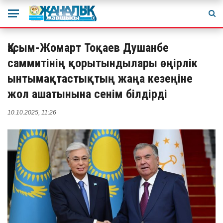
Қасым-Жомарт Тоқаев Душанбе
саммитінің қорытындылары өңірлік
ынтымақтастықтың жаңа кезеңіне
жол ашатынына сенім білдірді
10.10.2025, 11:26