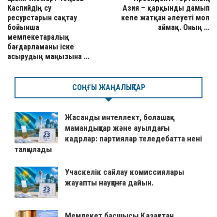
Каспийдің су
Азия – қарқынды дамып
ресурстарын сақтау
келе жатқан әлеуеті мол
бойынша
аймақ. Оның ...
мемлекетаралық
бағдарламаны іске
асырудың маңызына ...
СОҢҒЫ ЖАҢАЛЫҚТАР
Жасанды интеллект, болашақ
мамандықтар және ауылдағы
кадрлар: партиялар теледебатта нені
талқылады
Учаскелік сайлау комиссиялары
жауапты науқанға дайын.
Мемлекет басшысы Қазақстан