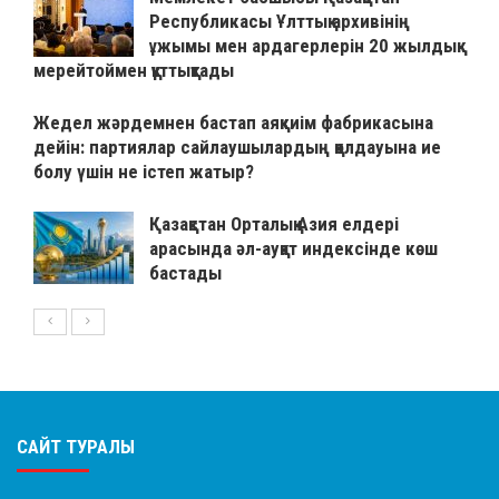
Республикасы Ұлттық архивінің
ұжымы мен ардагерлерін 20 жылдық
мерейтоймен құттықтады
Жедел жәрдемнен бастап аяқкиім фабрикасына
дейін: партиялар сайлаушылардың қолдауына ие
болу үшін не істеп жатыр?
Қазақстан Орталық Азия елдері
арасында әл-ауқат индексінде көш
бастады
САЙТ ТУРАЛЫ