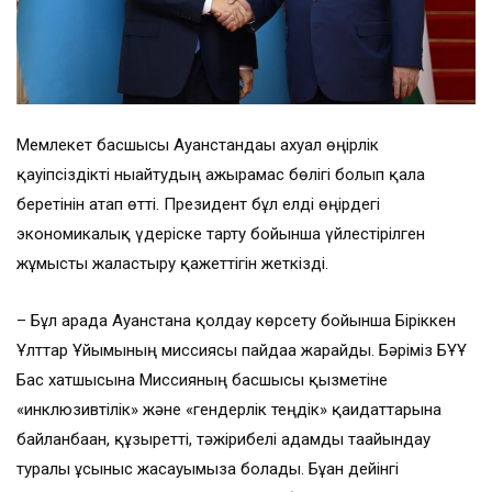
Мемлекет басшысы Ауғанстандағы ахуал өңірлік
қауіпсіздікті нығайтудың ажырамас бөлігі болып қала
беретінін атап өтті. Президент бұл елді өңірдегі
экономикалық үдеріске тарту бойынша үйлестірілген
жұмысты жалғастыру қажеттігін жеткізді.
– Бұл арада Ауғанстанға қолдау көрсету бойынша Біріккен
Ұлттар Ұйымының миссиясы пайдаға жарайды. Бәріміз БҰҰ
Бас хатшысына Миссияның басшысы қызметіне
«инклюзивтілік» және «гендерлік теңдік» қағидаттарына
байланбаған, құзыретті, тәжірибелі адамды тағайындау
туралы ұсыныс жасауымызға болады. Бұған дейінгі