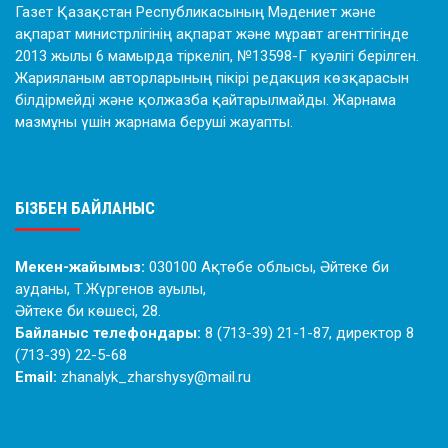
Газет Қазақстан Республикасының Мәдениет және
ақпарат министрлігінің ақпарат және мұрағат агенттігінде
2013 жылы 6 мамырда тіркеліп, №13598-Г куәлігі берілген.
Жарияланым авторларының пікірі редакция көзқарасын
білдірмейді және қолжазба қайтарылмайды. Жарнама
мазмұны үшін жарнама беруші жауапты.
БІЗБЕН БАЙЛАНЫС
Мекен-жайымыз:
030100 Ақтөбе облысы, Әйтеке би
ауданы, Т.Жүргенов ауылы,
Әйтеке би көшесі, 28.
Байланыс телефондары:
8 (713-39) 21-1-87, директор 8
(713-39) 22-5-68
Email:
zhanalyk_zharshysy@mail.ru