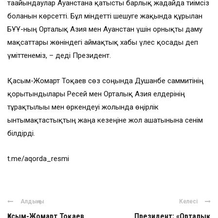
тағайындаулар Ауғанстанға қатысты барлық жағдайда тиімсіз
болғанын көрсетті. Бұл міндетті шешуге жақында құрылған
БҰҰ-ның Орталық Азия мен Ауғанстан үшін орнықты даму
мақсаттары жөніндегі аймақтық хабы үлес қосады деп
үміттенеміз, – деді Президент.
Қасым-Жомарт Тоқаев сөз соңында Душанбе саммитінің
қорытындылары Ресей мен Орталық Азия елдерінің
тұрақтылығы мен өркендеуі жолында өңірлік
ынтымақтастықтың жаңа кезеңіне жол ашатынына сенім
білдірді.
t.me/aqorda_resmi
Алдыңғы
Келесі
Қасым-Жомарт Тоқаев
Президент: «Орталық