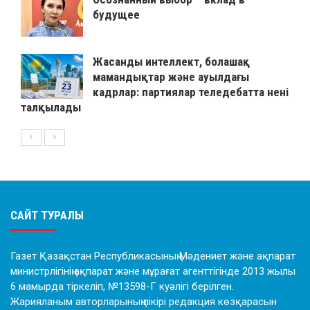
будущее
Жасанды интеллект, болашақ
мамандықтар және ауылдағы
кадрлар: партиялар теледебатта нені
талқылады
САЙТ ТУРАЛЫ
Газет Қазақстан Республикасының Мәдениет және ақпарат
министрлігінің ақпарат және мұрағат агенттігінде 2013 жылы
6 мамырда тіркеліп, №13598-Г куәлігі берілген.
Жарияланым авторларының пікірі редакция көзқарасын