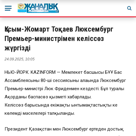
Қасым-Жомарт Тоқаев Люксембург
Премьер-министрімен келіссөз
жүргізді
24.09.2025, 10:05
НЬЮ-ЙОРК. KAZINFORM — Мемлекет басшысы БҰҰ Бас
Ассамблеясының 80-ші сессиясының алаңында Люксембург
Премьер-министрі Люк Фриденмен кездесті. Бұл туралы
Ақорданың баспасөз қызметі хабарлады.
Келіссөз барысында екіжақты ынтымақтастықтың кең
көлемді мәселелері талқыланды.
Президент Қазақстан мен Люксембург ертеден достық