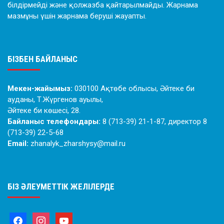
білдірмейді және қолжазба қайтарылмайды. Жарнама
мазмұны үшін жарнама беруші жауапты.
БІЗБЕН БАЙЛАНЫС
Мекен-жайымыз:
030100 Ақтөбе облысы, Әйтеке би
ауданы, Т.Жүргенов ауылы,
Әйтеке би көшесі, 28.
Байланыс телефондары:
8 (713-39) 21-1-87, директор 8
(713-39) 22-5-68
Email:
zhanalyk_zharshysy@mail.ru
БІЗ ӘЛЕУМЕТТІК ЖЕЛІЛЕРДЕ