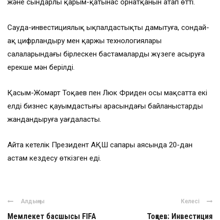
және сындарлы қарым-қатынас орнатқанын атап өтті.
Сауда-инвестициялық ықпалдастықты дамытуға, сондай-
ақ цифрландыру мен қаржы технологиялары
салаларындағы бірлескен бастамаларды жүзеге асыруға
ерекше мән берілді.
Қасым-Жомарт Тоқаев пен Люк Фриден осы мақсатта екі
елдің бизнес қауымдастығы арасындағы байланыстарды
жандандыруға уағдаласты.
Айта кетелік Президент АҚШ сапары аясында 20-дан
астам кездесу өткізген еді.
Алдыңғы
Келесі
Мемлекет басшысы FIFA
Тоқаев: Инвестиция