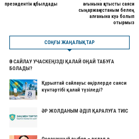
президентін қабылдады
ағынына қатысты саяси
сыңаржақ ұстаным белең
алғанына куә болып
отырмыз
СОҢҒЫ ЖАҢАЛЫҚТАР
ӨЗ САЙЛАУ УЧАСКЕҢІЗДІ ҚАЛАЙ ОҢАЙ ТАБУҒА
БОЛАДЫ?
Құрылтай сайлауы: өңірлерде саяси
күнтәртібі қалай түзіледі?
ӘР ЖОЛДАНЫМ ӘДІЛ ҚАРАЛУҒА ТИІС
Осознанный выбор – вклад в