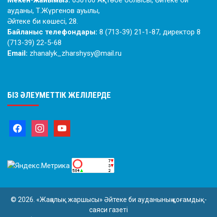
Мекен-жайымыз:
030100 Ақтөбе облысы, Әйтеке би
ауданы, Т.Жүргенов ауылы,
Әйтеке би көшесі, 28.
Байланыс телефондары:
8 (713-39) 21-1-87, директор 8
(713-39) 22-5-68
Email:
zhanalyk_zharshysy@mail.ru
БІЗ ӘЛЕУМЕТТІК ЖЕЛІЛЕРДЕ
© 2026. «Жаңалық жаршысы» Әйтеке би ауданының қоғамдық-
саяси газеті