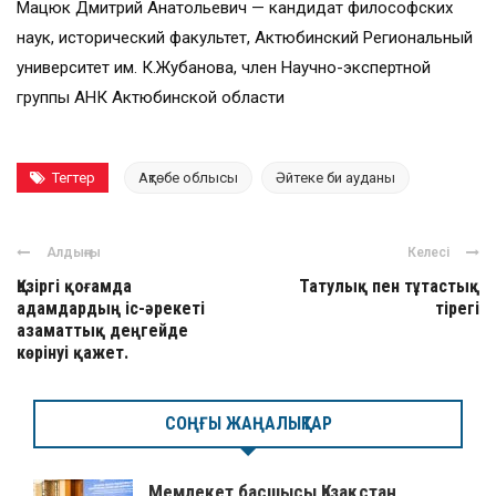
Мацюк Дмитрий Анатольевич — кандидат философских
наук, исторический факультет, Актюбинский Региональный
университет им. К.Жубанова, член Научно-экспертной
группы АНК Актюбинской области
Тегтер
Ақтөбе облысы
Әйтеке би ауданы
Алдыңғы
Келесі
Қазіргі қоғамда
Татулық пен тұтастық
адамдардың іс-әрекеті
тірегі
азаматтық деңгейде
көрінуі қажет.
СОҢҒЫ ЖАҢАЛЫҚТАР
Мемлекет басшысы Қазақстан