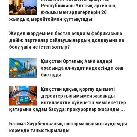
Республикасы Ұлттық архивінің
ұжымы мен ардагерлерін 20
жылдық мерейтоймен құттықтады
Жедел жәрдемнен бастап аяқкиім фабрикасына
дейін: партиялар сайлаушылардың қолдауына ие
болу үшін не істеп жатыр?
Қазақстан Орталық Азия елдері
арасында әл-ауқат индексінде көш
бастады
Қазақстан құқық қорғау қызметі
деректер ғылымымен жасанды
интеллектке сүйенетін мемлекеттер
қатарына қадам басуда: прокурорлар жасанды ...
Батима Заурбекованың шығармашылығы ауқымды
көрмеде таныстырылады