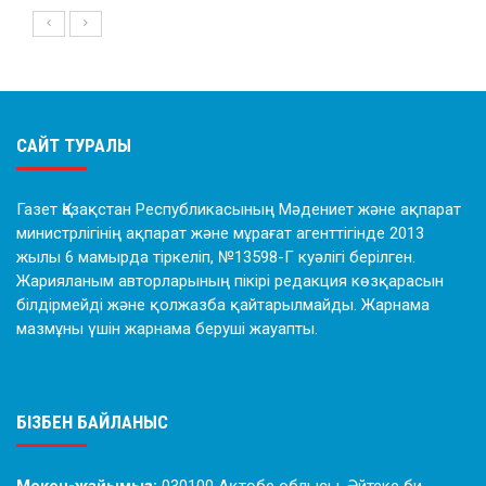
САЙТ ТУРАЛЫ
Газет Қазақстан Республикасының Мәдениет және ақпарат
министрлігінің ақпарат және мұрағат агенттігінде 2013
жылы 6 мамырда тіркеліп, №13598-Г куәлігі берілген.
Жарияланым авторларының пікірі редакция көзқарасын
білдірмейді және қолжазба қайтарылмайды. Жарнама
мазмұны үшін жарнама беруші жауапты.
БІЗБЕН БАЙЛАНЫС