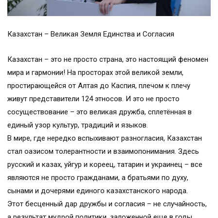
Казахстан – Великая Земля Единства и Согласия
Казахстан – это не просто страна, это настоящий феномен
мира и гармонии! На просторах этой великой земли,
простирающейся от Алтая до Каспия, плечом к плечу
живут представители 124 этносов. И это не просто
сосуществование – это великая дружба, сплетённая в
единый узор культур, традиций и языков.
В мире, где нередко вспыхивают разногласия, Казахстан
стал оазисом толерантности и взаимопонимания. Здесь
русский и казах, уйгур и кореец, татарин и украинец – все
являются не просто гражданами, а братьями по духу,
сынами и дочерями единого казахстанского народа.
Этот бесценный дар дружбы и согласия – не случайность,
а результат мудрой политики, заложенной еще в годы