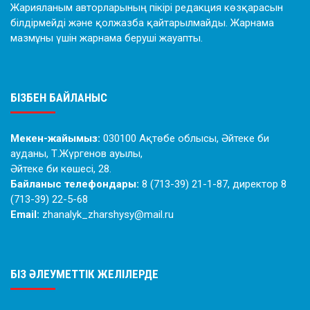
Жарияланым авторларының пікірі редакция көзқарасын
білдірмейді және қолжазба қайтарылмайды. Жарнама
мазмұны үшін жарнама беруші жауапты.
БІЗБЕН БАЙЛАНЫС
Мекен-жайымыз:
030100 Ақтөбе облысы, Әйтеке би
ауданы, Т.Жүргенов ауылы,
Әйтеке би көшесі, 28.
Байланыс телефондары:
8 (713-39) 21-1-87, директор 8
(713-39) 22-5-68
Email:
zhanalyk_zharshysy@mail.ru
БІЗ ӘЛЕУМЕТТІК ЖЕЛІЛЕРДЕ