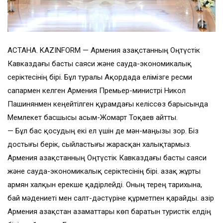
АСТАНА. KAZINFORM — Армения Қазақстанның Оңтүстік
Кавказдағы басты саяси және сауда-экономикалық
серіктесінің бірі. Бұл туралы Ақордада елімізге ресми
сапармен келген Армения Премьер-министрі Никол
Пашинянмен кеңейтілген құрамдағы келіссөз барысында
Мемлекет басшысы Қасым-Жомарт Тоқаев айтты.
— Бұл бас қосудың екі ел үшін де мән-маңызы зор. Біз
достығы берік, сыйластығы жарасқан халықтармыз.
Армения Қазақстанның Оңтүстік Кавказдағы басты саяси
және сауда-экономикалық серіктесінің бірі. Қазақ жұрты
армян халқын ерекше қадірлейді. Оның терең тарихына,
бай мәдениеті мен салт-дәстүріне құрметпен қарайды. Қазір
Армения Қазақстан азаматтары көп баратын туристік елдің