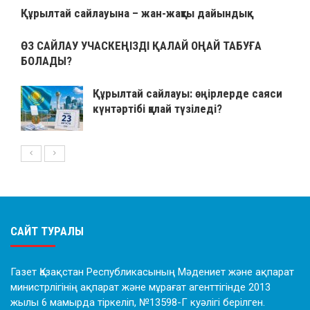
Құрылтай сайлауына – жан-жақты дайындық
ӨЗ САЙЛАУ УЧАСКЕҢІЗДІ ҚАЛАЙ ОҢАЙ ТАБУҒА
БОЛАДЫ?
Құрылтай сайлауы: өңірлерде саяси
күнтәртібі қалай түзіледі?
САЙТ ТУРАЛЫ
Газет Қазақстан Республикасының Мәдениет және ақпарат
министрлігінің ақпарат және мұрағат агенттігінде 2013
жылы 6 мамырда тіркеліп, №13598-Г куәлігі берілген.