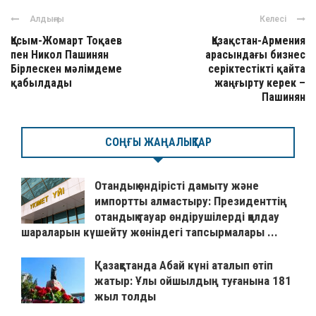
Алдыңғы
Келесі
Қасым-Жомарт Тоқаев
Қазақстан-Армения
пен Никол Пашинян
арасындағы бизнес
Бірлескен мәлімдеме
серіктестікті қайта
қабылдады
жаңғырту керек –
Пашинян
СОҢҒЫ ЖАҢАЛЫҚТАР
Отандық өндірісті дамыту және
импортты алмастыру: Президенттің
отандық тауар өндірушілерді қолдау
шараларын күшейту жөніндегі тапсырмалары ...
Қазақстанда Абай күні аталып өтіп
жатыр: Ұлы ойшылдың туғанына 181
жыл толды