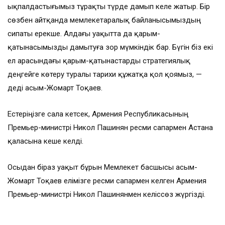
ықпалдастығымыз тұрақты түрде дамып келе жатыр. Бір
сөзбен айтқанда мемлекетаралық байланысымыздың
сипаты ерекше. Алдағы уақытта да қарым-
қатынасымызды дамытуға зор мүмкіндік бар. Бүгін біз екі
ел арасындағы қарым-қатынастарды стратегиялық
деңгейге көтеру туралы тарихи құжатқа қол қоямыз, —
деді Қасым-Жомарт Тоқаев.
Естеріңізге сала кетсек, Армения Республикасының
Премьер-министрі Никол Пашинян ресми сапармен Астана
қаласына кеше келді.
Осыдан біраз уақыт бұрын Мемлекет басшысы Қасым-
Жомарт Тоқаев елімізге ресми сапармен келген Армения
Премьер-министрі Никол Пашинянмен келіссөз жүргізді.