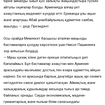
біріне айналды. Биыл қос халықты жақындастыра түскен
айтулы оқиғалар болды. Арменияда алғаш рет
Қазақстанның мәдениет күндері өтті. Ереванда ұлы ақын
және ағартушы Абай Құнанбайұлының құрметіне саябақ
ашылды, — деді Президент.
Осы орайда Мемлекет басшысы аталған маңызды
бастамаларға қолдау көрсеткені үшін Никол Пашинянға
зор алғысын білдірді.
— Мұны қазақ еліне деген ерекше ілтипатыңыз деп
бағалаймыз. Бұл бастамалар Қазақстан мен Армения
арасындағы мызғымас достық пен өзара құрметтің айқын
көрінісі. Екі ел арасында барлық деңгейде ашық әрі сенімге
негізделген саяси диалог қалыптасқан. Аймақтық және
халықаралық құрылымдар аясында тығыз әрі тиімді
байланыс орнады. Сауда-экономикалық, мәдени-
гуманитарлық және ғылым-білім саласындағы