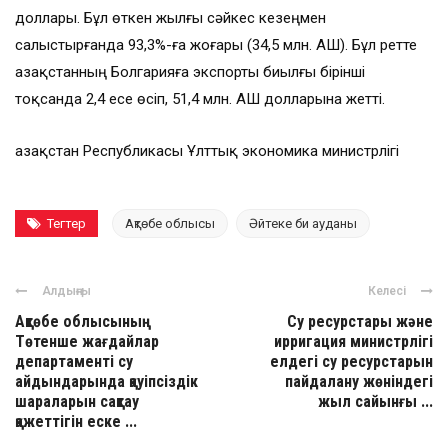
доллары. Бұл өткен жылғы сәйкес кезеңмен
салыстырғанда 93,3%-ға жоғары (34,5 млн. АҚШ). Бұл ретте
Қазақстанның Болгарияға экспорты биылғы бірінші
тоқсанда 2,4 есе өсіп, 51,4 млн. АҚШ долларына жетті.
Қазақстан Республикасы Ұлттық экономика министрлігі
Тегтер
Ақтөбе облысы
Әйтеке би ауданы
Алдыңғы
Келесі
Ақтөбе облысының
Су ресурстары және
Төтенше жағдайлар
ирригация министрлігі
департаменті су
елдегі су ресурстарын
айдындарында қауіпсіздік
пайдалану жөніндегі
шараларын сақтау
жыл сайынғы ...
қажеттігін еске ...