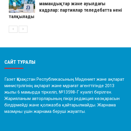
мамандықтар және ауылдағы
кадрлар: партиялар теледебатта нені
талқылады
САЙТ ТУРАЛЫ
Газет Қазақстан Республикасының Мәдениет және ақпарат
министрлігінің ақпарат және мұрағат агенттігінде 2013
жылы 6 мамырда тіркеліп, №13598-Г куәлігі берілген.
Жарияланым авторларының пікірі редакция көзқарасын
білдірмейді және қолжазба қайтарылмайды. Жарнама
мазмұны үшін жарнама беруші жауапты.