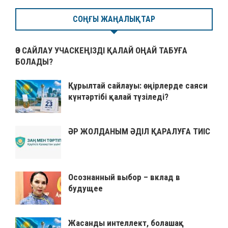
СОҢҒЫ ЖАҢАЛЫҚТАР
ӨЗ САЙЛАУ УЧАСКЕҢІЗДІ ҚАЛАЙ ОҢАЙ ТАБУҒА
БОЛАДЫ?
Құрылтай сайлауы: өңірлерде саяси
күнтәртібі қалай түзіледі?
ӘР ЖОЛДАНЫМ ӘДІЛ ҚАРАЛУҒА ТИІС
Осознанный выбор – вклад в
будущее
Жасанды интеллект, болашақ