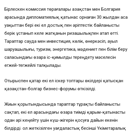
Бірлескен комиссия төрағалары Қазақстан мен Болгария
арасында дипломатиялық қатынас орнаған 30 жылдан аса
уақыттан бері екі ел достық пен әріптестік байланысты
берік ұстанып келе жатқанын ризашылықпен атап өтті.
Тараптар сауда мен инвестиция, көлік, өнеркәсіп, ауыл
шаруашылығы, туризм, энергетика, мәдениет пен білім беру
саласындағы өзара іс-қимылды тереңдету мәселесін
егжей-тегжейлі талқылады.
Отырыспен қатар екі ел іскер топтары өкілдері қатысқан
қазақстан-болгар бизнес-форумы өткізілді.
Жиын қорытындысында тараптар тұрақты байланысты
сақтап, екі ел арасындағы өзара тиімді қарым-қатынасты
одан әрі кеңейту үшін күш-жігерін қосуға дайын екенін
білдірді. Қол жеткізілген уағдаластық бесінші Үкіметаралық