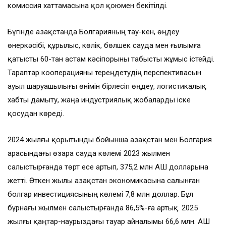
комиссия хаттамасына қол қоюмен бекітілді.
Бүгінде Қазақстанда Болгарияның тау-кен, өңдеу
өнеркәсібі, құрылыс, көлік, бөлшек сауда мен ғылымға
қатысты 60-тан астам кәсіпорыны табысты жұмыс істейді.
Тараптар кооперацияны тереңдетудің перспективасын
ауыл шаруашылығы өнімін бірлесіп өңдеу, логистикалық
хабты дамыту, жаңа индустриялық жобаларды іске
қосудан көреді.
2024 жылғы қорытынды бойынша Қазақстан мен Болгария
арасындағы өзара сауда көлемі 2023 жылмен
салыстырғанда төрт есе артып, 375,2 млн АҚШ долларына
жетті. Өткен жылы Қазақстан экономикасына салынған
болгар инвестициясының көлемі 7,8 млн доллар. Бұл
бұрнағы жылмен салыстырғанда 86,5%-ға артық. 2025
жылғы қаңтар-наурыздағы тауар айналымы 66,6 млн. АҚШ