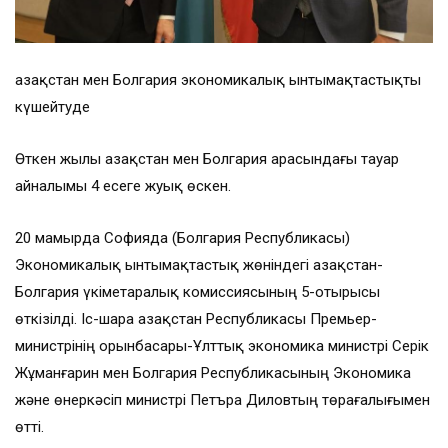
Қазақстан мен Болгария экономикалық ынтымақтастықты
күшейтуде
Өткен жылы Қазақстан мен Болгария арасындағы тауар
айналымы 4 есеге жуық өскен.
20 мамырда Софияда (Болгария Республикасы)
Экономикалық ынтымақтастық жөніндегі Қазақстан-
Болгария үкіметаралық комиссиясының 5-отырысы
өткізілді. Іс-шара Қазақстан Республикасы Премьер-
министрінің орынбасары-Ұлттық экономика министрі Серік
Жұманғарин мен Болгария Республикасының Экономика
және өнеркәсіп министрі Петъра Диловтың төрағалығымен
өтті.