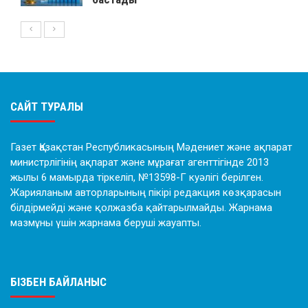
САЙТ ТУРАЛЫ
Газет Қазақстан Республикасының Мәдениет және ақпарат
министрлігінің ақпарат және мұрағат агенттігінде 2013
жылы 6 мамырда тіркеліп, №13598-Г куәлігі берілген.
Жарияланым авторларының пікірі редакция көзқарасын
білдірмейді және қолжазба қайтарылмайды. Жарнама
мазмұны үшін жарнама беруші жауапты.
БІЗБЕН БАЙЛАНЫС