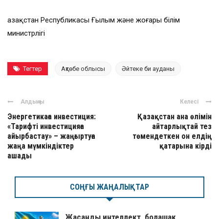
Қазақстан Республикасы Ғылым және жоғары білім
министрлігі
Тегтер
Ақтөбе облысы
Әйтеке би ауданы
Алдыңғы
Келесі
Энергетикаға инвестиция:
Қазақстан ана өлімін
«Тарифті инвестицияға
айтарлықтай тез
айырбастау» – жаңғыртуға
төмендеткен он елдің
жаңа мүмкіндіктер
қатарына кірді
ашады
СОҢҒЫ ЖАҢАЛЫҚТАР
Жасанды интеллект, болашақ