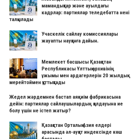
мамандықтар және ауылдағы
кадрлар: партиялар теледебатта нені
талқылады
Учаскелік сайлау комиссиялары
жауапты науқанға дайын.
Мемлекет басшысы Қазақстан
Республикасы Ұлттық архивінің
ұжымы мен ардагерлерін 20 жылдық
мерейтоймен құттықтады
Жедел жәрдемнен бастап аяқкиім фабрикасына
дейін: партиялар сайлаушылардың қолдауына ие
болу үшін не істеп жатыр?
Қазақстан Орталық Азия елдері
арасында әл-ауқат индексінде көш
бастады