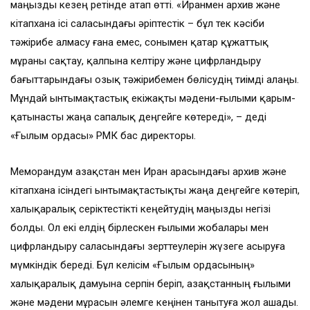
маңызды кезең ретінде атап өтті. «Иранмен архив және
кітапхана ісі саласындағы әріптестік – бұл тек кәсіби
тәжірибе алмасу ғана емес, сонымен қатар құжаттық
мұраны сақтау, қалпына келтіру және цифрландыру
бағыттарындағы озық тәжірибемен бөлісудің тиімді алаңы.
Мұндай ынтымақтастық екіжақты мәдени-ғылыми қарым-
қатынасты жаңа сапалық деңгейге көтереді», – деді
«Ғылым ордасы» РМК бас директоры.
Меморандум Қазақстан мен Иран арасындағы архив және
кітапхана ісіндегі ынтымақтастықты жаңа деңгейге көтеріп,
халықаралық серіктестікті кеңейтудің маңызды негізі
болды. Ол екі елдің бірлескен ғылыми жобалары мен
цифрландыру саласындағы зерттеулерін жүзеге асыруға
мүмкіндік береді. Бұл келісім «Ғылым ордасының»
халықаралық дамуына серпін беріп, Қазақстанның ғылыми
және мәдени мұрасын әлемге кеңінен танытуға жол ашады.