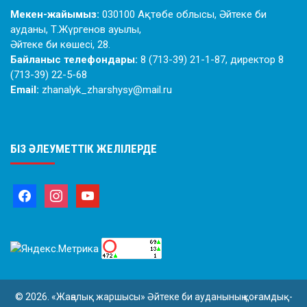
Мекен-жайымыз:
030100 Ақтөбе облысы, Әйтеке би
ауданы, Т.Жүргенов ауылы,
Әйтеке би көшесі, 28.
Байланыс телефондары:
8 (713-39) 21-1-87, директор 8
(713-39) 22-5-68
Email:
zhanalyk_zharshysy@mail.ru
БІЗ ӘЛЕУМЕТТІК ЖЕЛІЛЕРДЕ
© 2026. «Жаңалық жаршысы» Әйтеке би ауданының қоғамдық-