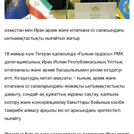
Қазақстан мен Иран архив және кітапхана ісі саласындағы
ынтымақтастықты нығайтып жатыр
18 мамыр күні Тегеран қаласында «Ғылым ордасы» РМК
делегациясының Иран Ислам Республикасының Ұлттық
кітапханасы және архиві басшылығымен ресми кездесуі
өтті. Кездесудің негізгі мақсаты – ғылым, архив және
кітапхана ісі салаларындағы екіжақты ынтымақтастықты
дамыту, сондай-ақ құжаттық мұраны сақтау, қалпына
келтіру және консервациялау бағыттары бойынша кәсіби
тәжірибе алмасу арқылы екі ел арасындағы әріптестікті
нығайту.