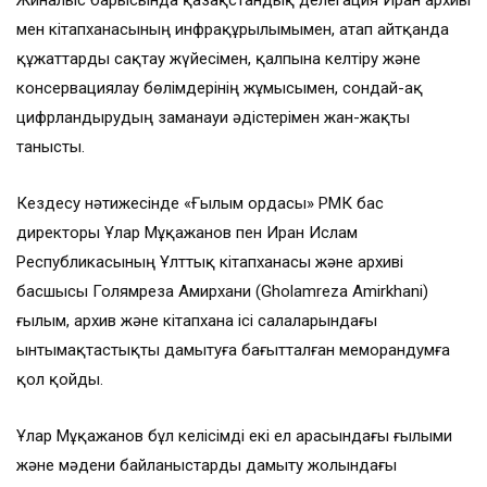
Жиналыс барысында қазақстандық делегация Иран архиві
мен кітапханасының инфрақұрылымымен, атап айтқанда
құжаттарды сақтау жүйесімен, қалпына келтіру және
консервациялау бөлімдерінің жұмысымен, сондай-ақ
цифрландырудың заманауи әдістерімен жан-жақты
танысты.
Кездесу нәтижесінде «Ғылым ордасы» РМК бас
директоры Ұлар Мұқажанов пен Иран Ислам
Республикасының Ұлттық кітапханасы және архиві
басшысы Голямреза Амирхани (Gholamreza Amirkhani)
ғылым, архив және кітапхана ісі салаларындағы
ынтымақтастықты дамытуға бағытталған меморандумға
қол қойды.
Ұлар Мұқажанов бұл келісімді екі ел арасындағы ғылыми
және мәдени байланыстарды дамыту жолындағы