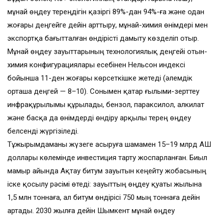
мұнай өңдеу тереңдігін қазіргі 89%-дан 94%-ға және одан
жоғары деңгейге дейін арттыру, мұнай-химия өнімдері мен
экспортқа бағытталған өндірісті дамыту көзделіп отыр.
Мұнай өңдеу зауыттарының технологиялық деңгейі отын-
химия конфигурациялары есебінен Нельсон индексі
бойынша 11-ден жоғары көрсеткішке жетеді (әлемдік
орташа деңгей — 8–10). Сонымен қатар ғылыми-зерттеу
инфрақұрылымы құрылады, бензол, параксилол, алкилат
және басқа да өнімдерді өндіру арқылы терең өңдеу
белсенді жүргізіледі.
Тұжырымдаманы жүзеге асыруға шамамен 15–19 млрд АҚШ
доллары көлемінде инвестиция тарту жоспарланған. Биыл
мамыр айында Ақтау битум зауытын кеңейту жобасының
іске қосылу рәсімі өтеді: зауыттың өңдеу қуаты жылына
1,5 млн тоннаға, ал битум өндірісі 750 мың тоннаға дейін
артады. 2030 жылға дейін Шымкент мұнай өңдеу