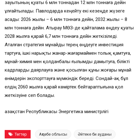
зауытының қуаты 6 млн тоннадан 12 млн тоннаға дейін
ұлғайтылады. Павлодарда кеңейту екі кезеңде жүзеге
асады: 2026 жылы – 6 млн тоннаға дейін, 2032 жылы – 8
млн тоннаға дейін. Атырау МӨЗ-де қайталама өңдеу қуаты
2028 жылға қарай 6,7 млн тоннаға дейін жеткізіледі.
Аталған стратегия мұнайды терең өңдеуге инвестиция
тартуға, ішкі нарықты жанар-жағармаймен толық қамтуға,
мұнай-химия мен қолданбалы ғылымды дамытуға, білікті
кадрларды даярлауға және қосылған құны жоғары мұнай
өнімдерін экспорттауға мүмкіндік береді. Сондай-ақ бұл
елдің 2060 жылға қарай көміртек бейтараптығына қол
жеткізуіне сеп болады.
Қазақстан Республикасы Энергетика министрлігі
Тегтер
Ақтөбе облысы
Әйтеке би ауданы