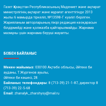
Газет Қазақстан Республикасының Мәдениет және ақпарат
министрлігінің ақпарат және мұрағат агенттігінде 2013
жылы 6 мамырда тіркеліп, №13598-Г куәлігі берілген.
Жарияланым авторларының пікірі редакция көзқарасын
білдірмейді және қолжазба қайтарылмайды. Жарнама
мазмұны үшін жарнама беруші жауапты.
БІЗБЕН БАЙЛАНЫС
Мекен-жайымыз:
030100 Ақтөбе облысы, Әйтеке би
ауданы, Т.Жүргенов ауылы,
Әйтеке би көшесі, 28.
Байланыс телефондары:
8 (713-39) 21-1-87, директор 8
(713-39) 22-5-68
Email:
zhanalyk_zharshysy@mail.ru