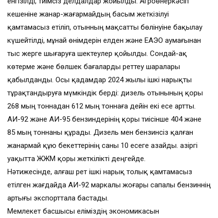
енгізілді, тиімсіз делдалдар жойылды. Агроөнеркәсіп
кешеніне жанар-жағармайдың басым жеткізілуі
қамтамасыз етіліп, отынның мақсатты бөлінуіне бақылау
күшейтілді, мұнай өнімдерін елден және ЕАЭО аумағынан
тыс жерге шығаруға шектеулер қойылды. Сондай-ақ
көтерме және бөлшек бағаларды реттеу шаралары
қабылданды. Осы қадамдар 2024 жылы ішкі нарықты
тұрақтандыруға мүмкіндік берді: дизель отынының қоры
268 мың тоннадан 612 мың тоннаға дейін екі есе артты.
АИ-92 және АИ-95 бензиндерінің қоры тиісінше 404 және
85 мың тоннаны құрады. Дизель мен бензинсіз қалған
жанармай құю бекеттерінің саны 10 есеге азайды. Қазіргі
уақытта ЖЖМ қоры жеткілікті деңгейде.
Нәтижесінде, алғаш рет ішкі нарық толық қамтамасыз
етілген жағдайда АИ-92 маркалы жоғары сапалы бензиннің
артығы экспорттала бастады.
Мемлекет басшысы еліміздің экономикасын