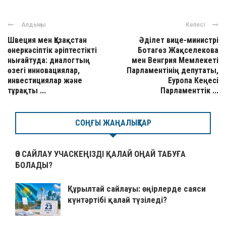
Алдыңғы
Келесі
Швеция мен Қазақстан
Әділет вице-министрі
өнеркәсіптік әріптестікті
Ботагөз Жақселекова
нығайтуда: диалогтың
мен Венгрия Мемлекеті
өзегі инновациялар,
Парламентінің депутаты,
инвестициялар және
Еуропа Кеңесі
тұрақты ...
Парламенттік ...
СОҢҒЫ ЖАҢАЛЫҚТАР
ӨЗ САЙЛАУ УЧАСКЕҢІЗДІ ҚАЛАЙ ОҢАЙ ТАБУҒА
БОЛАДЫ?
Құрылтай сайлауы: өңірлерде саяси
күнтәртібі қалай түзіледі?