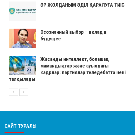
ӘР ЖОЛДАНЫМ ӘДІЛ ҚАРАЛУҒА ТИІС
Осознанный выбор – вклад в
будущее
Жасанды интеллект, болашақ
мамандықтар және ауылдағы
кадрлар: партиялар теледебатта нені
талқылады
САЙТ ТУРАЛЫ