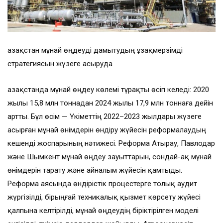
Қазақстан мұнай өңдеуді дамытудың ұзақмерзімді
стратегиясын жүзеге асыруда
Қазақстанда мұнай өңдеу көлемі тұрақты өсіп келеді: 2020
жылы 15,8 млн тоннадан 2024 жылы 17,9 млн тоннаға дейін
артты. Бұл өсім — Үкіметтің 2022–2023 жылдары жүзеге
асырған мұнай өнімдерін өндіру жүйесін реформалаудың
кешенді жоспарының нәтижесі. Реформа Атырау, Павлодар
және Шымкент мұнай өңдеу зауыттарын, сондай-ақ мұнай
өнімдерін тарату және айналым жүйесін қамтыды.
Реформа аясында өндірістік процестерге толық аудит
жүргізілді, бірыңғай техникалық қызмет көрсету жүйесі
қалпына келтірілді, мұнай өңдеудің біріктірілген моделі