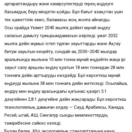
әртараптандыру және көмірсутектерді терең өңдеуге
басымдық беру міндетін қойды. Бұл бағыт Қазақстан үшін
тек қажеттілік емес, баламасы жоқ жолға айналды.
Осы орайда Үкімет 2040 жылға дейінгі мұнай өңдеу
саласын дамыту тұжырымдамасын әзірледі. Құжат 2032
жылға дейін жұмыс істеп тұрған зауыттарды және Ақтау
битум зауытын кеңейту, сондай-ақ 2030–2040 жылдар
аралығында жылына 10 млн тонна мұнай өңдейтін жаңа ірі
зауыт салу арқылы өңдеу қуатын 18 млн тоннадан 28 млн
тоннаға дейін арттыруды көздейді. Бұл көрсеткіш мұнай
өңдеуді жылына 38 млн тоннаға дейін жеткізеді. Осылайша,
өндіру мен өңдеу арасындағы қатынас қазіргі 5:1
деңгейінен 2,8:1 деңгейіне дейін жақсарады. Бұл көрсеткіш
технологиялық дамыған елдер — Сауд Арабиясы, Канада,
Ресей, Қытай, АҚШ, Сингапур сынды мемлекеттердің
тәжірибесіне сәйкес келеді.
Бұдан бөлек, К6+ экологиялық стандарттарына көшу,