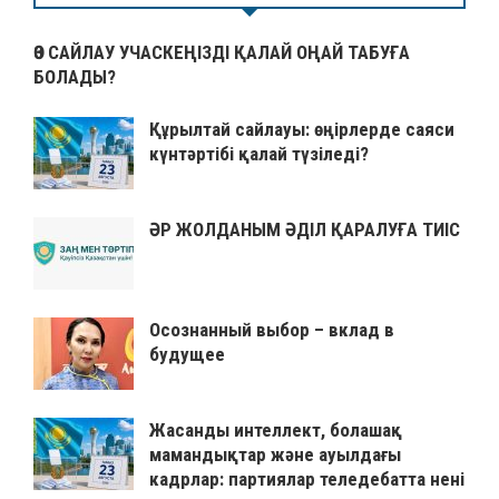
ӨЗ САЙЛАУ УЧАСКЕҢІЗДІ ҚАЛАЙ ОҢАЙ ТАБУҒА
БОЛАДЫ?
Құрылтай сайлауы: өңірлерде саяси
күнтәртібі қалай түзіледі?
ӘР ЖОЛДАНЫМ ӘДІЛ ҚАРАЛУҒА ТИІС
Осознанный выбор – вклад в
будущее
Жасанды интеллект, болашақ
мамандықтар және ауылдағы
кадрлар: партиялар теледебатта нені