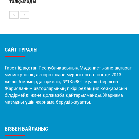
талқылады
САЙТ ТУРАЛЫ
Газет Қазақстан Республикасының Мәдениет және ақпарат
министрлігінің ақпарат және мұрағат агенттігінде 2013
жылы 6 мамырда тіркеліп, №13598-Г куәлігі берілген.
Жарияланым авторларының пікірі редакция көзқарасын
білдірмейді және қолжазба қайтарылмайды. Жарнама
мазмұны үшін жарнама беруші жауапты.
БІЗБЕН БАЙЛАНЫС