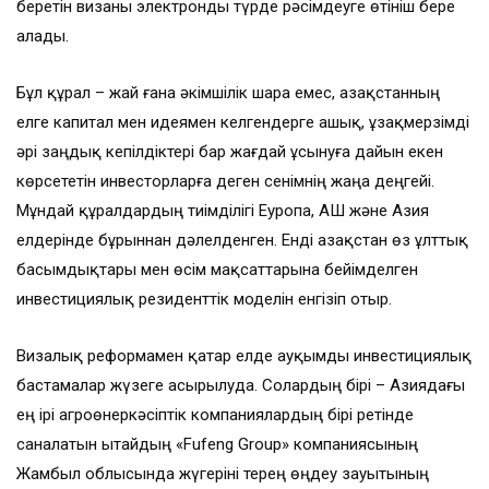
беретін визаны электронды түрде рәсімдеуге өтініш бере
алады.
Бұл құрал – жай ғана әкімшілік шара емес, Қазақстанның
елге капитал мен идеямен келгендерге ашық, ұзақмерзімді
әрі заңдық кепілдіктері бар жағдай ұсынуға дайын екен
көрсететін инвесторларға деген сенімнің жаңа деңгейі.
Мұндай құралдардың тиімділігі Еуропа, АҚШ және Азия
елдерінде бұрыннан дәлелденген. Енді Қазақстан өз ұлттық
басымдықтары мен өсім мақсаттарына бейімделген
инвестициялық резиденттік моделін енгізіп отыр.
Визалық реформамен қатар елде ауқымды инвестициялық
бастамалар жүзеге асырылуда. Солардың бірі – Азиядағы
ең ірі агроөнеркәсіптік компаниялардың бірі ретінде
саналатын Қытайдың «Fufeng Group» компаниясының
Жамбыл облысында жүгеріні терең өңдеу зауытының