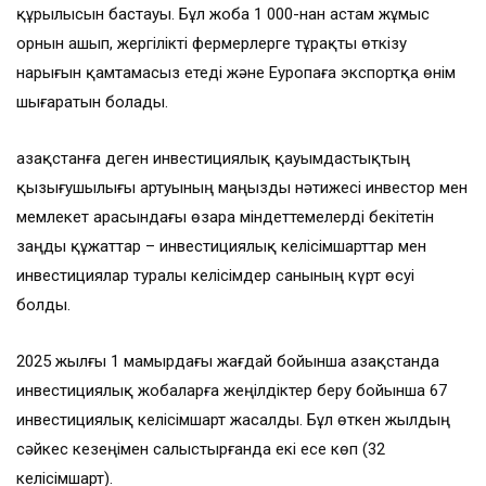
құрылысын бастауы. Бұл жоба 1 000-нан астам жұмыс
орнын ашып, жергілікті фермерлерге тұрақты өткізу
нарығын қамтамасыз етеді және Еуропаға экспортқа өнім
шығаратын болады.
Қазақстанға деген инвестициялық қауымдастықтың
қызығушылығы артуының маңызды нәтижесі инвестор мен
мемлекет арасындағы өзара міндеттемелерді бекітетін
заңды құжаттар – инвестициялық келісімшарттар мен
инвестициялар туралы келісімдер санының күрт өсуі
болды.
2025 жылғы 1 мамырдағы жағдай бойынша Қазақстанда
инвестициялық жобаларға жеңілдіктер беру бойынша 67
инвестициялық келісімшарт жасалды. Бұл өткен жылдың
сәйкес кезеңімен салыстырғанда екі есе көп (32
келісімшарт).