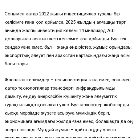
Сонымен қатар 2022 жылы инвестициялар туралы бір
келісімге ғана қол қойылса, 2025 жылдың алғашқы төрт
айында жалпы инвестиция көлемі 14 миллиард АҚШ
долларынан асатын жеті келісімге қол қойылды. Бұл тек
сандар ғана емес, бұл – жаңа өндірістер, жұмыс орындары,
экспорттық әлеует пен Қазақстан картасындағы жаңа өсім
бағыттары.
Жасалған келісімдер – тек инвестиция ғана емес, сонымен
қатар технологиялар трансферті, инфрақұрылымды
дамыту, өңдеу өнеркәсібін күшейту және әлеуметтік
тұрақтылыққа қосылған үлес. Бұл келісімдер жобаларды
қысқа мерзімде жүзеге асыруға мүмкіндік беріп,
экономикаға ағымдағы жылда ғана емес, болашақта да оң
әсерін тигізеді. Мұндай жұмыс – қайта өңдеу үлесін