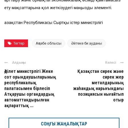
арттыру және орнықты экономикалық өсімді қамтамасыз
ету мақсаттарына қол жеткізудегі маңызды элементі.
Қазақстан Республикасы Сыртқы істер министрлігі
Тегтер
Ақтөбе облысы
Әйтеке би ауданы
Алдыңғы
Келесі
Әділет министрлігі Жеке
Қазақстан сирек және
сот орындаушыларының
сирек жер
республикалық
металдарының
палатасымен бірлесіп
жаһандық нарығындағы
Атқарушы органдардың
позициясын нығайтып
автоматтандырылған
отыр
ақпараттық ...
СОҢҒЫ ЖАҢАЛЫҚТАР