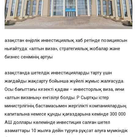
Қазақстан өңірлік инвестициялық хаб ретінде позициясын
нығайтуда: «алтын виза», стратегиялық жобалар және
бизнес сенімінің артуы
Қазақстанда шетелдік инвестицияларды тарту үшін
жағдайды жақсарту бойынша жүйелі жұмыс жалғасуда.
Осы бағыттағы кезекті қадам – инвесторлық виза, яғни
«алтын визаның» енгізілуі болды. ҚР Сыртқы істер
министрлігінің бастамасымен жергілікті компаниялардың
капиталына немесе құнды қағаздарына кемінде 300 000
АҚШ доллары көлемінде инвестиция салған шетел
азаматтары 10 жылға дейін тұруға рұқсат алуға мүмкіндік