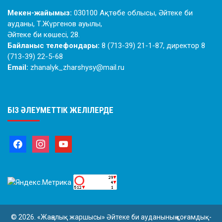
Мекен-жайымыз:
030100 Ақтөбе облысы, Әйтеке би
ауданы, Т.Жүргенов ауылы,
Әйтеке би көшесі, 28.
Байланыс телефондары:
8 (713-39) 21-1-87, директор 8
(713-39) 22-5-68
Email:
zhanalyk_zharshysy@mail.ru
БІЗ ӘЛЕУМЕТТІК ЖЕЛІЛЕРДЕ
© 2026. «Жаңалық жаршысы» Әйтеке би ауданының қоғамдық-