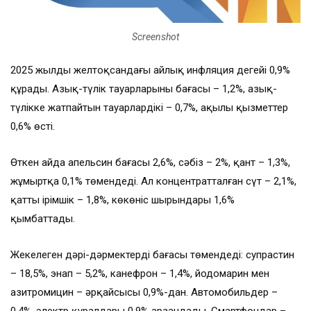
Screenshot
2025 жылдың желтоқсандағы айлық инфляция деңгейі 0,9%
құрады. Азық-түлік тауарларының бағасы – 1,2%, азық-
түлікке жатпайтын тауарлардікі – 0,7%, ақылы қызметтер
0,6% өсті.
Өткен айда апельсин бағасы 2,6%, сәбіз – 2%, қант – 1,3%,
жұмыртқа 0,1% төмендеді. Ал концентратталған сүт – 2,1%,
қатты ірімшік – 1,8%, көкөніс шырындары 1,6%
қымбаттады.
Жекелеген дәрі-дәрмектердің бағасы төмендеді: супрастин
– 18,5%, энап – 5,2%, канефрон – 1,4%, йодомарин мен
азитромицин – әрқайсысы 0,9%-дан. Автомобильдер –