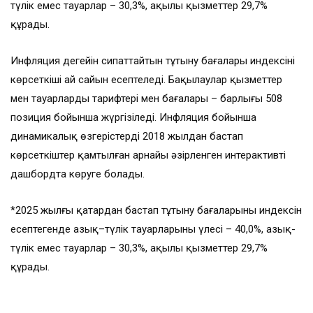
түлік емес тауарлар – 30,3%, ақылы қызметтер 29,7%
құрады.
Инфляция деңгейін сипаттайтын тұтыну бағалары индексінің
көрсеткіші ай сайын есептеледі. Бақылаулар қызметтер
мен тауарлардың тарифтері мен бағалары – барлығы 508
позиция бойынша жүргізіледі. Инфляция бойынша
динамикалық өзгерістерді 2018 жылдан бастап
көрсеткіштер қамтылған арнайы әзірленген интерактивті
дашбордта көруге болады.
*2025 жылғы қаңтардан бастап тұтыну бағаларының индексін
есептегенде азық–түлік тауарларының үлесі – 40,0%, азық-
түлік емес тауарлар – 30,3%, ақылы қызметтер 29,7%
құрады.