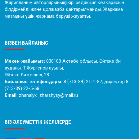
Жарияланым авторларының пікірі редакция көзқарасын
білдірмейді және қолжазба қайтарылмайды. Жарнама
мазмұны үшін жарнама беруші жауапты.
БІЗБЕН БАЙЛАНЫС
Мекен-жайымыз:
030100 Ақтөбе облысы, Әйтеке би
ауданы, Т.Жүргенов ауылы,
Әйтеке би көшесі, 28.
Байланыс телефондары:
8 (713-39) 21-1-87, директор 8
(713-39) 22-5-68
Email:
zhanalyk_zharshysy@mail.ru
БІЗ ӘЛЕУМЕТТІК ЖЕЛІЛЕРДЕ