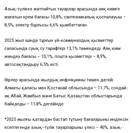
Азық-түлікке жатпайтын тауарлар арасында аяқ киімге
жағатын крем бағасы 10,8%, сантехникалық қоспалауыш –
8,5%, электр бұрғысы 6,6% қымбаттаған.
2025 жыл ішінде тұрғын үй-коммуналдық қызметтер
саласында суық су тарифтері 13,1% төмендеді. Аяқ киім
жөндеу бағасы – 10,1%, пошта қызметтері – 8,9%,
автосақтандыру 6,5% өсті.
Өңірлер арасында жылдық инфляцияның төмен деңгейі
Алматы қаласы мен Қостанай облысында – 11,7%, сондай-
ақ Абай, Жамбыл және Батыс Қазақстан облыстарында
байқалды – 11,8% деңгейінде.
*2025 жылғы қаңтардан бастап тұтыну бағаларының индексін
есептегенде азық–түлік тауарларының үлесі – 40%, азық-