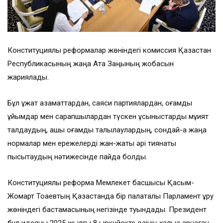
Конституциялық реформалар жөніндегі комиссия Қазақстан
Республикасының жаңа Ата Заңының жобасын
жариялады.
Бұл құжат азаматтардан, саяси партиялардан, қоғамдық
ұйымдар мен сарапшылардан түскен ұсыныстарды мұқият
талдаудың, ашық қоғамдық талқылаулардың, сондай-ақ жаңа
нормалар мен ережелерді жан-жақты әрі тиянақты
пысықтаудың нәтижесінде пайда болды.
Конституциялық реформа Мемлекет басшысы Қасым-
Жомарт Тоқаевтың Қазақстанда бір палаталы Парламент құру
жөніндегі бастамасының негізінде туындады. Президент