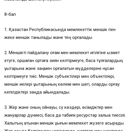
8-бап
1. Қазақстан Республикасында мемлекеттік меншік пен
жеке меншік танылады және тең қорғалады.
2. Меншікті пайдалану қоғам мен мемлекет игілігіне қызмет
етуге, қоршаған ортаға зиян келтірмеуге, басқа тұлғалардың
құқықтарына және заңмен қорғалатын мүдделеріне нұқсан
келтірмеуге тиіс. Меншік субъектілері мен объектілері,
меншік иелері құқықтарының көлемі мен шегі, оларды қорғау
кепілдіктері заңда айқындалады.
3. Жер жəне оның қойнауы, су көздері, өсімдіктер мен
жануарлар дүниесі, басқа да табиғи ресурстар халыққа тиесілі.
Халықтың атынан меншік құқығын мемлекет жүзеге асырады.