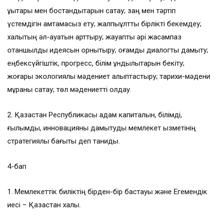
құқықтары мен бостандықтарын сақтау; заң мен тәртіп
үстемдігін қамтамасыз ету; жалпыұлттық бірлікті бекемдеу;
халықтың әл-ауқатын арттыру; жауапты әрі жасампаз
отаншылдық идеясын орнықтыру; қоғамдық диалогты дамыту;
еңбексүйгіштік, прогресс, білім құндылықтарын бекіту;
жоғары экологиялық мәдениет қалыптастыру; тарихи-мәдени
мұраны сақтау; төл мәдениетті қолдау.
2. Қазақстан Республикасы адам капиталын, білімді,
ғылымды, инновацияны дамытуды мемлекет қызметінің
стратегиялық бағыты деп таниды.
4-бап
1. Мемлекеттік биліктің бірден-бір бастауы және Егемендік
иесі – Қазақстан халқы.