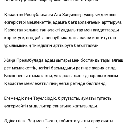
Қазақстан Республикасы Ата Заңының тұжырымдамалық
өзгерістері мемлекеттің адамға бағдарланғанын арттыруға,
Қазақстан халқына тән өзекті құндылықтар мен қағидаттарды
көрсетуге, сондай-ақ республикадағы саяси институттар
құрылымының тиімділігін арттыруға бағытталған.
Жаңа Преамбулада адам құқықтары мен бостандықтары алғаш
рет мемлекеттің негізгі басымдығы ретінде жария етілді.
Бірлік пен ынтымақтастық, ұлтаралық және дінаралық келісім
Қазақстан мемлекеттілігінің негізі ретінде белгіленді.
Егемендік пен Тәуелсіздік, біртұтастық, аумақтық тұтастық
өзгермейтін құндылықтар санатына жатқызылды.
Әділеттілік, Заң мен Тәртіп, табиғатқа ұқыпты қарау сияқты