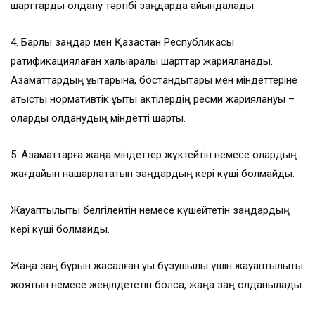
шарттарды қолдану тәртібі заңдарда айқындалады.
4. Барлық заңдар мен Қазақстан Республикасы
ратификациялаған халықаралық шарттар жарияланады.
Азаматтардың құқықтарына, бостандықтары мен міндеттеріне
қатысты нормативтік құқықтық актілердің ресми жариялануы –
оларды қолданудың міндетті шарты.
5. Азаматтарға жаңа міндеттер жүктейтін немесе олардың
жағдайын нашарлататын заңдардың кері күші болмайды.
Жауаптылықты белгілейтін немесе күшейтетін заңдардың
кері күші болмайды.
Жаңа заң бұрын жасалған құқық бұзушылық үшін жауаптылықты
жоятын немесе жеңілдететін болса, жаңа заң қолданылады.