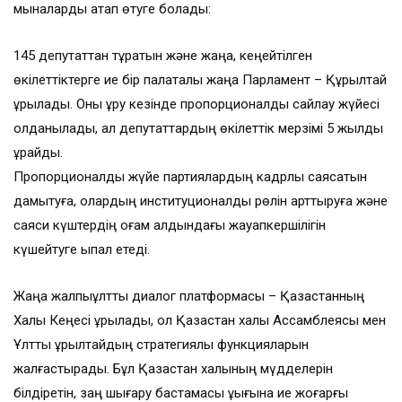
мыналарды атап өтуге болады:
145 депутаттан тұратын және жаңа, кеңейтілген
өкілеттіктерге ие бір палаталы жаңа Парламент – Құрылтай
құрылады. Оны құру кезінде пропорционалды сайлау жүйесі
қолданылады, ал депутаттардың өкілеттік мерзімі 5 жылды
құрайды.
Пропорционалды жүйе партиялардың кадрлық саясатын
дамытуға, олардың институционалдық рөлін арттыруға және
саяси күштердің қоғам алдындағы жауапкершілігін
күшейтуге ықпал етеді.
Жаңа жалпыұлттық диалог платформасы – Қазақстанның
Халық Кеңесі құрылады, ол Қазақстан халқы Ассамблеясы мен
Ұлттық құрылтайдың стратегиялық функцияларын
жалғастырады. Бұл Қазақстан халқының мүдделерін
білдіретін, заң шығару бастамасы құқығына ие жоғарғы