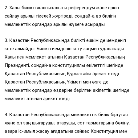
2. Халық билікті жалпыхалықтық референдум және еркін
сайлау арқылы тікелей жүргізеді, сондай-ақ өз билігін
мемлекеттік органдар арқылы жүзеге асырады.
3. Қазақстан Республикасында билікті ешкім де иемденіп
кете алмайды. Билікті иемденіп кету заңмен қудаланады.
Халық пен мемлекет атынан Қазақстан Республикасының
Президенті, сондай-ақ конституциялық өкілеттігі шегінде
Қазақстан Республикасының Құрылтайы әрекет етеді.
Қазақстан Республикасының Үкіметі мен өзге де
мемлекеттік органдар өздеріне берілген өкілеттік шегінде
мемлекет атынан әрекет етеді.
4. Қазақстан Республикасында мемлекеттік билік біртұтас
және ол заң шығарушы, атқарушы, сот тармақтарына бөліну,
өзара іс-қимыл жасау қағидатына сәйкес Конституция мен