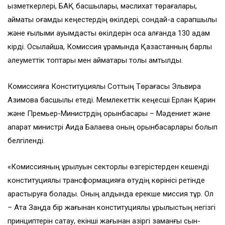
қызметкерлері, БАҚ басшылары, мәслихат төрағалары,
аймақтық қоғамдық кеңестердің өкілдері, сондай-ақ сарапшылық
және ғылыми қауымдастық өкілдерін қоса алғанда 130 адам
кірді. Осылайша, Комиссия құрамында Қазақстанның барлық
әлеуметтік топтары мен аймақтары толық қамтылды.
Комиссияға Конституциялық Соттың Төрағасы Эльвира
Азимова басшылық етеді. Мемлекеттік кеңесші Ерлан Қарин
және Премьер-Министрдің орынбасары – Мәдениет және
ақпарат министрі Аида Балаева оның орынбасарлары болып
белгіленді.
«Комиссияның құрылуын секторлық өзгерістерден кешенді
конституциялық трансформацияға өтудің көрінісі ретінде
қарастыруға болады. Оның алдында ерекше миссия тұр. Ол
– Ата Заңда бір жағынан конституциялық құрылыстың негізгі
принциптерін сақтау, екінші жағынан қазіргі заманғы сын-