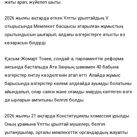
жақты қарап, жүйелеп шықты.
2026 жылғы қаңтарда өткен Ұлттық құрылтайдың V
отырысында Мемлекет басшысы атқарылған жұмыстың
қорытындысын шығарып, алдағы өзгерістерге қатысты өз
көзқарасын білдірді.
Қасым-Жомарт Тоқаев, сондай-ақ, парламенттік реформа
аясында бастапқыда Ата Заңның шамамен 40 бабына
өзгерістер енгізу көзделгенін атап өтті. Алайда жұмыс
барысында өзгерістер көлемі әлдеқайда ауқымды болатыны
айқындалып, олар саяси және қоғамдық өмірдің көптеген өзге
де қырларын қамтитыны белгілі болды.
2026 жылғы 21 қаңтарда Конституциялық комиссия құрылды.
Оның құрамына Ұлттық құрылтай мүшелері, белгілі
құқықтанушылар, орталық мемлекеттік органдардың жауапты