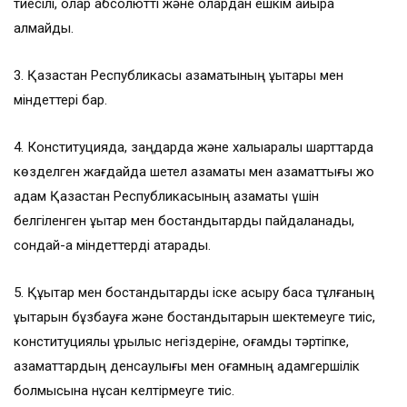
тиесілі, олар абсолютті және олардан ешкiм айыра
алмайды.
3. Қазақстан Республикасы азаматының құқықтары мен
мiндеттері бар.
4. Конституцияда, заңдарда және халықаралық шарттарда
көзделген жағдайда шетел азаматы мен азаматтығы жоқ
адам Қазақстан Республикасының азаматы үшін
белгіленген құқықтар мен бостандықтарды пайдаланады,
сондай-ақ мiндеттерді атқарады.
5. Құқықтар мен бостандықтарды іске асыру басқа тұлғаның
құқықтарын бұзбауға және бостандықтарын шектемеуге тиiс,
конституциялық құрылыс негіздеріне, қоғамдық тәртіпке,
азаматтардың денсаулығы мен қоғамның адамгершілік
болмысына нұқсан келтiрмеуге тиiс.