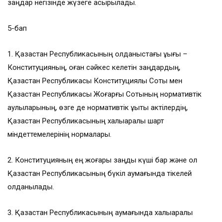
заңдар негізінде жүзеге асырылады.
5-бап
1. Қазақстан Республикасының қолданыстағы құқығы –
Конституцияның, оған сәйкес келетін заңдардың,
Қазақстан Республикасы Конституциялық Соты мен
Қазақстан Республикасы Жоғарғы Сотының нормативтік
қаулыларының, өзге де нормативтік құқықтық актілердің,
Қазақстан Республикасының халықаралық шарт
міндеттемелерінің нормалары.
2. Конституцияның ең жоғары заңды күші бар және ол
Қазақстан Республикасының бүкіл аумағында тікелей
қолданылады.
3. Қазақстан Республикасының аумағында халықаралық