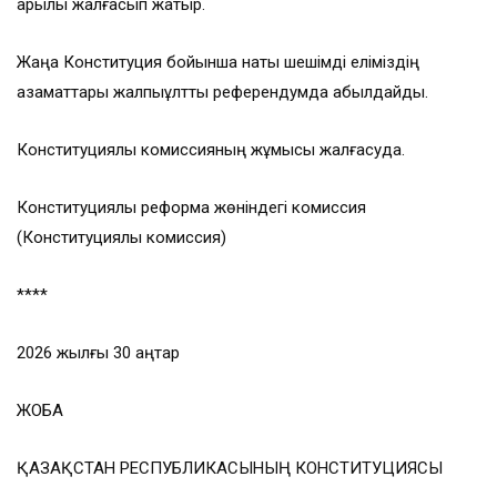
арқылы жалғасып жатыр.
Жаңа Конституция бойынша нақты шешімді еліміздің
азаматтары жалпыұлттық референдумда қабылдайды.
Конституциялық комиссияның жұмысы жалғасуда.
Конституциялық реформа жөніндегі комиссия
(Конституциялық комиссия)
****
2026 жылғы 30 қаңтар
ЖОБА
ҚАЗАҚСТАН РЕСПУБЛИКАСЫНЫҢ КОНСТИТУЦИЯСЫ