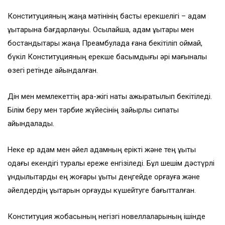
Конституцияның жаңа мәтінінің басты ерекшелігі – адам
құқықтарына бағдарлануы. Осылайша, адам құқықтары мен
бостандықтары жаңа Преамбулада ғана бекітіліп қоймай,
бүкіл Конституцияның ерекше басымдығы әрі мағыналық
өзегі ретінде айқындалған.
Дін мен мемлекеттің ара-жігі нақты ажыратылып бекітіледі.
Білім беру мен тәрбие жүйесінің зайырлы сипаты
айқындалады.
Неке ер адам мен әйел адамның ерікті және тең құқықты
одағы екендігі туралы ереже енгізіледі. Бұл шешім дәстүрлі
құндылықтарды ең жоғары құқықтық деңгейде қорғауға және
әйелдердің құқықтарын қорғауды күшейтуге бағытталған.
Конституция жобасының негізгі новеллаларының ішінде