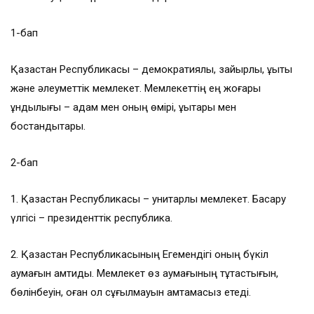
1-бап
Қазақстан Республикасы – демократиялық, зайырлы, құқықтық
және әлеуметтік мемлекет. Мемлекеттің ең жоғары
құндылығы – адам мен оның өмірі, құқықтары мен
бостандықтары.
2-бап
1. Қазақстан Республикасы – унитарлы мемлекет. Басқару
үлгісі – президенттік республика.
2. Қазақстан Республикасының Егемендігі оның бүкіл
аумағын қамтиды. Мемлекет өз аумағының тұтастығын,
бөлінбеуін, оған қол сұғылмауын қамтамасыз етеді.