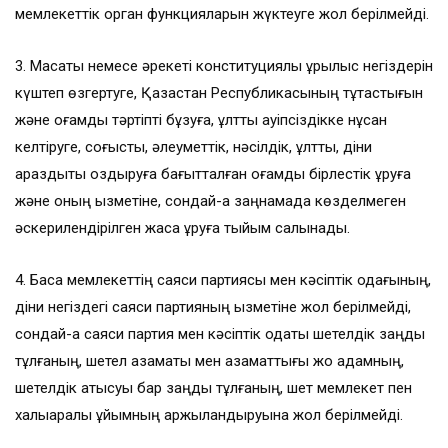
мемлекеттік орган функцияларын жүктеуге жол берілмейді.
3. Мақсаты немесе әрекеті конституциялық құрылыс негіздерін
күштеп өзгертуге, Қазақстан Республикасының тұтастығын
және қоғамдық тәртіпті бұзуға, ұлттық қауіпсіздікке нұқсан
келтіруге, соғысты, әлеуметтік, нәсілдік, ұлттық, діни
араздықты қоздыруға бағытталған қоғамдық бірлестік құруға
және оның қызметіне, сондай-ақ заңнамада көзделмеген
әскерилендірілген жасақ құруға тыйым салынады.
4. Басқа мемлекеттің саяси партиясы мен кәсіптік одағының,
діни негіздегі саяси партияның қызметіне жол берілмейді,
сондай-ақ саяси партия мен кәсіптік одақты шетелдік заңды
тұлғаның, шетел азаматы мен азаматтығы жоқ адамның,
шетелдік қатысуы бар заңды тұлғаның, шет мемлекет пен
халықаралық ұйымның қаржыландыруына жол берілмейді.