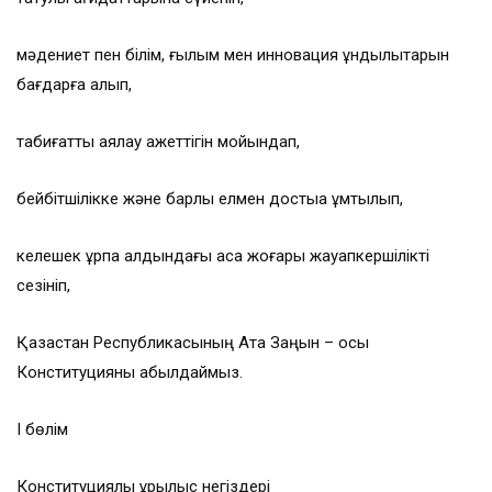
мәдениет пен білім, ғылым мен инновация құндылықтарын
бағдарға алып,
табиғатты аялау қажеттігін мойындап,
бейбітшілікке және барлық елмен достыққа ұмтылып,
келешек ұрпақ алдындағы аса жоғары жауапкершілікті
сезініп,
Қазақстан Республикасының Ата Заңын – осы
Конституцияны қабылдаймыз.
І бөлім
Конституциялық құрылыс негіздері