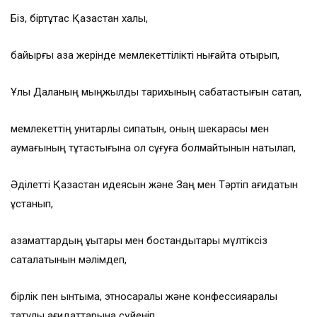
Біз, біртұтас Қазақстан халқы,
байырғы қазақ жерінде мемлекеттілікті нығайта отырып,
Ұлы Даланың мыңжылдық тарихының сабақтастығын сақтап,
мемлекеттің унитарлы сипатын, оның шекарасы мен
аумағының тұтастығына қол сұғуға болмайтынын нақтылап,
Әділетті Қазақстан идеясын және Заң мен Тәртіп қағидатын
ұстанып,
азаматтардың құқықтары мен бостандықтары мүлтіксіз
сақталатынын мәлімдеп,
бірлік пен ынтымақ, этносаралық және конфессияаралық
татулық қағидаттарына сүйеніп,