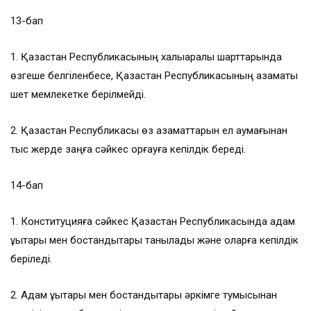
13-бап
1. Қазақстан Республикасының халықаралық шарттарында
өзгеше белгiленбесе, Қазақстан Республикасының азаматы
шет мемлекетке берілмейді.
2. Қазақстан Республикасы өз азаматтарын ел аумағынан
тыс жерде заңға сәйкес қорғауға кепiлдiк бередi.
14-бап
1. Конституцияға сәйкес Қазақстан Республикасында адам
құқықтары мен бостандықтары танылады және оларға кепiлдiк
берiледi.
2. Адам құқықтары мен бостандықтары әркiмге тумысынан