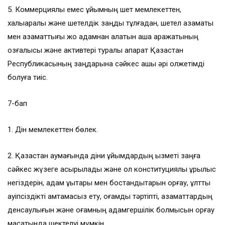
5. Коммерциялық емес ұйымның шет мемлекеттен,
халықаралық және шетелдік заңды тұлғадан, шетел азаматы
мен азаматтығы жоқ адамнан алатын ақша қаражатының
қозғалысы және активтері туралы ақпарат Қазақстан
Республикасының заңдарына сәйкес ашық әрі қолжетімді
болуға тиіс.
7-бап
1. Дін мемлекеттен бөлек.
2. Қазақстан аумағында діни ұйымдардың қызметі заңға
сәйкес жүзеге асырылады және ол конституциялық құрылыс
негіздерін, адам құқықтары мен бостандықтарын қорғау, ұлттық
қауіпсіздікті қамтамасыз ету, қоғамдық тәртіпті, азаматтардың
денсаулығын және қоғамның адамгершілік болмысын қорғау
мақсатында шектелуі мүмкін.