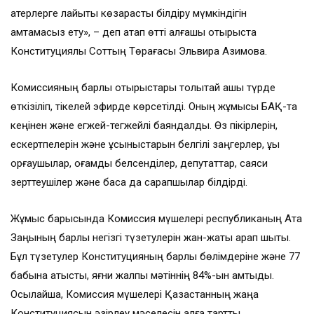
қатерлерге лайықты көзқарасты білдіру мүмкіндігін
қамтамасыз ету», – деп атап өтті алғашқы отырыста
Конституциялық Соттың Төрағасы Эльвира Азимова.
Комиссияның барлық отырыстары толықтай ашық түрде
өткізіліп, тікелей эфирде көрсетілді. Оның жұмысы БАҚ-та
кеңінен және егжей-тегжейлі баяндалды. Өз пікірлерін,
ескертпелерін және ұсыныстарын белгілі заңгерлер, құқық
қорғаушылар, қоғамдық белсенділер, депутаттар, саяси
зерттеушілер және басқа да сарапшылар білдірді.
Жұмыс барысында Комиссия мүшелері республиканың Ата
Заңының барлық негізгі түзетулерін жан-жақты қарап шықты.
Бұл түзетулер Конституцияның барлық бөлімдеріне және 77
бабына қатысты, яғни жалпы мәтіннің 84%-ын қамтыды.
Осылайша, Комиссия мүшелері Қазақстанның жаңа
Конституциясын әзірлеу мәселесін алға тартты.