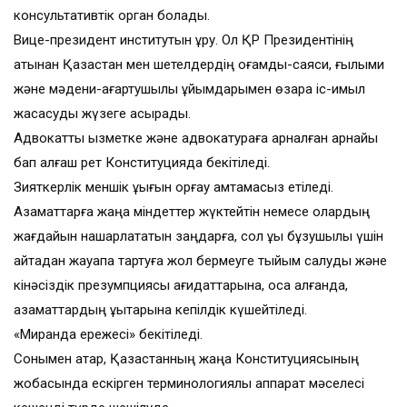
консультативтік орган болады.
Вице-президент институтын құру. Ол ҚР Президентінің
атынан Қазақстан мен шетелдердің қоғамдық-саяси, ғылыми
және мәдени-ағартушылық ұйымдарымен өзара іс-қимыл
жасасуды жүзеге асырады.
Адвокаттық қызметке және адвокатураға арналған арнайы
бап алғаш рет Конституцияда бекітіледі.
Зияткерлік меншік құқығын қорғау қамтамасыз етіледі.
Азаматтарға жаңа міндеттер жүктейтін немесе олардың
жағдайын нашарлататын заңдарға, сол құқық бұзушылық үшін
қайтадан жауапқа тартуға жол бермеуге тыйым салуды және
кінәсіздік презумпциясы қағидаттарына, қоса алғанда,
азаматтардың құқықтарына кепілдік күшейтіледі.
«Миранда ережесі» бекітіледі.
Сонымен қатар, Қазақстанның жаңа Конституциясының
жобасында ескірген терминологиялық аппарат мәселесі