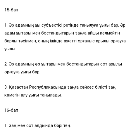
15-бап
1. Әр адамның құқық субъектiсi ретiнде танылуға құқығы бар. Әр
адам құқықтары мен бостандықтарын заңға қайшы келмейтiн
барлық тәсiлмен, оның ішінде қажетті қорғаныс арқылы қорғауға
құқылы.
2. Әр адамның өз құқықтары мен бостандықтарын сот арқылы
қорғауға құқығы бар.
3. Қазақстан Республикасында заңға сәйкес біліктi заң
көмегін алу құқығы танылады.
16-бап
1. Заң мен сот алдында бәрi тең.