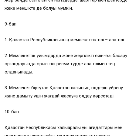
Жер заңда белгіленген негіздерде, шарттар мен шектерде
жеке меншікте де болуы мүмкін.
9-бап
1. Қазақстан Республикасының мемлекеттік тілі – қазақ тілі.
2. Мемлекеттік ұйымдарда және жергілікті өзін-өзі басқару
органдарында орыс тілі ресми түрде қазақ тілімен тең
қолданылады.
3. Мемлекет біртұтас Қазақстан халқының тілдерін үйрену
және дамыту үшін жағдай жасауға қолдау көрсетеді.
10-бап
Қазақстан Республикасы халықаралық құқық қағидаттары мен
нормаларын құрметтейді, мүдделі мемлекеттермен