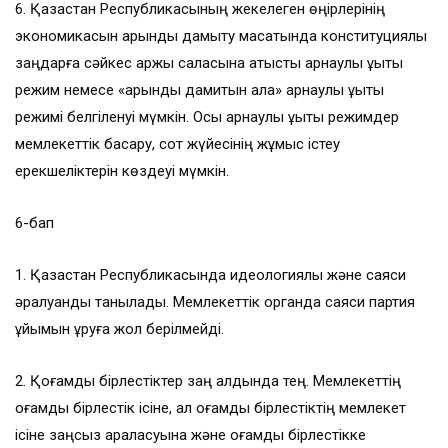
6. Қазақстан Республикасының жекелеген өңірлерінің
экономикасын қарқынды дамыту мақсатында конституциялық
заңдарға сәйкес қаржы саласына қатысты арнаулы құқықтық
режим немесе «қарқынды дамитын қала» арнаулы құқықтық
режимі белгіленуі мүмкін. Осы арнаулы құқықтық режимдер
мемлекеттік басқару, сот жүйесінің жұмыс істеу
ерекшеліктерін көздеуі мүмкін.
6-бап
1. Қазақстан Республикасында идеологиялық және саяси
әралуандық танылады. Мемлекеттік органда саяси партия
ұйымын құруға жол берілмейді.
2. Қоғамдық бірлестіктер заң алдында тең. Мемлекеттің
қоғамдық бірлестік ісіне, ал қоғамдық бірлестіктің мемлекет
ісіне заңсыз араласуына және қоғамдық бірлестікке