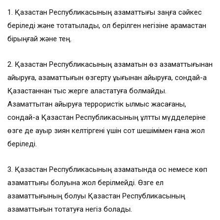
1. Қазақстан Республикасының азаматтығы заңға сәйкес
беріледі және тоқтатылады, ол берілген негізіне қарамастан
бiрыңғай және тең.
2. Қазақстан Республикасының азаматын өз азаматтығынан
айыруға, азаматтығын өзгерту құқығынан айыруға, сондай-ақ
Қазақстаннан тыс жерге аластатуға болмайды.
Азаматтықтан айыруға террористік қылмыс жасағаны,
сондай-ақ Қазақстан Республикасының ұлттық мүдделеріне
өзге де ауыр зиян келтіргені үшін сот шешімімен ғана жол
беріледі.
3. Қазақстан Республикасының азаматында қос немесе көп
азаматтығы болуына жол берілмейді. Өзге ел
азаматтығының болуы Қазақстан Республикасының
азаматтығын тоқтатуға негіз болады.