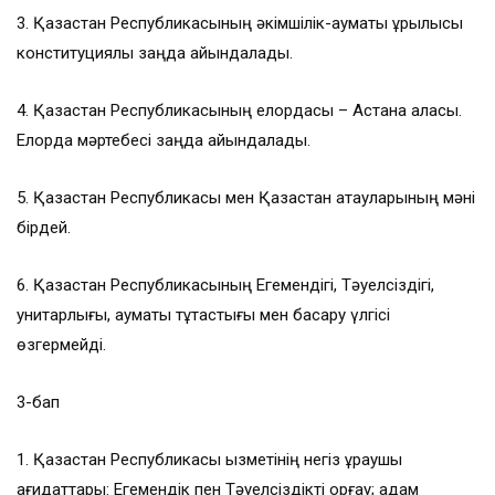
3. Қазақстан Республикасының әкімшілік-аумақтық құрылысы
конституциялық заңда айқындалады.
4. Қазақстан Республикасының елордасы – Астана қаласы.
Елорда мәртебесі заңда айқындалады.
5. Қазақстан Республикасы мен Қазақстан атауларының мәні
бірдей.
6. Қазақстан Республикасының Егемендігі, Тәуелсіздігі,
унитарлығы, аумақтық тұтастығы мен басқару үлгісі
өзгермейді.
3-бап
1. Қазақстан Республикасы қызметінің негіз құраушы
қағидаттары: Егемендік пен Тәуелсіздікті қорғау; адам