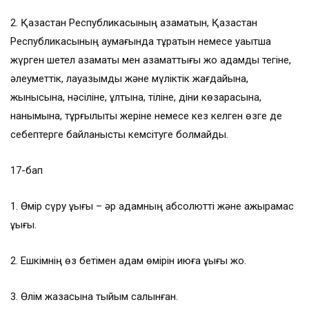
2. Қазақстан Республикасының азаматын, Қазақстан
Республикасының аумағында тұратын немесе уақытша
жүрген шетел азаматы мен азаматтығы жоқ адамды тегiне,
әлеуметтiк, лауазымдық және мүлiктiк жағдайына,
жынысына, нәсiлiне, ұлтына, тіліне, дiни көзқарасына,
нанымына, тұрғылықты жерiне немесе кез келген өзге де
себептерге байланысты кемсiтуге болмайды.
17-бап
1. Өмір сүру құқығы – әр адамның абсолютті және ажырамас
құқығы.
2. Ешкімнің өз бетімен адам өмірін қиюға құқығы жоқ.
3. Өлім жазасына тыйым салынған.