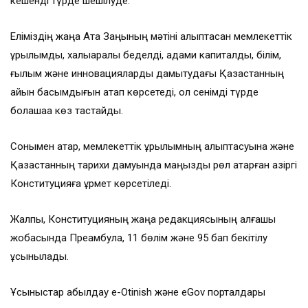
кешенді түрде шешілуде.
Еліміздің жаңа Ата Заңының мәтіні қалыптасқан мемлекеттік
құрылымды, халықаралық беделді, адами капиталды, білім,
ғылым және инновацияларды дамытудағы Қазақстанның
айқын басымдығын атап көрсетеді, ол сенімді түрде
болашаққа көз тастайды.
Сонымен қатар, мемлекеттік құрылымның қалыптасуына және
Қазақстанның тарихи дамуында маңызды рөл атқарған қазіргі
Конституцияға құрмет көрсетіледі.
Жалпы, Конституцияның жаңа редакциясының алғашқы
жобасында Преамбула, 11 бөлім және 95 бап бекітілу
ұсынылады.
Ұсыныстар қабылдау e-Otinish және eGov порталдары