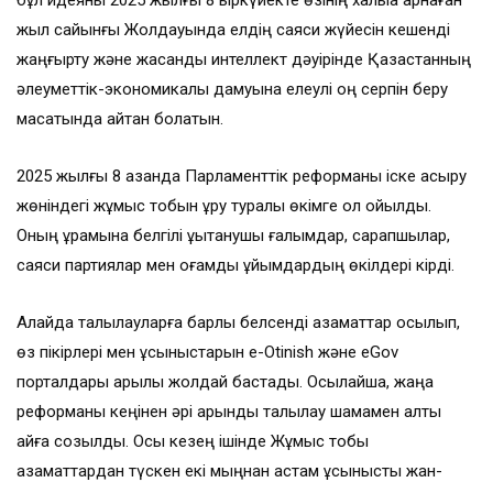
бұл идеяны 2025 жылғы 8 қыркүйекте өзінің халыққа арнаған
жыл сайынғы Жолдауында елдің саяси жүйесін кешенді
жаңғырту және жасанды интеллект дәуірінде Қазақстанның
әлеуметтік-экономикалық дамуына елеулі оң серпін беру
мақсатында айтқан болатын.
2025 жылғы 8 қазанда Парламенттік реформаны іске асыру
жөніндегі жұмыс тобын құру туралы өкімге қол қойылды.
Оның құрамына белгілі құқықтанушы ғалымдар, сарапшылар,
саяси партиялар мен қоғамдық ұйымдардың өкілдері кірді.
Алайда талқылауларға барлық белсенді азаматтар қосылып,
өз пікірлері мен ұсыныстарын e-Otinish және eGov
порталдары арқылы жолдай бастады. Осылайша, жаңа
реформаны кеңінен әрі қарқынды талқылау шамамен алты
айға созылды. Осы кезең ішінде Жұмыс тобы
азаматтардан түскен екі мыңнан астам ұсынысты жан-