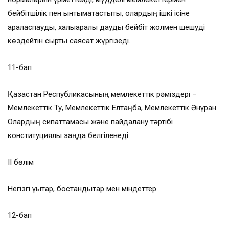
бейбітшілік пен ынтымақтастықты, олардың ішкі ісіне
араласпауды, халықаралық дауды бейбіт жолмен шешуді
көздейтін сыртқы саясат жүргізеді.
11-бап
Қазақстан Республикасының мемлекеттік рәміздері –
Мемлекеттік Ту, Мемлекеттік Елтаңба, Мемлекеттік Әнұран.
Олардың сипаттамасы және пайдалану тәртібі
конституциялық заңда белгіленеді.
II бөлім
Негізгі құқықтар, бостандықтар мен міндеттер
12-бап