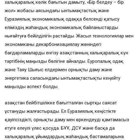
халықаралық көлік бағытын дамыту, «Бір белдеу – бір
жол» жобасы аясындағы ынтымақтастық және
Еуразиялық экономикалық одаққа белсенді қатысу
еліміздің жаһандық экономикалық байланыстарды
нығайтуға бейілділігін растайды. Жасыл технологиялар мен
экономиканы декарбонизациялау жөніндегі
бағдарламаларды енгізу Қазақстанның халықаралық күн
тәртібінің маңызды бөлігіне айналды. Еуропалық одақ
және Таяу Шығыс елдерімен орнықты даму және
энергетика саласындағы ынтымақтастықты кеңейту
маңызды аспект болды.
Қазақстан бейбітшілікке бағытталған сыртқы саясат
ұстануды жалғастырады. Ел Еуразиялық кеңістікте
қауіпсіздікті, орнықты даму мен өркендеуді қамтамасыз
етуге елеулі үлес қосуда. БҰҰ, ДСҰ және басқа да
халықаралық ұйымдардың жаһандық бастамаларына