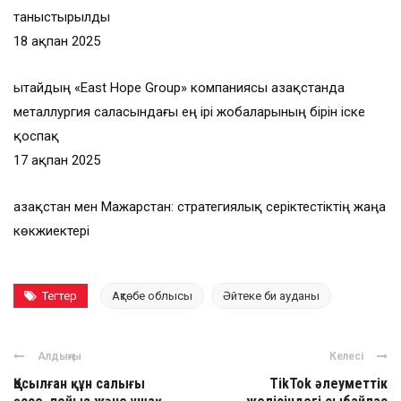
таныстырылды
18 ақпан 2025
Қытайдың «East Hope Group» компаниясы Қазақстанда
металлургия саласындағы ең ірі жобаларының бірін іске
қоспақ
17 ақпан 2025
Қазақстан мен Мажарстан: стратегиялық серіктестіктің жаңа
көкжиектері
Тегтер
Ақтөбе облысы
Әйтеке би ауданы
Алдыңғы
Келесі
Қосылған құн салығы
TikTok әлеуметтік