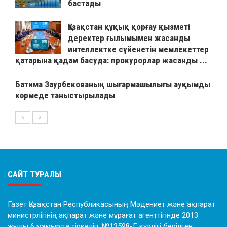
бастады
Қазақстан құқық қорғау қызметі
деректер ғылымымен жасанды
интеллектке сүйенетін мемлекеттер
қатарына қадам басуда: прокурорлар жасанды ...
Батима Заурбекованың шығармашылығы ауқымды
көрмеде таныстырылады
САЙТ ТУРАЛЫ
Газет Қазақстан Республикасының Мәдениет және ақпарат
министрлігінің ақпарат және мұрағат агенттігінде 2013
жылы 6 мамырда тіркеліп, №13598-Г куәлігі берілген.