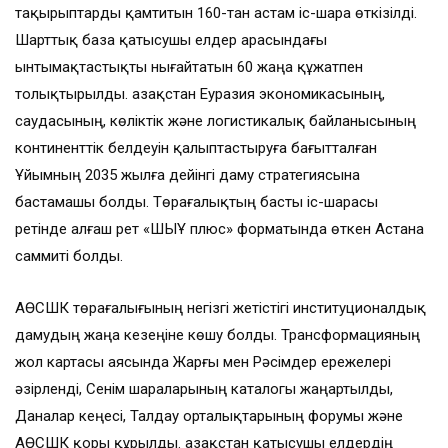
тақырыптарды қамтитын 160-тан астам іс-шара өткізілді.
Шарттық база қатысушы елдер арасындағы
ынтымақтастықты нығайтатын 60 жаңа құжатпен
толықтырылды. Қазақстан Еуразия экономикасының,
саудасының, көліктік және логистикалық байланысының
континенттік белдеуін қалыптастыруға бағытталған
Ұйымның 2035 жылға дейінгі даму стратегиясына
бастамашы болды. Төрағалықтың басты іс-шарасы
ретінде алғаш рет «ШЫҰ плюс» форматында өткен Астана
саммиті болды.
АӨСШК төрағалығының негізгі жетістігі институционалдық
дамудың жаңа кезеңіне көшу болды. Трансформацияның
жол картасы аясында Жарғы мен Рәсімдер ережелері
әзірленді, Сенім шараларының каталогы жаңартылды,
Даналар кеңесі, Талдау орталықтарының форумы және
АӨСШК қоры құрылды. Қазақстан қатысушы елдердің