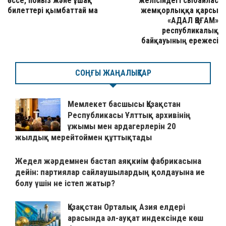
өссе, пойыз және ұшақ
желісіндегі сыбайлас
билеттері қымбаттай ма
жемқорлыққа қарсы
«АДАЛ ҚОҒАМ»
республикалық
байқауының ережесі
СОҢҒЫ ЖАҢАЛЫҚТАР
Мемлекет басшысы Қазақстан
Республикасы Ұлттық архивінің
ұжымы мен ардагерлерін 20
жылдық мерейтоймен құттықтады
Жедел жәрдемнен бастап аяқкиім фабрикасына
дейін: партиялар сайлаушылардың қолдауына ие
болу үшін не істеп жатыр?
Қазақстан Орталық Азия елдері
арасында әл-ауқат индексінде көш