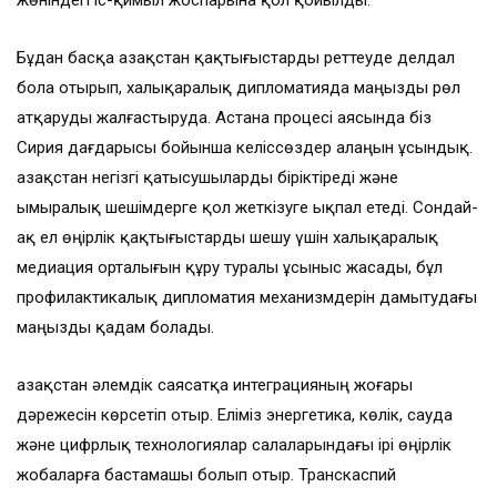
жөніндегі іс-қимыл жоспарына қол қойылды.
Бұдан басқа Қазақстан қақтығыстарды реттеуде делдал
бола отырып, халықаралық дипломатияда маңызды рөл
атқаруды жалғастыруда. Астана процесі аясында біз
Сирия дағдарысы бойынша келіссөздер алаңын ұсындық.
Қазақстан негізгі қатысушыларды біріктіреді және
ымыралық шешімдерге қол жеткізуге ықпал етеді. Сондай-
ақ ел өңірлік қақтығыстарды шешу үшін халықаралық
медиация орталығын құру туралы ұсыныс жасады, бұл
профилактикалық дипломатия механизмдерін дамытудағы
маңызды қадам болады.
Қазақстан әлемдік саясатқа интеграцияның жоғары
дәрежесін көрсетіп отыр. Еліміз энергетика, көлік, сауда
және цифрлық технологиялар салаларындағы ірі өңірлік
жобаларға бастамашы болып отыр. Транскаспий