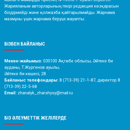
Жарияланым авторларының пікірі редакция көзқарасын
білдірмейді және қолжазба қайтарылмайды. Жарнама
мазмұны үшін жарнама беруші жауапты.
БІЗБЕН БАЙЛАНЫС
Мекен-жайымыз:
030100 Ақтөбе облысы, Әйтеке би
ауданы, Т.Жүргенов ауылы,
Әйтеке би көшесі, 28.
Байланыс телефондары:
8 (713-39) 21-1-87, директор 8
(713-39) 22-5-68
Email:
zhanalyk_zharshysy@mail.ru
БІЗ ӘЛЕУМЕТТІК ЖЕЛІЛЕРДЕ