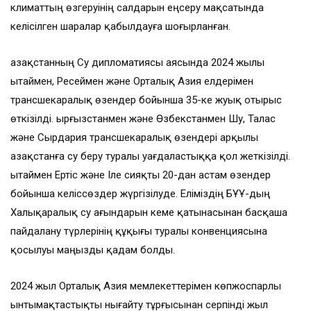
климаттың өзгеруінің салдарын еңсеру мақсатында
келісілген шаралар қабылдауға шоғырланған.
Қазақстанның Су дипломатиясы аясында 2024 жылы
Қытаймен, Ресеймен және Орталық Азия елдерімен
трансшекаралық өзендер бойынша 35-ке жуық отырыс
өткізілді. Қырғызстанмен және Өзбекстанмен Шу, Талас
және Сырдария трансшекаралық өзендері арқылы
Қазақстанға су беру туралы уағдаластыққа қол жеткізілді.
Қытаймен Ертіс және Іле сияқты 20-дан астам өзендер
бойынша келіссөздер жүргізілуде. Еліміздің БҰҰ-дың
Халықаралық су ағындарын кеме қатынасынан басқаша
пайдалану түрлерінің құқығы туралы конвенциясына
қосылуы маңызды қадам болды.
2024 жыл Орталық Азия мемлекеттерімен көпжоспарлы
ынтымақтастықты нығайту тұрғысынан серпінді жыл