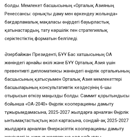
болды. Мемлекет басшысының «Орталық Азияның
Ренессансы: орнықты даму мен өркендеу жолында»
бағдарламалық мақаласы өңірдегі бауырластық
қатынастардың, тату көршілік пен стратегиялық
серіктестіктің форматын белгіледі.
Әзербайжан Президенті, БҰҰ Бас хатшысының ОА
жөніндегі арнайы өкілі және БҰҰ Орталық Азия үшін
превентивті дипломатиясы жөніндегі өңірлік орталығының
басшысының қатысуымен Орталық Азия мемлекеттері
басшыларының консультативтік кездесуінің 6-шы
отырысын өткізу маңызды болды. Саммит қорытындысы
бойынша «ОА-2040» Өңірлік кооперацияны дамыту
тұжырымдамасына, 2025-2027 жылдарға арналған Өңірлік
ынтымақтастықтың жол картасына, сондай-ақ 2025-2027
жылдарға арналған Өнеркәсіптік кооперацияны дамыту