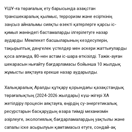
ҰҚШҰ-ға төрағалық ету барысында Қазақстан
трансшекаралық қылмыс, терроризм және есірткінің
заңсыз айналымы сияқты өзекті қатерлерге қарсы іс-
қимыл жөніндегі бастамаларды ілгерілетуге назар
аударды. Мемлекет басшыларының кездесулерін,
тақырыптық дөңгелек үстелдер мен әскери жаттығуларды
қоса алғанда, 80-нен астам іс-шара өткізілді. Тәжік-ауған
шекарасын нығайту бағдарламасы бойынша 10 жылдық
жұмысты аяқтауға ерекше назар аударылды.
Халықаралық Аралды құтқару қорындағы қазақстандық
төрағалықтың (2024-2026 жылдары) күш-жігері ХАҚҚ
жетілдіру процесін аяқтауға, өңірдің су-энергетикалық
ресурстарын басқарудың өзара тиімді механизмін
әзірлеуге, экологиялық бағдарламалардың уақтылы және
сапалы іске асырылуын қамтамасыз етуге, сондай-ақ