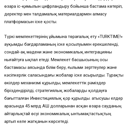
өзара іс-қимылын цифрландыру бойынша бастама көтеріп,
деректер мен талдамалық материалдармен алмасу
платформасын іске қосты.
Түркі мемлекеттерінің ұйымына төрағалық ету «TURKTIME!»
ауқымды бағдарламаның іске қосылуымен ерекшеленді,
сондай-ақ мәдени және экономикалық интеграцияны
нығайтуға ықпал етеді. Мемлекет басшысының осы
бастамасы аясында білім беру, ғылыми зерттеулер және
кәсіпкерлік саласындағы жобалар іске асырылды. Тұрақты
өкілдер механизмі құрылды, мемлекеттік рәміздер
біріздендірілді, стратегиялық жобаларды қолдауға
бағытталған Инвестициялық қор құрылды. Қатысушы елдер
арасында 45 млрд АҚШ долларынан асқан өзара сауданың
айтарлықтай өсуі экономикалық ынтымақтастықтың
артып келе жатқанын көрсетеді.