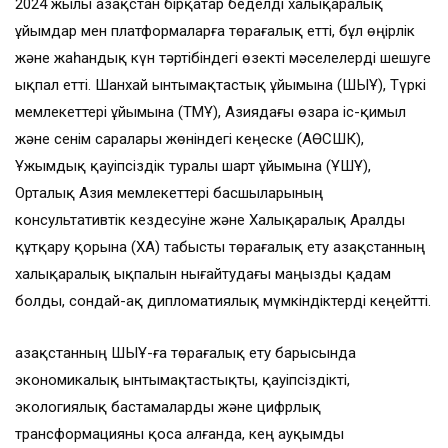
2024 жылы Қазақстан бірқатар беделді халықаралық
ұйымдар мен платформаларға төрағалық етті, бұл өңірлік
және жаһандық күн тәртібіндегі өзекті мәселелерді шешуге
ықпал етті. Шанхай ынтымақтастық ұйымына (ШЫҰ), Түркі
мемлекеттері ұйымына (ТМҰ), Азиядағы өзара іс-қимыл
және сенім саралары жөніндегі кеңеске (АӨСШК),
Ұжымдық қауіпсіздік туралы шарт ұйымына (ҰҚШҰ),
Орталық Азия мемлекеттері басшыларының
консультативтік кездесуіне және Халықаралық Аралды
құтқару қорына (ХАҚҚ) табысты төрағалық ету Қазақстанның
халықаралық ықпалын нығайтудағы маңызды қадам
болды, сондай-ақ дипломатиялық мүмкіндіктерді кеңейтті.
Қазақстанның ШЫҰ-ға төрағалық ету барысында
экономикалық ынтымақтастықты, қауіпсіздікті,
экологиялық бастамаларды және цифрлық
трансформацияны қоса алғанда, кең ауқымды