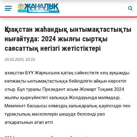
Қазақстан жаһандық ынтымақтастықты
нығайтуда: 2024 жылғы сыртқы
саясаттың негізгі жетістіктері
20.02.2025, 10:33
Қазақстан БҰҰ Жарғысына қатаң сәйкестікте кең ауқымды
көпжақты ынтымақтастыққа бейілділігін айқын көрсетіп
отыр. Бұл туралы Президент Қасым-Жомарт Тоқаев 2024
жылғы қыркүйектегі халыққа Жолдауында мәлімдеді.
Мемлекет басшысы еліміздің халықаралық қауіпсіздік пен
тұрақтылық мәселелерін шешуде белсенді рөл
атқаратынын атап өтті.