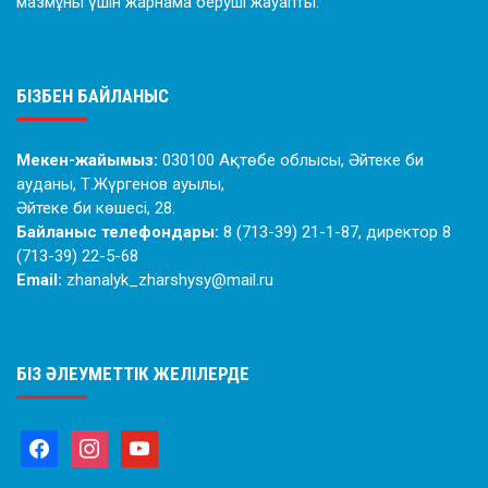
мазмұны үшін жарнама беруші жауапты.
БІЗБЕН БАЙЛАНЫС
Мекен-жайымыз:
030100 Ақтөбе облысы, Әйтеке би
ауданы, Т.Жүргенов ауылы,
Әйтеке би көшесі, 28.
Байланыс телефондары:
8 (713-39) 21-1-87, директор 8
(713-39) 22-5-68
Email:
zhanalyk_zharshysy@mail.ru
БІЗ ӘЛЕУМЕТТІК ЖЕЛІЛЕРДЕ