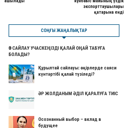
ашылады
күнбағыс майының үздік
экспорттаушылары
қатарына енді
СОҢҒЫ ЖАҢАЛЫҚТАР
ӨЗ САЙЛАУ УЧАСКЕҢІЗДІ ҚАЛАЙ ОҢАЙ ТАБУҒА
БОЛАДЫ?
Құрылтай сайлауы: өңірлерде саяси
күнтәртібі қалай түзіледі?
ӘР ЖОЛДАНЫМ ӘДІЛ ҚАРАЛУҒА ТИІС
Осознанный выбор – вклад в
будущее