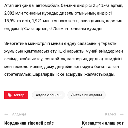
Атап айтқанда: автомобиль бензині өндірісі 25,4%-ға артып,
2,082 млн тоннаны құрады; дизель отынының өндірісі
18,9%-ға өсіп, 1,921 млн тоннаға жетті; авиациялық керосин
өндірісі 5,3%-ға артып, 0,255 млн тоннаны құрады.
Энергетика министрлігі мұнай өңдеу саласының тұрақты
жұмысын қамтамасыз ету, ішкі нарықты мұнай өнімдерімен
сенімді жабдықтау, сондай-ақ кәсіпорындардың тиімділігі
мен технологиялық даму деңгейін арттыруға бағытталған
стратегиялық шараларды іске асыруды жалғастырады.
Тегтер
Ақтөбе облысы
Әйтеке би ауданы
Алдыңғы
Келесі
Иорданияға тікелей рейс
Қазақстан алғаш рет