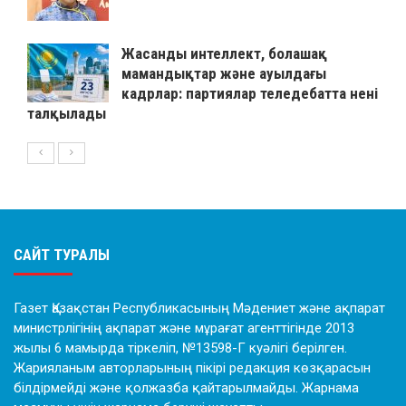
Жасанды интеллект, болашақ
мамандықтар және ауылдағы
кадрлар: партиялар теледебатта нені
талқылады
САЙТ ТУРАЛЫ
Газет Қазақстан Республикасының Мәдениет және ақпарат
министрлігінің ақпарат және мұрағат агенттігінде 2013
жылы 6 мамырда тіркеліп, №13598-Г куәлігі берілген.
Жарияланым авторларының пікірі редакция көзқарасын
білдірмейді және қолжазба қайтарылмайды. Жарнама