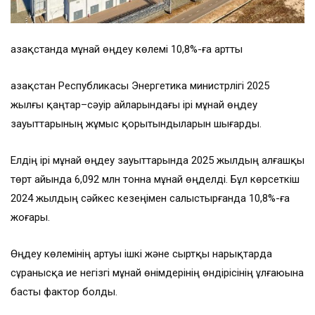
Қазақстанда мұнай өңдеу көлемі 10,8%-ға артты
Қазақстан Республикасы Энергетика министрлігі 2025
жылғы қаңтар–сәуір айларындағы ірі мұнай өңдеу
зауыттарының жұмыс қорытындыларын шығарды.
Елдің ірі мұнай өңдеу зауыттарында 2025 жылдың алғашқы
төрт айында 6,092 млн тонна мұнай өңделді. Бұл көрсеткіш
2024 жылдың сәйкес кезеңімен салыстырғанда 10,8%-ға
жоғары.
Өңдеу көлемінің артуы ішкі және сыртқы нарықтарда
сұранысқа ие негізгі мұнай өнімдерінің өндірісінің ұлғаюына
басты фактор болды.