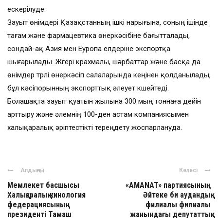
ескерілуде.
Зауыт өнімдері Қазақстанның ішкі нарығына, соның ішінде
тағам және фармацевтика өнеркәсібіне бағытталады,
сондай-ақ Азия мен Еуропа елдеріне экспортқа
шығарылады. Жүгері крахмалы, шәрбаттар және басқа да
өнімдер түрлі өнеркәсіп салаларында кеңінен қолданылады,
бұл кәсіпорынның экспорттық әлеует күшейтеді.
Болашақта зауыт қуатын жылына 300 мың тоннаға дейін
арттыру және әлемнің 100-ден астам компаниясымен
халықаралық әріптестікті тереңдету жоспарлануда.
Алдыңғы
Келесі
Мемлекет басшысы
«AMANAT» партиясының
Халықаралық кинология
Әйтеке би аудандық
федерациясының
филиалы филиалы
президенті Тамаш
жанындағы депутаттық