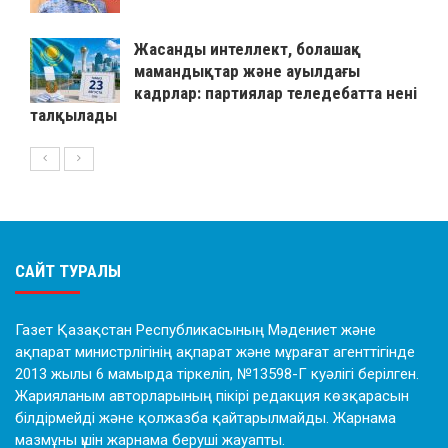
Жасанды интеллект, болашақ
мамандықтар және ауылдағы
кадрлар: партиялар теледебатта нені
талқылады
САЙТ ТУРАЛЫ
Газет Қазақстан Республикасының Мәдениет және
ақпарат министрлігінің ақпарат және мұрағат агенттігінде
2013 жылы 6 мамырда тіркеліп, №13598-Г куәлігі берілген.
Жарияланым авторларының пікірі редакция көзқарасын
білдірмейді және қолжазба қайтарылмайды. Жарнама
мазмұны үшін жарнама беруші жауапты.