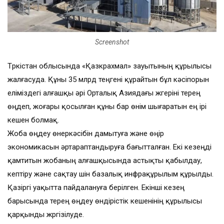
Screenshot
Түркістан облысында «Қазкрахмал» зауытының құрылысы
жалғасуда. Құны 35 млрд теңгені құрайтын бұл кәсіпорын
еліміздегі алғашқы әрі Орталық Азиядағы жүгеріні терең
өңдеп, жоғары қосылған құны бар өнім шығаратын ең ірі
кешен болмақ.
Жоба өңдеу өнеркәсібін дамытуға және өңір
экономикасын әртараптандыруға бағытталған. Екі кезеңді
қамтитын жобаның алғашқысында астықты қабылдау,
кептіру және сақтау үшін базалық инфрақұрылым құрылды.
Қазіргі уақытта пайдалануға берілген. Екінші кезең
барысында терең өңдеу өндірістік кешенінің құрылысы
қарқынды жүргізілуде.