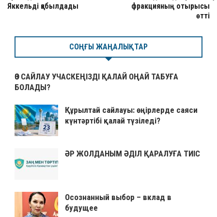
Яккельді қабылдады
фракцияның отырысы
өтті
СОҢҒЫ ЖАҢАЛЫҚТАР
ӨЗ САЙЛАУ УЧАСКЕҢІЗДІ ҚАЛАЙ ОҢАЙ ТАБУҒА
БОЛАДЫ?
Құрылтай сайлауы: өңірлерде саяси
күнтәртібі қалай түзіледі?
ӘР ЖОЛДАНЫМ ӘДІЛ ҚАРАЛУҒА ТИІС
Осознанный выбор – вклад в
будущее