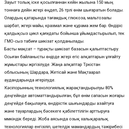
Зауыт толық іске қосылғаннан кейін жылына 150 мың
тоннаға дейін жүгері өңдеп, 26 түрлі өнім шығаратын болады.
Олардың қатарында тағамдық глюкоза, мальтозалы
шәрбат, жүгері майы, крахмал және құрама жем бар. Өндіріс
қалдықсыз цикл қағидаты бойынша ұйымдастырылып, тек
ГМО-сыз табиғи шикізат қолданылады.
Басты мақсат – тұрақты шикізат базасын қалыптастыру.
Осыған байланысты өңірде жүгері егіс алқаптарын ұлғайту
жұмыстары жүргізілуде. Жаңа алқаптар Түркістан
облысының Шардара, Жетісай және Мақтаарал
аудандарында игерілуде.
Кәсіпорынның технологиялық жарақтандырылуы 80%
деңгейінде автоматтандырылған, бұл өнім сапасын жоғары
деңгейде бақылауға, өндірістік шығындарды азайтуға
және тауарлардың бәсекеге қабілеттілігін арттыруға
мүмкіндік береді. Жоба аясында озық халықаралық
технологиялар енгізіліп, шетелдік мамандардың тәжірибесі