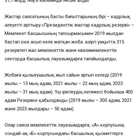
31,7 млрд теңге көлемінде несие алды.
Жастар саясатының басты бағыттарының бірі – кадрлық
әлеуетті арттыру.«Президенттік жастар кадрлық резерві» –
Мемлекет басшысының тапсырмасымен 2019 жылдан
бастап іске асып келе жатқан жоба. Қазіргі уақытта 315
резервтегі жас мемлекеттік және квазимемлекеттік
секторда басшылық лауазымдарға тағайындалды.
Жобаға қызығушылық жыл сайын артып келеді (2019
жылы – 13 мың адам, 2021 жылы – 22 мың адам, 2023
жылы – 31 мың адам). Үш іріктеудің нәтижесі бойынша 400
адам Резервке қабылданды (2019 жылы – 300 адам, 2021
және 2023 жылдары – 50 адам).
Олар саяси мемлекеттік лауазымдарға, «А» корпусына,
сондай-ақ «Б» корпусындағы басшылық қызметтерге