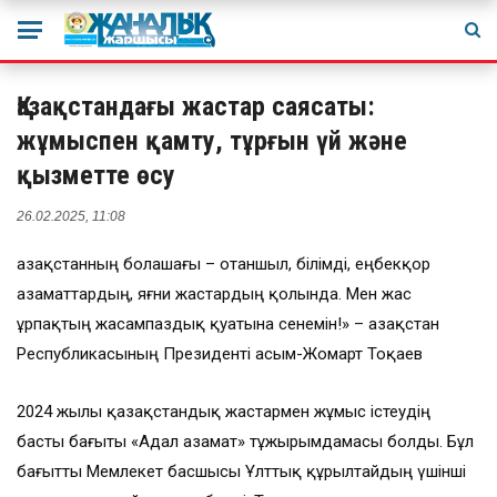
Қазақстандағы жастар саясаты:
жұмыспен қамту, тұрғын үй және
қызметте өсу
26.02.2025, 11:08
Қазақстанның болашағы – отаншыл, білімді, еңбекқор
азаматтардың, яғни жастардың қолында. Мен жас
ұрпақтың жасампаздық қуатына сенемін!» – Қазақстан
Республикасының Президенті Қасым-Жомарт Тоқаев
2024 жылы қазақстандық жастармен жұмыс істеудің
басты бағыты «Адал азамат» тұжырымдамасы болды. Бұл
бағытты Мемлекет басшысы Ұлттық құрылтайдың үшінші