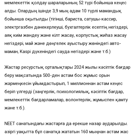
мемлекеттік қолдау шараларының 52 түрі бойынша кеңес
алды. Олардың ішінде 3,9 мың адам 10 түрлі мамандық
бойынша оқытылды (тігінші, бариста, сатушы-кассир,
электргазбен дәнекерлеуші, бухгалтерлік есептің негіздері,
аяқ киім жөндеу және кілт жасау, корпустық жиһаз жасау
негіздері, май және дөңгелек ауыстыру жөніндегі авто-
маман, Kaspi дүкеніндегі сауда негіздері және т.б.)
Жастар ресурстық орталықтары 2024 жылы кәсіптік бағдар
беру мақсатында 500-ден астам бос жұмыс орын
жәрмеңкесін ұйымдастырып, 1 миллионнан астам кеңес
беріп үлгерді (заңгерлік, психологиялық, кәсіптік бағдар,
мемлекеттік бағдарламалар, волонтерлік, жұмыспен қамту
және т.б.).
NEET санатындағы жастарға да ерекше назар аударылды.
Қазіргі уақытта бұл санатқа жататын 160 мыңнан астам жас