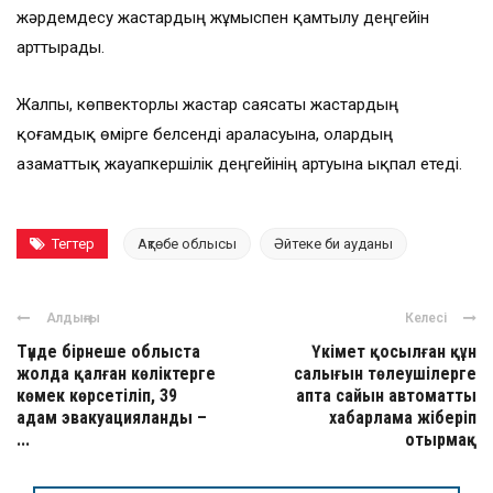
жәрдемдесу жастардың жұмыспен қамтылу деңгейін
арттырады.
Жалпы, көпвекторлы жастар саясаты жастардың
қоғамдық өмірге белсенді араласуына, олардың
азаматтық жауапкершілік деңгейінің артуына ықпал етеді.
Тегтер
Ақтөбе облысы
Әйтеке би ауданы
Алдыңғы
Келесі
Түнде бірнеше облыста
Үкімет қосылған құн
жолда қалған көліктерге
салығын төлеушілерге
көмек көрсетіліп, 39
апта сайын автоматты
адам эвакуацияланды –
хабарлама жіберіп
...
отырмақ