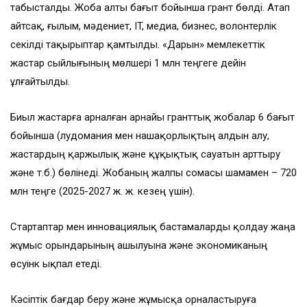
табысталды. Жоба алты бағыт бойынша грант бөлді. Атап
айтсақ, ғылым, мәдениет, IT, медиа, бизнес, волонтерлік
секілді тақырыптар қамтылды. «Дарын» мемлекеттік
жастар сыйлығының мөлшері 1 млн теңгеге дейін
ұлғайтылды.
Биыл жастарға арналған арнайы гранттық жобалар 6 бағыт
бойынша (лудомания мен нашақорлықтың алдын алу,
жастардың қаржылық және құқықтық сауатын арттыру
және т.б.) бөлінеді. Жобаның жалпы сомасы шамамен – 720
млн теңге (2025-2027 ж. ж. кезең үшін).
Стартаптар мен инновациялық бастамаларды қолдау жаңа
жұмыс орындарының ашылуына және экономиканың
өсуінк ықпал етеді.
Кәсіптік бағдар беру және жұмысқа орналастыруға