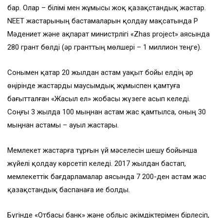
бар. Олар – білімі мен жұмысы жоқ қазақстандық жастар.
NEET жастарының бастамаларын қолдау мақсатында ҚР
Мәдениет және ақпарат министрлігі «Zhas project» аясында
280 грант бөлді (әр гранттың мөлшері – 1 миллион теңге).
Сонымен қатар 20 жылдан астам уақыт бойы елдің әр
өңірінде жастарды маусымдық жұмыспен қамтуға
бағытталған «Жасыл ел» жобасы жүзеге асып келеді.
Соңғы 3 жылда 100 мыңнан астам жас қамтылса, оның 30
мыңнан астамы – ауыл жастары.
Мемлекет жастарға тұрғын үй мәселесін шешу бойынша
жүйелі қолдау көрсетіп келеді. 2017 жылдан бастап,
мемлекеттік бағдарламалар аясында 7 200-ден астам жас
қазақстандық баспанаға ие болды.
Бүгінде «Отбасы банк» және облыс әкімдіктерімен бірлесіп,