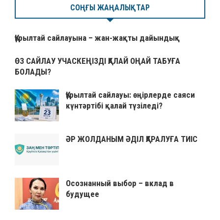
СОҢҒЫ ЖАҢАЛЫҚТАР
Құрылтай сайлауына – жан-жақты дайындық
ӨЗ САЙЛАУ УЧАСКЕҢІЗДІ ҚАЛАЙ ОҢАЙ ТАБУҒА
БОЛАДЫ?
Құрылтай сайлауы: өңірлерде саяси
күнтәртібі қалай түзіледі?
ӘР ЖОЛДАНЫМ ӘДІЛ ҚАРАЛУҒА ТИІС
Осознанный выбор – вклад в
будущее