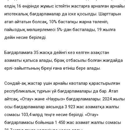
елдің 16 өңірінде жұмыс істейтін жастарға арналған арнайы
ипотекалық бағдарламалар да іске қосылды. Шарттарын
атап айтатын болсақ, 10% бастапқы жарна төленіп,
пайыздық мөлшерлемесі 5%-дан басталады, 19 жылға
дейін несие беріледі.
Бағдарламаға 35 жасқа дейінгі кез келген Қазақстан
азаматы қатыса алады, бірақ отбасылы болған жағдайда
ерлі-зайыптының біреуі ғана өтініш бере алады.
Сондай-ақ жастар үшін арнайы квоталар қарастырылған
республикалық тұрғын үй бағдарламалары да бар. Атап
айтсақ, «Отау» және «Наурыз» бағдарламалары. 2024 жылы
осы бағдарламалар аясында 3 923 жас азаматқа жалпы
сомасы 103,4 млрд теңге несие берілді. «Отау»
бағдарламасы бойынша 1 450 жас азамат жалпы сомасы