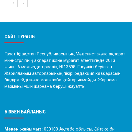
САЙТ ТУРАЛЫ
Газет Қазақстан Республикасының Мәдениет және ақпарат
министрлігінің ақпарат және мұрағат агенттігінде 2013
жылы 6 мамырда тіркеліп, №13598-Г куәлігі берілген.
Жарияланым авторларының пікірі редакция көзқарасын
білдірмейді және қолжазба қайтарылмайды. Жарнама
мазмұны үшін жарнама беруші жауапты.
БІЗБЕН БАЙЛАНЫС
Мекен-жайымыз:
030100 Ақтөбе облысы, Әйтеке би