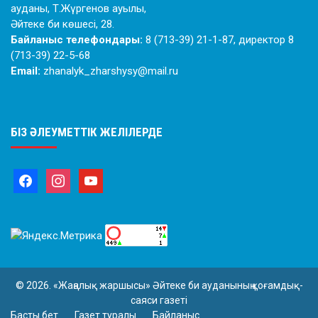
ауданы, Т.Жүргенов ауылы,
Әйтеке би көшесі, 28.
Байланыс телефондары:
8 (713-39) 21-1-87, директор 8
(713-39) 22-5-68
Email:
zhanalyk_zharshysy@mail.ru
БІЗ ӘЛЕУМЕТТІК ЖЕЛІЛЕРДЕ
© 2026. «Жаңалық жаршысы» Әйтеке би ауданының қоғамдық-
саяси газеті
Басты бет
Газет туралы
Байланыс