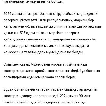
тағайындалу мүмкіндігіне ие болды.
2024 жылы алғаш рет барлық өңірде аймақтық кадрлық
резервке іріктеу өтті. Оған республикалық маңызы бар
қалалар мен облыстардың жергілікті атқарушы органдары
қатысты. 505 адам екі жыл мерзімге резервке
қабылданып, мемлекеттік органдардың келісімімен «Б»
корпусындағы әкімшілік мемлекеттік лауазымдарға
конкурссыз тағайындалу мүмкіндігіне ие болды.
Сонымен қатар, Мәжіліс пен мәслихат сайлауында
жастарға арналған арнайы квоталар енгізілді, бұл бастама
органдардың жұмысына жаңа серпін берді.
Бұдан бөлек мемлекет гранттар мен сыйақылар арқылы
жастарға қолдау көрсетіп келеді. 2024 жылы 90 млн.
теңгеге «Тәуелсіздік ұрпақтары» гранты 30 жасқа