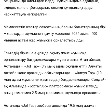
отырысында айқындап берді. Тұжырымдама адалдық,
әділдік және еңбекқорлық секілді құндылықтарды
насихаттауға негізделген.
Мемлекеттік жастар саясатының басым бағыттарының бірі
– жастарды жұмыспен қамту мәселесі. 2024 жылы 400
мыңнан астам жас жұмысқа орналастырылды.
Еліміздің бірнеше өңірінде оқыту және жұмысқа
орналастыру бағдарламалары жүзеге асты. Атап айтсақ,
Астанада – «Jol Tap» (3,9 мың адам оқудан өтті), Алматы,
Ақтөбе және Қарағанды облыстарында – «Jumys Tap» (10
мың адам жұмыспен қамтылды) бағдарламалары. Сондай-
ақ Алматыда «Jobfair365» платформасы жұмыс істейді,
оның көмегімен 2,5 мың жас маман жұмысқа орналасты.
Астанада «Jol Tap» жобасы аясында 19,5 мың азамат