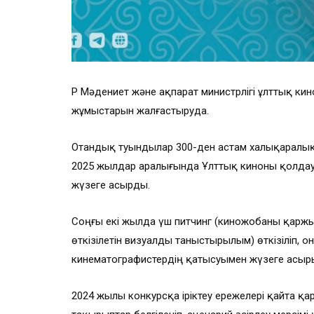
ҚР Мәдениет және ақпарат министрлігі ұлттық ки
жұмыстарын жалғастыруда.
Отандық туындылар 300-ден астам халықаралық 
2025 жылдар аралығында Ұлттық киноны қолдау
жүзеге асырды.
Соңғы екі жылда үш питчинг (киножобаны қаржы
өткізілетін визуалды таныстырылым) өткізіліп, 
кинематографистердің қатысуымен жүзеге асыр
2024 жылы конкурсқа іріктеу ережелері қайта қа