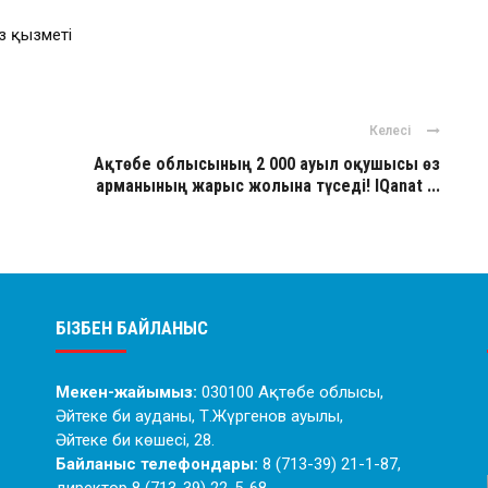
з қызметі
Келесі
Ақтөбе облысының 2 000 ауыл оқушысы өз
арманының жарыс жолына түседі! IQanat ...
БІЗБЕН БАЙЛАНЫС
Мекен-жайымыз:
030100 Ақтөбе облысы,
Әйтеке би ауданы, Т.Жүргенов ауылы,
Әйтеке би көшесі, 28.
Байланыс телефондары:
8 (713-39) 21-1-87,