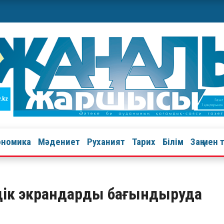
ономика
Мәдениет
Руханият
Тарих
Білім
Заң мен 
дік экрандарды бағындыруда