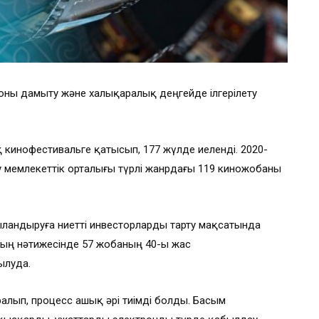
ноны дамыту және халықаралық деңгейде ілгерілету
кинофестивальге қатысып, 177 жүлде иеленді. 2020-
 мемлекеттік орталығы түрлі жанрдағы 119 киножобаны
ландыруға ниетті инвесторларды тарту мақсатында
оның нәтижесінде 57 жобаның 40-ы жас
ылуда.
ралып, процесс ашық әрі тиімді болды. Басым