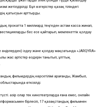
мі қысқарды. Құжаттарды электронды түрде қабылдау
змі жетілдірілді. Бұл өзгерістер қазақ тіліндегі
рдің қатысуын арттырды.
ндық прокатта 1 миллиард теңгеден астам касса жинап,
нвестицияларды бес есе қайтарып, мемлекеттік қолдау
се өңірлерден) іздеу және қолдау мақсатында «JARQYRA»
ылы жас әртістер өздерін танытып, ұлттық
.
тандық фильмдердің көрсетілімі Қарағанды, Жамбыл,
 облыстарында өткізілді.
ті. Қазір олар тек кинотеатрларда ғана емес, онлайн
латформасымен бірлесіп, 17 қазақстандық фильмнен