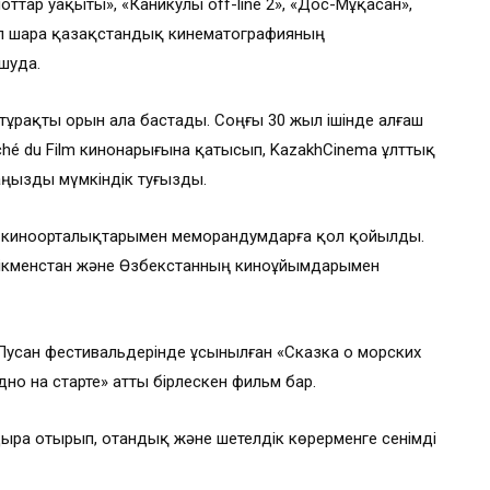
ттар уақыты», «Каникулы off-line 2», «Дос-Мұқасан»,
Бұл шара қазақстандық кинематографияның
шуда.
тұрақты орын ала бастады. Соңғы 30 жыл ішінде алғаш
rché du Film кинонарығына қатысып, KazakhCinema ұлттық
ңызды мүмкіндік туғызды.
қ киноорталықтарымен меморандумдарға қол қойылды.
Түрікменстан және Өзбекстанның киноұйымдарымен
усан фестивальдерінде ұсынылған «Сказка о морских
но на старте» атты бірлескен фильм бар.
дыра отырып, отандық және шетелдік көрерменге сенімді