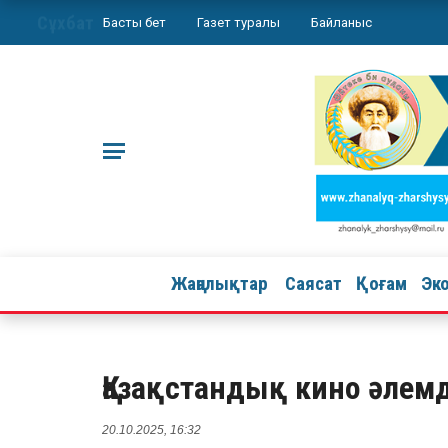
Сұхбат
Басты бет
Газет туралы
Байланыс
Жаңалықтар
Саясат
Қоғам
Эк
Қазақстандық кино әлем
20.10.2025, 16:32