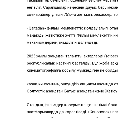
тақырыптар белгіленіп, сценарий әзірлеу мерзі
енгізіліп, Сарапшылар кеңесінің дауыс беру механи
сценарийлер үлесін 75%-ға жеткізіп, режиссерле
«Qaitadan» фильмі мемлекеттік қолдау алып, ота
маңызды жетістікке жетті. Фильм мемлекеттік и
механизмдерінің тиімділігін дәлелдеді.
2025 жылы жаңадан талантты актерлерді (әсіре
республикалық кастингі басталды. Бұл жоба арқ
кинематографияға қосылу мүмкіндігіне ие болды
«Қазақ киносының онкүндігі» акциясы аясында о
Солтүстік Қазақстан, Батыс Қазақстан және Жетісу
Отандық фильмдер көрерменге қолжетімді бола түс
платформаларда да көрсетіледі. «Кинопоиск» п