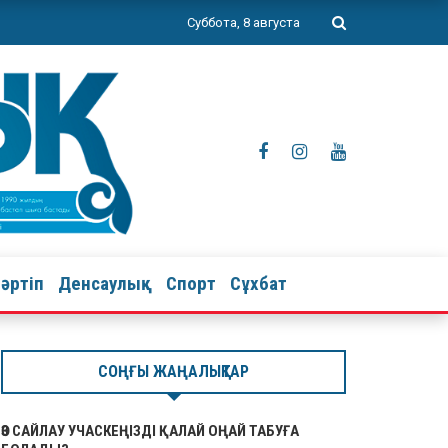
Суббота, 8 августа
тәртіп
Денсаулық
Спорт
Сұхбат
СОҢҒЫ ЖАҢАЛЫҚТАР
ӨЗ САЙЛАУ УЧАСКЕҢІЗДІ ҚАЛАЙ ОҢАЙ ТАБУҒА