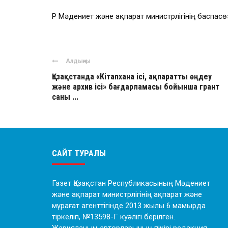
ҚР Мәдениет және ақпарат министрлігінің баспасө
Алдыңғы
Қазақстанда «Кітапхана ісі, ақпаратты өңдеу
және архив ісі» бағдарламасы бойынша грант
саны ...
САЙТ ТУРАЛЫ
Газет Қазақстан Республикасының Мәдениет
және ақпарат министрлігінің ақпарат және
мұрағат агенттігінде 2013 жылы 6 мамырда
тіркеліп, №13598-Г куәлігі берілген.