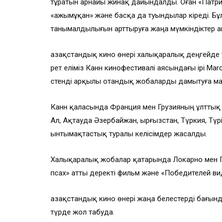
тұратын арнайы жинақ дайындалды. Оған «Патрио
«Қажымұқан» және басқа да туындылар кіреді. 
танымалдылығын арттыруға жаңа мүмкіндіктер а
Қазақстандық кино өнері халықаралық деңгейде 
рет еліміз Канн кинофестивалі аясындағы ірі Ma
стенді арқылы отандық жобаларды дамытуға ма
Канн қаласында Франция мен Грузияның ұлтты
Ал, Ақтауда Әзербайжан, Қырғызстан, Түркия, 
ынтымақтастық туралы келісімдер жасалды.
Халықаралық жобалар қатарында Локарно мен П
псах» атты деректі фильм және «Победителей вид
Қазақстандық кино өнері жаңа белестерді бағын
түрде жол табуда.