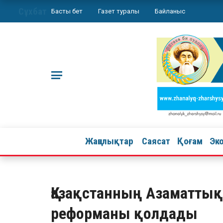
Сұхбат
Басты бет
Газет туралы
Байланыс
Жаңалықтар
Саясат
Қоғам
Эк
Қазақстанның Азаматты
реформаны қолдады