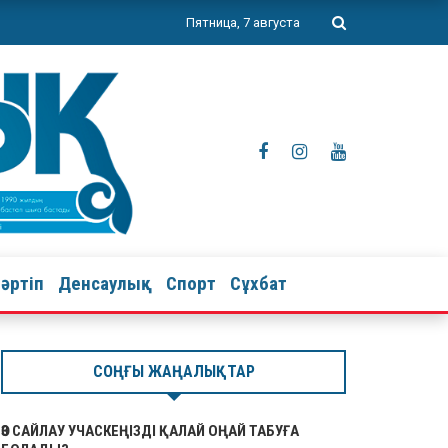
Пятница, 7 августа
тәртіп
Денсаулық
Спорт
Сұхбат
СОҢҒЫ ЖАҢАЛЫҚТАР
ӨЗ САЙЛАУ УЧАСКЕҢІЗДІ ҚАЛАЙ ОҢАЙ ТАБУҒА