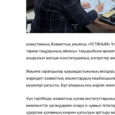
Қазақстанның Азаматтық альянсы «ҰСТАНЫМ» Ұлт
тарихи таңдауының айнасы» тақырыбына арналға
асырылып жатқан конституциялық өзгерістер аяс
Жиынға сарапшылар қауымдастығының өкілдері, ү
өңіріндегі азаматтық альянстардың көшбасшыла
мүшелері қатысты. Бұл алаңның кең өңірлік және 
Күн тәртібінде азаматтық қоғам институттарыны
мемлекеттік органдармен өзара іс-қимыл тетікте
үдерісіне қоғамның кеңінен қатысуын арттыру м