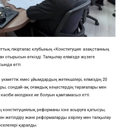
тық пікірталас клубының «Конституция: Қазақстанның
н отырысын өткізді. Талқылау елімізде жүзеге
ында өтті.
кіметтік емес ұйымдардың жетекшілері, еліміздің 20
ры, сондай-ақ Қоғамдық кеңестердің төрағалары мен
кәсіби өкілдікке ие болуын қамтамасыз етті.
ң конституциялық реформаны іске асыруға қатысуы,
рін жетілдіру және реформаларды әзірлеу мен талқылау
әселелері қаралды.