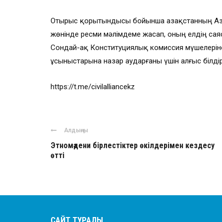
Отырыс қорытындысы бойынша Қазақстанның Аз
жөнінде ресми мәлімдеме жасап, оның елдің саяс
Сондай-ақ Конституциялық комиссия мүшелерін
ұсыныстарына назар аударғаны үшін алғыс білдір
https://t.me/civilalliancekz
Алдыңғы
Этномәдени бірлестіктер өкілдерімен кездесу
өтті
САЙТ ТУРАЛЫ