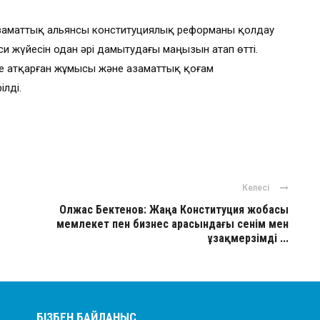
аматтық альянсы конституциялық реформаны қолдау
и жүйесін одан әрі дамытудағы маңызын атап өтті.
е атқарған жұмысы және азаматтық қоғам
ілді.
Келесі
Олжас Бектенов: Жаңа Конституция жобасы
мемлекет пен бизнес арасындағы сенім мен
ұзақмерзімді ...
БІЗБЕН БАЙЛАНЫС