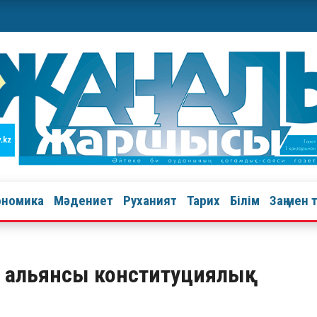
ономика
Мәдениет
Руханият
Тарих
Білім
Заң мен 
қ альянсы конституциялық