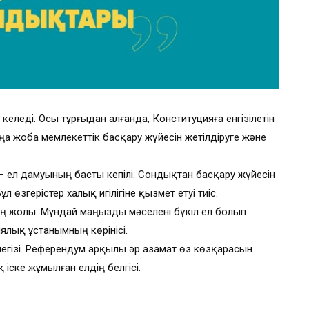
 келеді. Осы тұрғыдан алғанда, Конституцияға енгізілетін
аңа жоба мемлекеттік басқару жүйесін жетілдіруге және
 – ел дамуының басты кепілі. Сондықтан басқару жүйесін
өзгерістер халық игілігіне қызмет етуі тиіс.
дің жолы. Мұндай маңызды мәселені бүкіл ел болып
ялық ұстанымның көрінісі.
негізі. Референдум арқылы әр азамат өз көзқарасын
 іске жұмылған елдің белгісі.