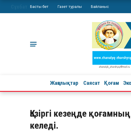
Сұхбат
Басты бет
Газет туралы
Байланыс
Жаңалықтар
Саясат
Қоғам
Эк
Қазіргі кезеңде қоғамның
келеді.