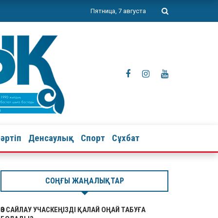
Пятница, 7 августа
тәртіп
Денсаулық
Спорт
Сұхбат
СОҢҒЫ ЖАҢАЛЫҚТАР
ӨЗ САЙЛАУ УЧАСКЕҢІЗДІ ҚАЛАЙ ОҢАЙ ТАБУҒА