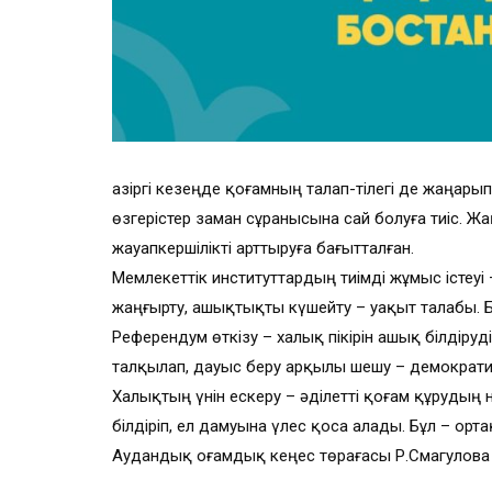
Қазіргі кезеңде қоғамның талап-тілегі де жаңарып
өзгерістер заман сұранысына сай болуға тиіс. Ж
жауапкершілікті арттыруға бағытталған.
Мемлекеттік институттардың тиімді жұмыс істеуі
жаңғырту, ашықтықты күшейту – уақыт талабы. Бұл 
Референдум өткізу – халық пікірін ашық білдіру
талқылап, дауыс беру арқылы шешу – демократи
Халықтың үнін ескеру – әділетті қоғам құрудың 
білдіріп, ел дамуына үлес қоса алады. Бұл – ортақ
Аудандық Қоғамдық кеңес төрағасы Р.Смагулова