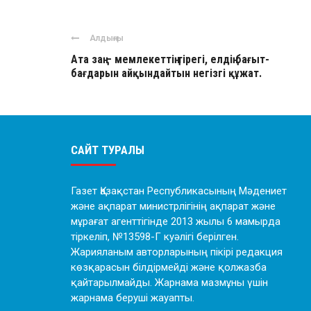
Алдыңғы
Ата заң – мемлекеттің тірегі, елдің бағыт-
бағдарын айқындайтын негізгі құжат.
САЙТ ТУРАЛЫ
Газет Қазақстан Республикасының Мәдениет
және ақпарат министрлігінің ақпарат және
мұрағат агенттігінде 2013 жылы 6 мамырда
тіркеліп, №13598-Г куәлігі берілген.
Жарияланым авторларының пікірі редакция
көзқарасын білдірмейді және қолжазба
қайтарылмайды. Жарнама мазмұны үшін
жарнама беруші жауапты.