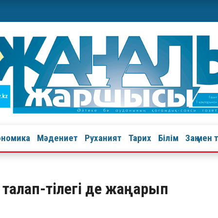
ономика
Мәдениет
Руханият
Тарих
Білім
Заң мен 
 талап-тілегі де жаңарып