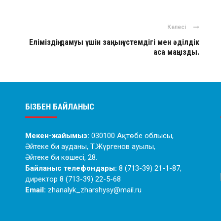
Келесі
Еліміздің дамуы үшін заңның үстемдігі мен әділдік
аса маңызды.
БІЗБЕН БАЙЛАНЫС
Мекен-жайымыз:
030100 Ақтөбе облысы,
Әйтеке би ауданы, Т.Жүргенов ауылы,
Әйтеке би көшесі, 28.
Байланыс телефондары:
8 (713-39) 21-1-87,
директор 8 (713-39) 22-5-68
Email:
zhanalyk_zharshysy@mail.ru