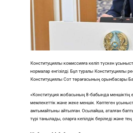
Конституциялық комиссияға келіп түскен ұсыныст
нормалар енгізілді. Бұл туралы Конституциялық
Конституциялық Сот төрағасының орынбасары Ба
«Конституция жобасының 8-бабында меншіктің ек
мемлекеттік және жеке меншік. Көптеген ұсыныс
қамтымайтыны айтылған. Осылайша, аталған бапт
түрі танылады, оларға кепілдік беріледі және тең