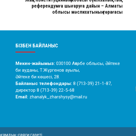
ы
референдумға шығаруға дайын – Алматы
облысы мәслихатының төрағасы
БІЗБЕН БАЙЛАНЫС
Мекен-жайымыз:
030100 Ақтөбе облысы, Әйтеке
би ауданы, Т.Жүргенов ауылы,
Әйтеке би көшесі, 28.
Байланыс телефондары:
8 (713-39) 21-1-87,
директор 8 (713-39) 22-5-68
Email:
zhanalyk_zharshysy@mail.ru
оғамдық-саяси газеті