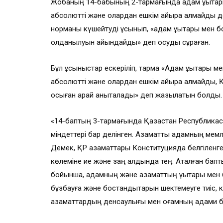
Жобаның 14-бабының 2-тармағында адам құқықтар
абсолютті және олардан ешкiм айыра алмайды де
норманы күшейтуді ұсынып, «адам құқықтары мен
қолданылуын айқындайды» деп қосуды сұраған.
Бұл ұсыныстар ескеріліп, тармақ «Адам құқықтары 
абсолютті және олардан ешкiм айыра алмайды, Қ
осыған қарай анықталады» деп жазылатын болды.
«14-баптың 3-тармағында Қазақстан Республикас
мiндеттері бар делінген. Азаматтық адамның мемле
Демек, ҚР азаматтары Конституцияда белгіленген 
көлеміне ие және заң алдында тең. Аталған бапт
бойынша, адамның және азаматтың құқықтары мен б
бұзбауға және бостандықтарын шектемеуге тиiс, ко
азаматтардың денсаулығы мен қоғамның адами бол