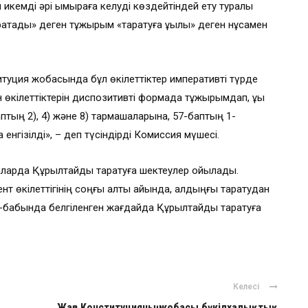
 икемді әрі ымыраға келуді көздейтіндей ету туралы
атады» деген тұжырым «таратуға құқылы» деген нұсқамен
итуция жобасында бұл өкілеттіктер императивті түрде
н өкілеттіктерін диспозитивті формада тұжырымдап, құқық
аптың 2), 4) және 8) тармақшаларына, 57-баптың 1-
енгізілді», – деп түсіндірді Комиссия мүшесі.
маларда Құрылтайды таратуға шектеулер қойылады.
нт өкілеттігінің соңғы алты айында, алдыңғы таратудан
51-бабында белгіленген жағдайда Құрылтайды таратуға
Келесі
Жаңа Конституцияның жобасы бүкілхалықтық