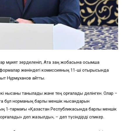
ар мұқият зерделеніп, Ата заң жобасына қосымша
 реформалар жөніндегі комиссияның 11-ші отырысында
қыт Нұрмұханов айтты.
і нысаны танылады және тең қорғалады делінген. Олар –
та бұл норманың барлық меншік нысандарын
ың 1-тармағы «Қазақстан Республикасында барлық меншік
 қорғалады» деп жазылды», – деп түсіндірді спикер.