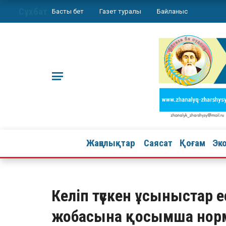
Сұхбат
Басты бет
Газет туралы
Байланыс
Жаңалықтар
Саясат
Қоғам
Эк
Келіп түскен ұсыныстар 
жобасына қосымша норма