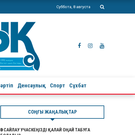
Суббота, 8 августа
тәртіп
Денсаулық
Спорт
Сұхбат
СОҢҒЫ ЖАҢАЛЫҚТАР
ӨЗ САЙЛАУ УЧАСКЕҢІЗДІ ҚАЛАЙ ОҢАЙ ТАБУҒА