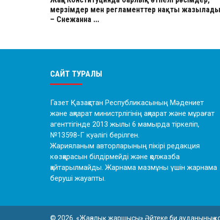
мерзімдер мен регламенттер нақты жазылад
– Снежанна ...
САЙТ ТУРАЛЫ
Газет Қазақстан Республикасының Мәдениет
және ақпарат министрлігінің ақпарат және мұрағат
агенттігінде 2013 жылы 6 мамырда тіркеліп,
№13598-Г куәлігі берілген.
Жарияланым авторларының пікірі редакция
көзқарасын білдірмейді және қолжазба
қайтарылмайды. Жарнама мазмұны үшін жарнама
беруші жауапты.
© 2026. «Жаңалық жаршысы» Әйтеке би ауданының қ