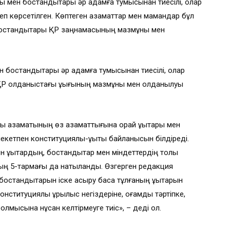
ы мен бостандықтары әр адамға тумысынан тиесілі, олар
п көрсетілген. Көптеген азаматтар мен мамандар бұл
 бостандықтары ҚР заңнамасының мазмұны мен
мен бостандықтары әр адамға тумысынан тиесілі, олар
Р қолданыстағы құқығының мазмұны мен қолданылуы
ы азаматының өз азаматтығына орай құқықтары мен
кетпен конституциялық-құқықтық байланысын білдіреді.
құқықтардың, бостандықтар мен міндеттердің толық
ың 5-тармағы да нақтыланды. Өзгерген редакция
остандықтарын іске асыру басқа тұлғаның құқықтарын
нституциялық құрылыс негіздеріне, қоғамдық тәртіпке,
мысына нұқсан келтiрмеуге тиiс», – деді ол.