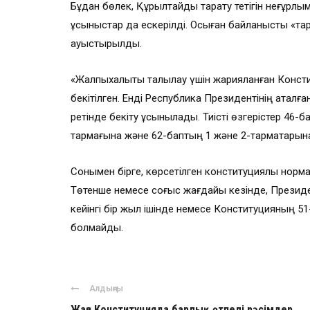
Бұдан бөлек, Құрылтайды тарату тетігін неғұрлым
ұсыныстар да ескерілді. Осыған байланысты «тар
ауыстырылды.
«Жалпыхалықтық талқылау үшін жарияланған Конст
бекітілген. Енді Республика Президентінің аталға
ретінде бекіту ұсынылады. Тиісті өзгерістер 46-б
тармағына және 62-баптың 1 және 2-тармақтарына 
Сонымен бірге, көрсетілген конституциялық нор
Төтенше немесе соғыс жағдайы кезінде, Президе
кейінгі бір жыл ішінде немесе Конституцияның 
болмайды.
Алдыңғы
Жаңа Конституцияда барлық өтпелі рәсімдер,