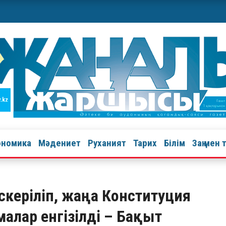
ономика
Мәдениет
Руханият
Тарих
Білім
Заң мен 
ескеріліп, жаңа Конституция
лар енгізілді – Бақыт