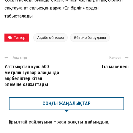
сақтауға ат салысқандарға «Ел бірлігі» ордені
табысталады.
Тегтер
Ақтөбе облысы
Әйтеке би ауданы
Алдыңғы
Келесі
Ұлттық кітап күні: 500
Тіл мәселесі
метрлік гүлзар алаңында
ақтөбеліктер кітап
әлеміне саяхаттады
СОҢҒЫ ЖАҢАЛЫҚТАР
Құрылтай сайлауына – жан-жақты дайындық