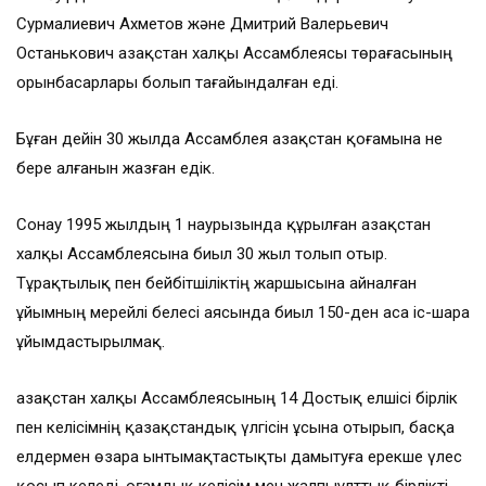
Сурмалиевич Ахметов және Дмитрий Валерьевич
Останькович Қазақстан халқы Ассамблеясы төрағасының
орынбасарлары болып тағайындалған еді.
Бұған дейін 30 жылда Ассамблея Қазақстан қоғамына не
бере алғанын жазған едік.
Сонау 1995 жылдың 1 наурызында құрылған Қазақстан
халқы Ассамблеясына биыл 30 жыл толып отыр.
Тұрақтылық пен бейбітшіліктің жаршысына айналған
ұйымның мерейлі белесі аясында биыл 150-ден аса іс-шара
ұйымдастырылмақ.
Қазақстан халқы Ассамблеясының 14 Достық елшісі бірлік
пен келісімнің қазақстандық үлгісін ұсына отырып, басқа
елдермен өзара ынтымақтастықты дамытуға ерекше үлес
қосып келеді. Қоғамдық келісім мен жалпыұлттық бірлікті