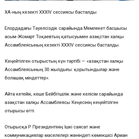
ҚХА-ның кезекті ХХХІV сессиясы басталды
Елордадағы Тәуелсіздік сарайында Мемлекет басшысы
Қасым-Жомарт Тоқаевтың қатысуымен Қазақстан халқы
Ассамблеясының кезекті ХХХІV сессиясы басталды.
Кеңейтілген отырыстың күн тәртібі — «Қазақстан халқы
Ассамблеясының 30 жылдығы: қорытындылар және
болашақ міндеттер».
Айта кетейік, кеше Бейбітшілік және келісім сарайында
Қазақстан халқы Ассамблеясы Кеңесінің кеңейтілген
отырысы өтті.
Отырысқа ҚР Президентінің Ішкі саясат және
коммуникациялар мәселелері жөніндегі көмекшісі Арман