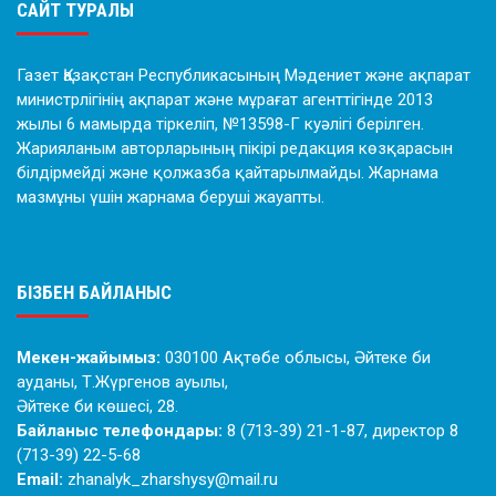
САЙТ ТУРАЛЫ
Газет Қазақстан Республикасының Мәдениет және ақпарат
министрлігінің ақпарат және мұрағат агенттігінде 2013
жылы 6 мамырда тіркеліп, №13598-Г куәлігі берілген.
Жарияланым авторларының пікірі редакция көзқарасын
білдірмейді және қолжазба қайтарылмайды. Жарнама
мазмұны үшін жарнама беруші жауапты.
БІЗБЕН БАЙЛАНЫС
Мекен-жайымыз:
030100 Ақтөбе облысы, Әйтеке би
ауданы, Т.Жүргенов ауылы,
Әйтеке би көшесі, 28.
Байланыс телефондары:
8 (713-39) 21-1-87, директор 8
(713-39) 22-5-68
Email:
zhanalyk_zharshysy@mail.ru