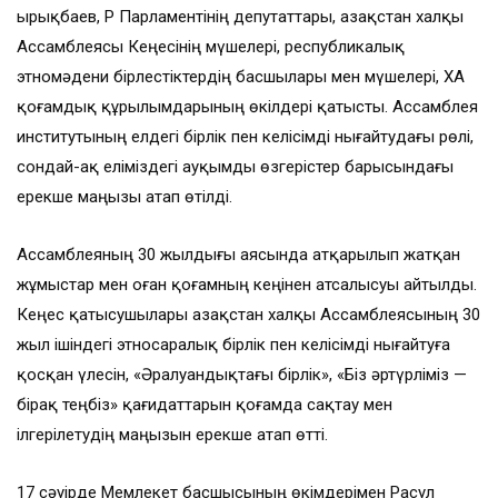
Қырықбаев, ҚР Парламентінің депутаттары, Қазақстан халқы
Ассамблеясы Кеңесінің мүшелері, республикалық
этномәдени бірлестіктердің басшылары мен мүшелері, ҚХА
қоғамдық құрылымдарының өкілдері қатысты. Ассамблея
институтының елдегі бірлік пен келісімді нығайтудағы рөлі,
сондай-ақ еліміздегі ауқымды өзгерістер барысындағы
ерекше маңызы атап өтілді.
Ассамблеяның 30 жылдығы аясында атқарылып жатқан
жұмыстар мен оған қоғамның кеңінен атсалысуы айтылды.
Кеңес қатысушылары Қазақстан халқы Ассамблеясының 30
жыл ішіндегі этносаралық бірлік пен келісімді нығайтуға
қосқан үлесін, «Әралуандықтағы бірлік», «Біз әртүрліміз —
бірақ теңбіз» қағидаттарын қоғамда сақтау мен
ілгерілетудің маңызын ерекше атап өтті.
17 сәуірде Мемлекет басшысының өкімдерімен Расул