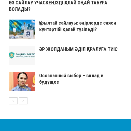
ӨЗ САЙЛАУ УЧАСКЕҢІЗДІ ҚАЛАЙ ОҢАЙ ТАБУҒА
БОЛАДЫ?
Құрылтай сайлауы: өңірлерде саяси
күнтәртібі қалай түзіледі?
ӘР ЖОЛДАНЫМ ӘДІЛ ҚАРАЛУҒА ТИІС
Осознанный выбор – вклад в
будущее