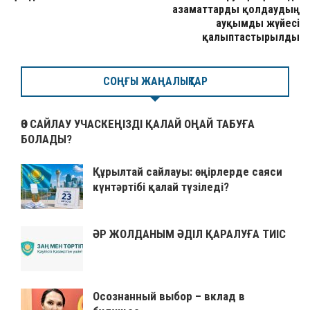
азаматтарды қолдаудың
ауқымды жүйесі
қалыптастырылды
СОҢҒЫ ЖАҢАЛЫҚТАР
ӨЗ САЙЛАУ УЧАСКЕҢІЗДІ ҚАЛАЙ ОҢАЙ ТАБУҒА
БОЛАДЫ?
Құрылтай сайлауы: өңірлерде саяси
күнтәртібі қалай түзіледі?
ӘР ЖОЛДАНЫМ ӘДІЛ ҚАРАЛУҒА ТИІС
Осознанный выбор – вклад в