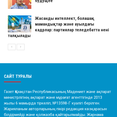
будущее
Жасанды интеллект, болашақ
мамандықтар және ауылдағы
кадрлар: партиялар теледебатта нені
талқылады
САЙТ ТУРАЛЫ
Газет Қазақстан Республикасының Мәдениет және ақпарат
министрлігінің ақпарат және мұрағат агенттігінде 2013
жылы 6 мамырда тіркеліп, №13598-Г куәлігі берілген.
Жарияланым авторларының пікірі редакция көзқарасын
білдірмейді және қолжазба қайтарылмайды. Жарнама