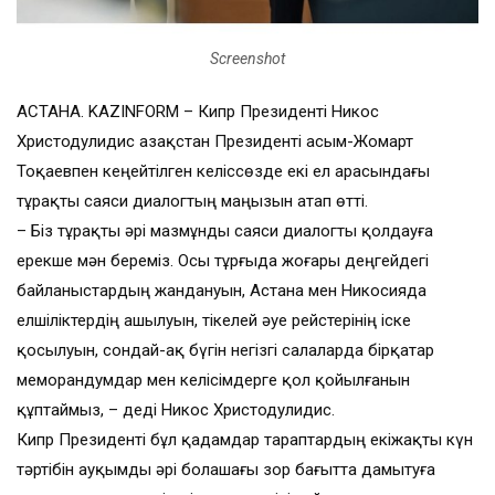
Screenshot
АСТАНА. KAZINFORM – Кипр Президенті Никос
Христодулидис Қазақстан Президенті Қасым-Жомарт
Тоқаевпен кеңейтілген келіссөзде екі ел арасындағы
тұрақты саяси диалогтың маңызын атап өтті.
– Біз тұрақты әрі мазмұнды саяси диалогты қолдауға
ерекше мән береміз. Осы тұрғыда жоғары деңгейдегі
байланыстардың жандануын, Астана мен Никосияда
елшіліктердің ашылуын, тікелей әуе рейстерінің іске
қосылуын, сондай-ақ бүгін негізгі салаларда бірқатар
меморандумдар мен келісімдерге қол қойылғанын
құптаймыз, – деді Никос Христодулидис.
Кипр Президенті бұл қадамдар тараптардың екіжақты күн
тәртібін ауқымды әрі болашағы зор бағытта дамытуға