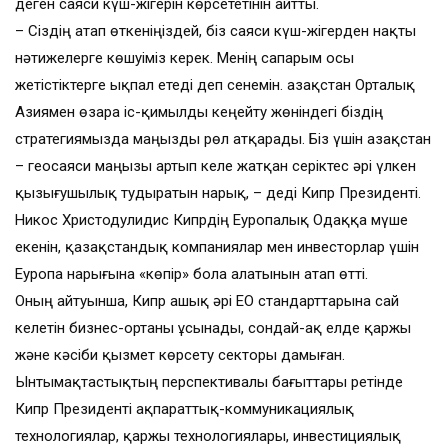
деген саяси күш-жігерін көрсететінін айтты.
– Сіздің атап өткеніңіздей, біз саяси күш-жігерден нақты
нәтижелерге көшуіміз керек. Менің сапарым осы
жетістіктерге ықпал етеді деп сенемін. Қазақстан Орталық
Азиямен өзара іс-қимылды кеңейту жөніндегі біздің
стратегиямызда маңызды рөл атқарады. Біз үшін Қазақстан
– геосаяси маңызы артып келе жатқан серіктес әрі үлкен
қызығушылық тудыратын нарық, – деді Кипр Президенті.
Никос Христодулидис Кипрдің Еуропалық Одаққа мүше
екенін, қазақстандық компаниялар мен инвесторлар үшін
Еуропа нарығына «көпір» бола алатынын атап өтті.
Оның айтуынша, Кипр ашық әрі ЕО стандарттарына сай
келетін бизнес-ортаны ұсынады, сондай-ақ елде қаржы
және кәсіби қызмет көрсету секторы дамыған.
Ынтымақтастықтың перспективалы бағыттары ретінде
Кипр Президенті ақпараттық-коммуникациялық
технологиялар, қаржы технологиялары, инвестициялық