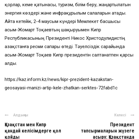
қорлар, кеме қатынасы, туризм, білім беру, жаңартылатын
энергия көздері және инфрақұрылым салаларын атады.
Айта кетейік, 2-4 маусым күндері Мемлекет басшысы
Қасым-Жомарт Тоқаевтың шақыруымен Кипр
Республикасының Президенті Никос Христодулидистің
Қазақстанға ресми сапары өтеді. Тәуелсіздік сарайында
Қасым-Жомарт Тоқаев Кипр президентін салтанатпен қарсы
алды.
https://kaz.inform.kz/news/kipr-prezident-kazakstan-
geosayasi-manizi-artip-kele-zhatkan-serktes-72fabd1c
Алдыңғы
Келесі
Қазақстан мен Кипр
Президент
қандай келісімдерге қол
тапсырмаларын жүзеге
қойды
асыру: Қазақстанда