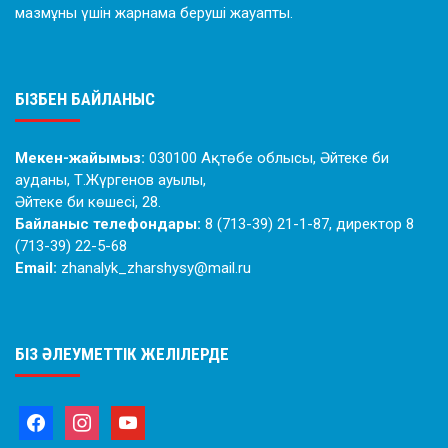
мазмұны үшін жарнама беруші жауапты.
БІЗБЕН БАЙЛАНЫС
Мекен-жайымыз:
030100 Ақтөбе облысы, Әйтеке би
ауданы, Т.Жүргенов ауылы,
Әйтеке би көшесі, 28.
Байланыс телефондары:
8 (713-39) 21-1-87, директор 8
(713-39) 22-5-68
Email:
zhanalyk_zharshysy@mail.ru
БІЗ ӘЛЕУМЕТТІК ЖЕЛІЛЕРДЕ