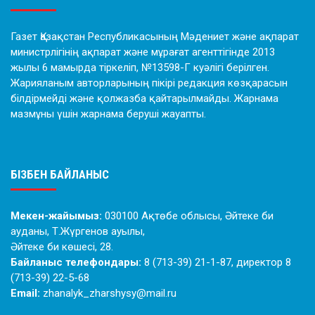
Газет Қазақстан Республикасының Мәдениет және ақпарат
министрлігінің ақпарат және мұрағат агенттігінде 2013
жылы 6 мамырда тіркеліп, №13598-Г куәлігі берілген.
Жарияланым авторларының пікірі редакция көзқарасын
білдірмейді және қолжазба қайтарылмайды. Жарнама
мазмұны үшін жарнама беруші жауапты.
БІЗБЕН БАЙЛАНЫС
Мекен-жайымыз:
030100 Ақтөбе облысы, Әйтеке би
ауданы, Т.Жүргенов ауылы,
Әйтеке би көшесі, 28.
Байланыс телефондары:
8 (713-39) 21-1-87, директор 8
(713-39) 22-5-68
Email:
zhanalyk_zharshysy@mail.ru