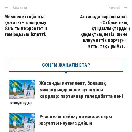
Алдыңғы
Келесі
Мемлекеттің басты
Астанада сарапшылар
құжаты – оның даму
«Отбасылық
бағытын көрсететін
құндылықтардың
темірқазық іспетті.
құқықтық негізі және
әлеуметтік қорғау» –
атты тақырыбы ...
СОҢҒЫ ЖАҢАЛЫҚТАР
Жасанды интеллект, болашақ
мамандықтар және ауылдағы
кадрлар: партиялар теледебатта нені
талқылады
Учаскелік сайлау комиссиялары
жауапты науқанға дайын.