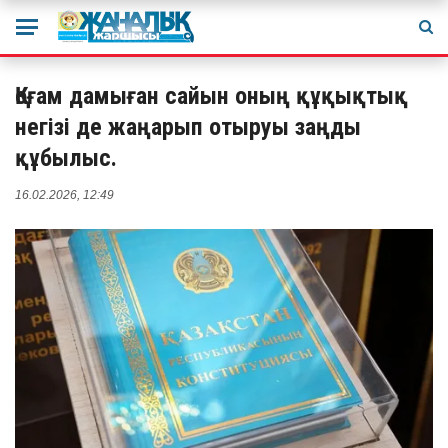
Қоғам дамыған сайын оның құқықтық
негізі де жаңарып отыруы заңды
құбылыс.
16.02.2026, 12:49