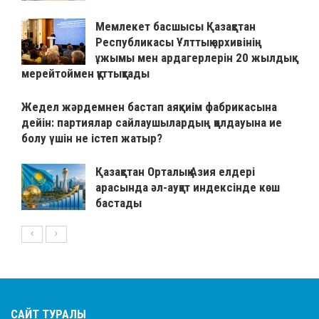
Мемлекет басшысы Қазақстан
Республикасы Ұлттық архивінің
ұжымы мен ардагерлерін 20 жылдық
мерейтоймен құттықтады
Жедел жәрдемнен бастап аяқкиім фабрикасына
дейін: партиялар сайлаушылардың қолдауына ие
болу үшін не істеп жатыр?
Қазақстан Орталық Азия елдері
арасында әл-ауқат индексінде көш
бастады
САЙТ ТУРАЛЫ