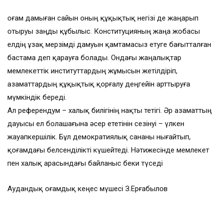
Қоғам дамыған сайын оның құқықтық негізі де жаңарып
отыруы заңды құбылыс. Конституцияның жаңа жобасы
елдің ұзақ мерзімді дамуын қамтамасыз етуге бағытталған
бастама деп қарауға болады. Ондағы жаңалықтар
мемлекеттік институттардың жұмысын жетілдіріп,
азаматтардың құқықтық қорғалу деңгейін арттыруға
мүмкіндік береді.
Ал референдум – халық билігінің нақты тетігі. Әр азаматтың
дауысы ел болашағына әсер ететінін сезінуі – үлкен
жауапкершілік. Бұл демократиялық сананы нығайтып,
қоғамдағы белсенділікті күшейтеді. Нәтижесінде мемлекет
пен халық арасындағы байланыс беки түседі
Аудандық Қоғамдық кеңес мүшесі З.Ерғабылов