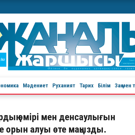
ономика
Мәдениет
Руханият
Тарих
Білім
Заң мен 
рдың өмірі мен денсаулығын
е орын алуы өте маңызды.