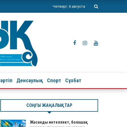
Четверг, 6 августа
тәртіп
Денсаулық
Спорт
Сұхбат
СОҢҒЫ ЖАҢАЛЫҚТАР
Жасанды интеллект, болашақ