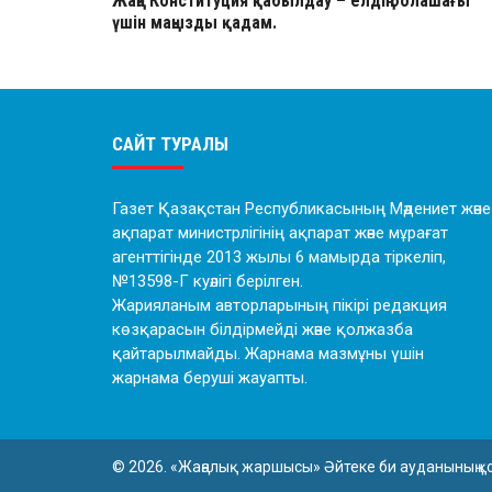
Жаңа Конституция қабылдау – елдің болашағы
үшін маңызды қадам.
САЙТ ТУРАЛЫ
Газет Қазақстан Республикасының Мәдениет және
ақпарат министрлігінің ақпарат және мұрағат
агенттігінде 2013 жылы 6 мамырда тіркеліп,
№13598-Г куәлігі берілген.
Жарияланым авторларының пікірі редакция
көзқарасын білдірмейді және қолжазба
қайтарылмайды. Жарнама мазмұны үшін
жарнама беруші жауапты.
© 2026. «Жаңалық жаршысы» Әйтеке би ауданының қ