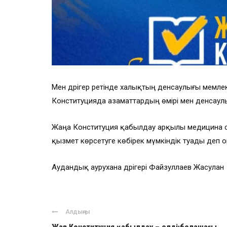
Мен дәрігер ретінде халықтың денсаулығы мемле
Конституцияда азаматтардың өмірі мен денсаулы
Жаңа Конституция қабылдау арқылы медицина 
қызмет көрсетуге көбірек мүмкіндік туады деп о
Аудандық аурухана дәрігері Файзуллаев Жасулан
Алдыңғы