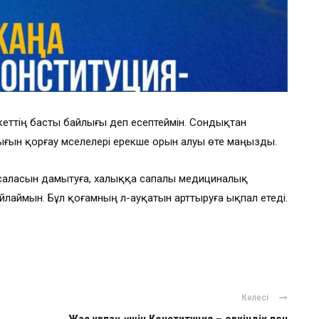
кеттің басты байлығы деп есептеймін. Сондықтан
ғын қорғау мәселелері ерекше орын алуы өте маңызды.
саласын дамытуға, халыққа сапалы медициналық
йлаймын. Бұл қоғамның әл-ауқатын арттыруға ықпал етеді.
Келесі