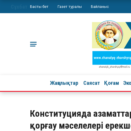
Сұхбат
Басты бет
Газет туралы
Байланыс
Жаңалықтар
Саясат
Қоғам
Эк
Конституцияда азаматта
қорғау мәселелері ерекш