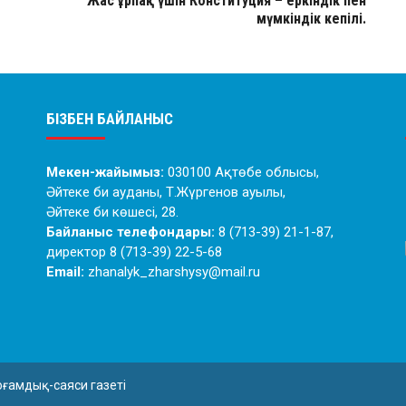
Жас ұрпақ үшін Конституция – еркіндік пен
мүмкіндік кепілі.
БІЗБЕН БАЙЛАНЫС
Мекен-жайымыз:
030100 Ақтөбе облысы,
Әйтеке би ауданы, Т.Жүргенов ауылы,
Әйтеке би көшесі, 28.
Байланыс телефондары:
8 (713-39) 21-1-87,
директор 8 (713-39) 22-5-68
Email:
zhanalyk_zharshysy@mail.ru
оғамдық-саяси газеті