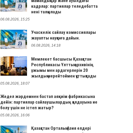
мамандықтар және ауылдағы
кадрлар: партиялар теледебатта
нені талқылады
06.08.2026, 15:25
Учаскелік сайлау комиссиялары
жауапты науқанға дайын.
06.08.2026, 14:18
Мемлекет басшысы Қазақстан
Республикасы Ұлттық архивінің
ұжымы мен ардагерлерін 20
жылдық мерейтоймен құттықтады
05.08.2026, 18:07
Жедел жәрдемнен бастап аяқкиім фабрикасына
дейін: партиялар сайлаушылардың қолдауына ие
болу үшін не істеп жатыр?
05.08.2026, 16:06
Қазақстан Орталық Азия елдері