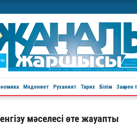
ономика
Мәдениет
Руханият
Тарих
Білім
Заң мен 
 енгізу мәселесі өте жауапты