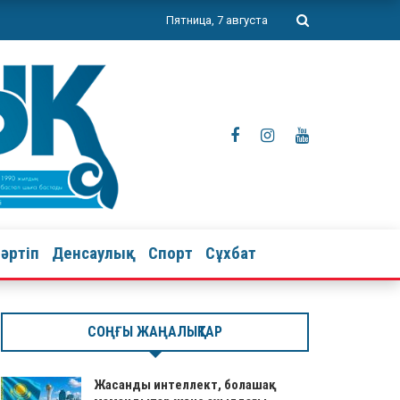
Пятница, 7 августа
тәртіп
Денсаулық
Спорт
Сұхбат
СОҢҒЫ ЖАҢАЛЫҚТАР
Жасанды интеллект, болашақ