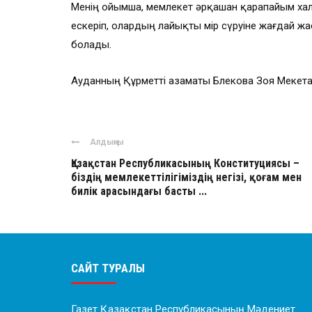
Менің ойымша, мемлекет әрқашан қарапайым хал
ескеріп, олардың лайықты өмір сүруіне жағдай ж
болады.
Ауданның Құрметті азаматы Бөлекова Зоя Мекет
Алдыңғы
Қазақстан Республикасының Конституциясы –
біздің мемлекеттілігіміздің негізі, қоғам мен
билік арасындағы басты ...
САЙТ ТУРАЛЫ
Газет Қазақстан Республикасының Мәдениет