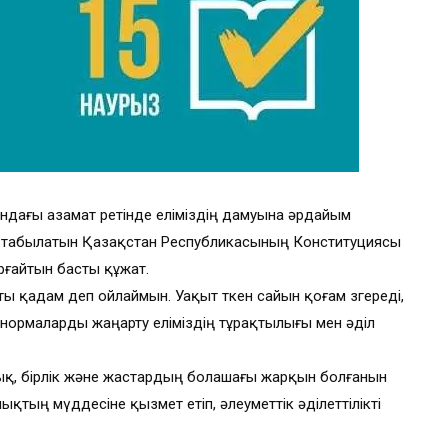
ындағы азамат ретінде еліміздің дамуына әрдайым
лып табылатын Қазақстан Республикасының Конституциясы
ғайтын басты құжат.
апты қадам деп ойлаймын. Уақыт өткен сайын қоғам өзгереді,
нормаларды жаңарту еліміздің тұрақтылығы мен әділ
штық, бірлік және жастардың болашағы жарқын болғанын
лықтың мүддесіне қызмет етіп, әлеуметтік әділеттілікті