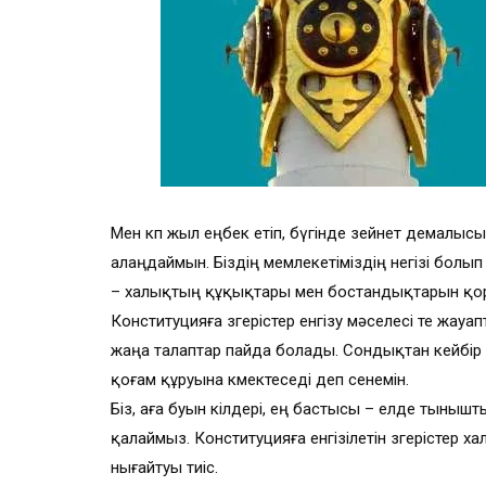
Мен көп жыл еңбек етіп, бүгінде зейнет демалыс
алаңдаймын. Біздің мемлекетіміздің негізі бо
– халықтың құқықтары мен бостандықтарын қор
Конституцияға өзгерістер енгізу мәселесі өте жау
жаңа талаптар пайда болады. Сондықтан кейбір 
қоғам құруына көмектеседі деп сенемін.
Біз, аға буын өкілдері, ең бастысы – елде тыны
қалаймыз. Конституцияға енгізілетін өзгерістер ха
нығайтуы тиіс.