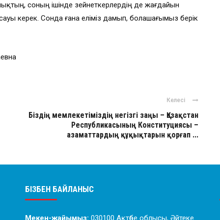
ықтың, соның ішінде зейнеткерлердің де жағдайын
асауы керек. Сонда ғана еліміз дамып, болашағымыз берік
аевна
Келесі
Біздің мемлекетіміздің негізгі заңы – Қазақстан
Республикасының Конституциясы –
азаматтардың құқықтарын қорғап ...
БІЗБЕН БАЙЛАНЫС
Мекен-жайымыз:
030100 Ақтөбе облысы, Әйтеке