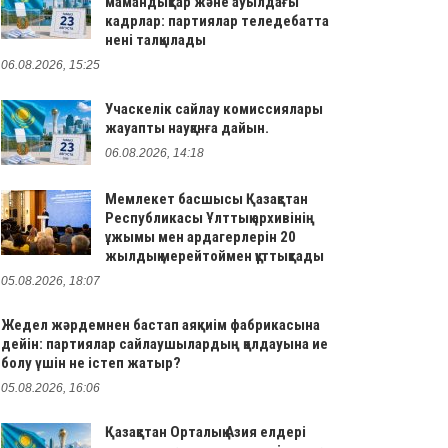
мамандықтар және ауылдағы
кадрлар: партиялар теледебатта
нені талқылады
06.08.2026, 15:25
Учаскелік сайлау комиссиялары
жауапты науқанға дайын.
06.08.2026, 14:18
Мемлекет басшысы Қазақстан
Республикасы Ұлттық архивінің
ұжымы мен ардагерлерін 20
жылдық мерейтоймен құттықтады
05.08.2026, 18:07
Жедел жәрдемнен бастап аяқкиім фабрикасына
дейін: партиялар сайлаушылардың қолдауына ие
болу үшін не істеп жатыр?
05.08.2026, 16:06
Қазақстан Орталық Азия елдері