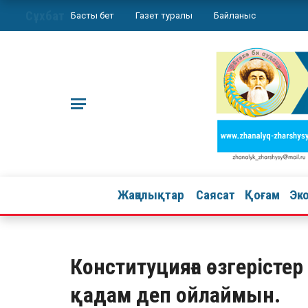
Сұхбат
Басты бет
Газет туралы
Байланыс
Жаңалықтар
Саясат
Қоғам
Эк
Конституцияға өзгерістер
қадам деп ойлаймын.