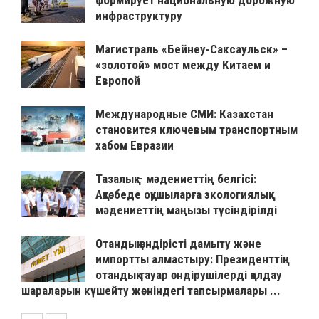
инфраструктуру
Магистраль «Бейнеу-Саксаульск» –
«золотой» мост между Китаем и
Европой
Международные СМИ: Казахстан
становится ключевым транспортным
хабом Евразии
Тазалық – мәдениеттің белгісі:
Ақтөбеде оқушыларға экологиялық
мәдениеттің маңызы түсіндірілді
Отандық өндірісті дамыту және
импортты алмастыру: Президенттің
отандық тауар өндірушілерді қолдау
шараларын күшейту жөніндегі тапсырмалары ...