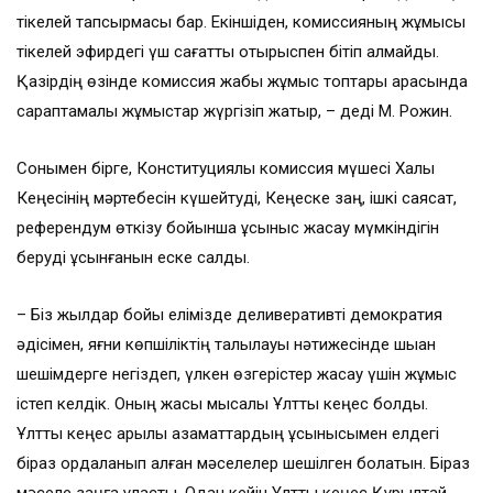
тікелей тапсырмасы бар. Екіншіден, комиссияның жұмысы
тікелей эфирдегі үш сағаттық отырыспен бітіп қалмайды.
Қазірдің өзінде комиссия жабық жұмыс топтары арасында
сараптамалық жұмыстар жүргізіп жатыр, – деді М. Рожин.
Сонымен бірге, Конституциялық комиссия мүшесі Халық
Кеңесінің мәртебесін күшейтуді, Кеңеске заң, ішкі саясат,
референдум өткізу бойынша ұсыныс жасау мүмкіндігін
беруді ұсынғанын еске салды.
– Біз жылдар бойы елімізде деливеративті демократия
әдісімен, яғни көпшіліктің талқылауы нәтижесінде шыққан
шешімдерге негіздеп, үлкен өзгерістер жасау үшін жұмыс
істеп келдік. Оның жақсы мысалы Ұлттық кеңес болды.
Ұлттық кеңес арқылы азаматтардың ұсынысымен елдегі
біраз қордаланып қалған мәселелер шешілген болатын. Біраз
мәселе заңға ұласты. Одан кейін Ұлттық кеңес Құрылтай