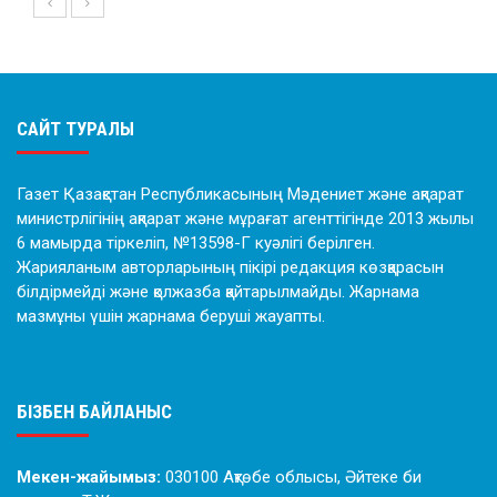
САЙТ ТУРАЛЫ
Газет Қазақстан Республикасының Мәдениет және ақпарат
министрлігінің ақпарат және мұрағат агенттігінде 2013 жылы
6 мамырда тіркеліп, №13598-Г куәлігі берілген.
Жарияланым авторларының пікірі редакция көзқарасын
білдірмейді және қолжазба қайтарылмайды. Жарнама
мазмұны үшін жарнама беруші жауапты.
БІЗБЕН БАЙЛАНЫС
Мекен-жайымыз:
030100 Ақтөбе облысы, Әйтеке би