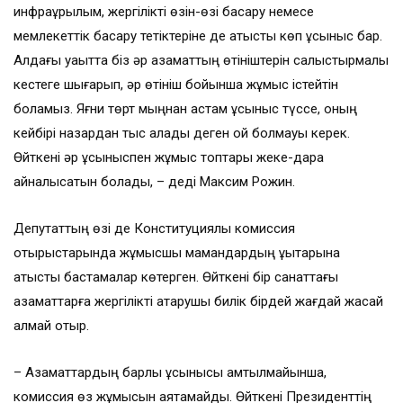
инфрақұрылым, жергілікті өзін-өзі басқару немесе
мемлекеттік басқару тетіктеріне де қатысты көп ұсыныс бар.
Алдағы уақытта біз әр азаматтың өтініштерін салыстырмалы
кестеге шығарып, әр өтініш бойынша жұмыс істейтін
боламыз. Яғни төрт мыңнан астам ұсыныс түссе, оның
кейбірі назардан тыс қалады деген ой болмауы керек.
Өйткені әр ұсыныспен жұмыс топтары жеке-дара
айналысатын болады, – деді Максим Рожин.
Депутаттың өзі де Конституциялық комиссия
отырыстарында жұмысшы мамандардың құқықтарына
қатысты бастамалар көтерген. Өйткені бір санаттағы
азаматтарға жергілікті атқарушы билік бірдей жағдай жасай
алмай отыр.
– Азаматтардың барлық ұсынысы қамтылмайынша,
комиссия өз жұмысын аяқтамайды. Өйткені Президенттің