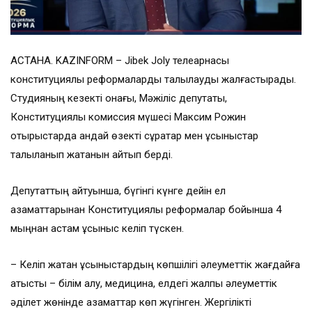
АСТАНА. KAZINFORM – Jibek Joly телеарнасы
конституциялық реформаларды талқылауды жалғастырады.
Студияның кезекті қонағы, Мәжіліс депутаты,
Конституциялық комиссия мүшесі Максим Рожин
отырыстарда қандай өзекті сұрақтар мен ұсыныстар
талқыланып жатқанын айтып берді.
Депутаттың айтуынша, бүгінгі күнге дейін ел
азаматтарынан Конституциялық реформалар бойынша 4
мыңнан астам ұсыныс келіп түскен.
– Келіп жатқан ұсыныстардың көпшілігі әлеуметтік жағдайға
қатысты – білім алу, медицина, елдегі жалпы әлеуметтік
әділет жөнінде азаматтар көп жүгінген. Жергілікті