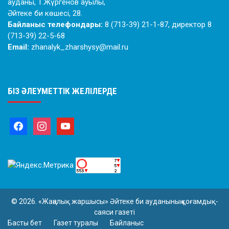
ауданы, Т.Жүргенов ауылы,
Әйтеке би көшесі, 28.
Байланыс телефондары:
8 (713-39) 21-1-87, директор 8
(713-39) 22-5-68
Email:
zhanalyk_zharshysy@mail.ru
БІЗ ӘЛЕУМЕТТІК ЖЕЛІЛЕРДЕ
© 2026. «Жаңалық жаршысы» Әйтеке би ауданының қоғамдық-
саяси газеті
Басты бет
Газет туралы
Байланыс