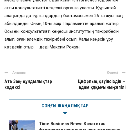
атты консультативті кеңесші органға ұласты. Құрылтай
алаңында да тұрғындардың бастамасымен 26-ға жуық заң
қабылданды. Оның 10-ы қазір Парламентте қаралып жатыр.
Осы екі консультативті кеңесші институттың тәжірибесін
алып, оған әлемдік тәжірибені қосып, Халық кеңесін құру
көзделіп отыр, – деді Максим Рожин.
Алдыңғы
Келесі
Ата Заң – құндылықтар
Цифрлық қауіпсіздік —
кодексі
адам құқығының кепілі
СОҢҒЫ ЖАҢАЛЫҚТАР
Time Business News: Казахстан
формирует национальную дорожную