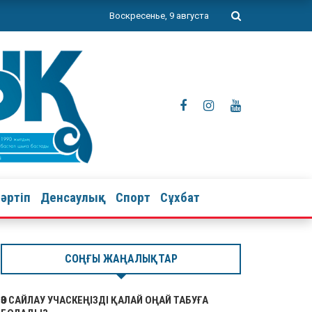
Воскресенье, 9 августа
тәртіп
Денсаулық
Спорт
Сұхбат
СОҢҒЫ ЖАҢАЛЫҚТАР
ӨЗ САЙЛАУ УЧАСКЕҢІЗДІ ҚАЛАЙ ОҢАЙ ТАБУҒА