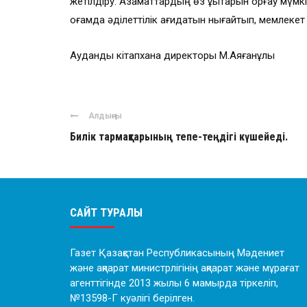
жетілдіру. Азаматтардың өз құқықтарын қорғау мүмкінд
қоғамда әділеттілік қағидатын нығайтып, мемлекет
Аудандық кітапхана директоры М.Аяғанұлы
Алдыңғы
Билік тармақтарының тепе-теңдігі күшейеді.
САЙТ ТУРАЛЫ
Газет Қазақстан Республикасының Мәдениет
және ақпарат министрлігінің ақпарат және мұрағат
агенттігінде 2013 жылы 6 мамырда тіркеліп,
№13598-Г куәлігі берілген.