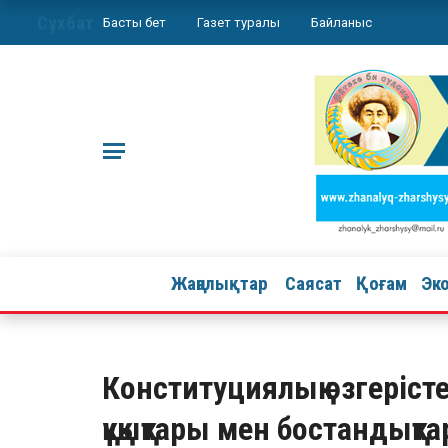
Сұхбат
Басты бет
Газет туралы
Байланыс
Жаңалықтар
Саясат
Қоғам
Эк
Конституциялық өзгеріст
құқықтары мен бостандықта