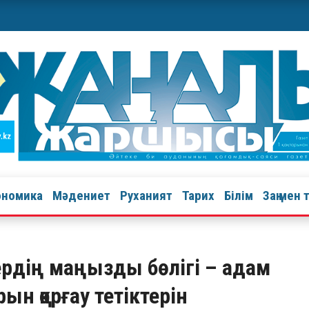
ономика
Мәдениет
Руханият
Тарих
Білім
Заң мен 
ердің маңызды бөлігі – адам
рын қорғау тетіктерін