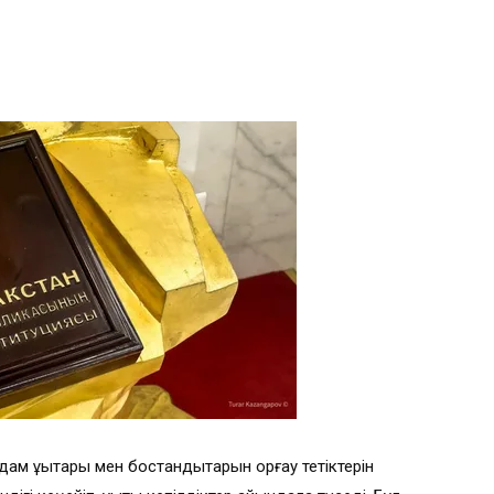
ам құқықтары мен бостандықтарын қорғау тетіктерін