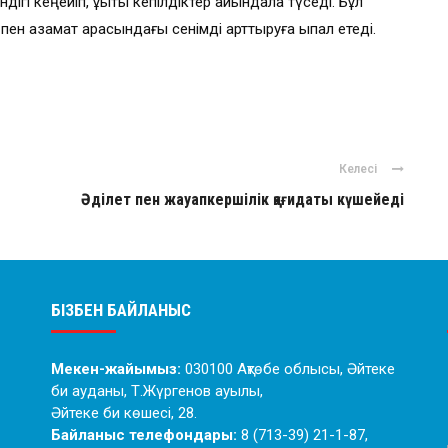
ігі кеңейіп, құқықтық кепілдіктер айқындала түседі. Бұл
 пен азамат арасындағы сенімді арттыруға ықпал етеді.
Келесі
Әділет пен жауапкершілік қағидаты күшейеді
БІЗБЕН БАЙЛАНЫС
Мекен-жайымыз:
030100 Ақтөбе облысы, Әйтеке
би ауданы, Т.Жүргенов ауылы,
Әйтеке би көшесі, 28.
Байланыс телефондары:
8 (713-39) 21-1-87,