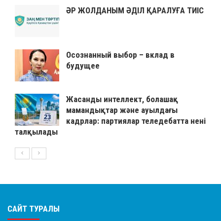
ӘР ЖОЛДАНЫМ ӘДІЛ ҚАРАЛУҒА ТИІС
Осознанный выбор – вклад в
будущее
Жасанды интеллект, болашақ
мамандықтар және ауылдағы
кадрлар: партиялар теледебатта нені
талқылады
САЙТ ТУРАЛЫ