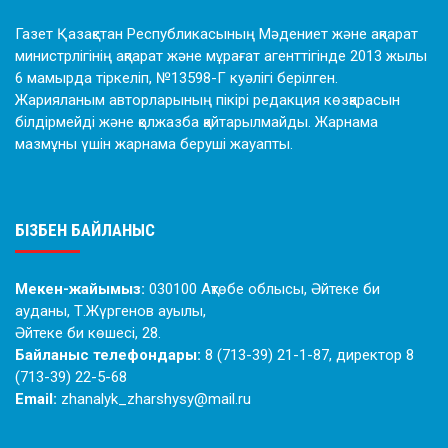
Газет Қазақстан Республикасының Мәдениет және ақпарат
министрлігінің ақпарат және мұрағат агенттігінде 2013 жылы
6 мамырда тіркеліп, №13598-Г куәлігі берілген.
Жарияланым авторларының пікірі редакция көзқарасын
білдірмейді және қолжазба қайтарылмайды. Жарнама
мазмұны үшін жарнама беруші жауапты.
БІЗБЕН БАЙЛАНЫС
Мекен-жайымыз:
030100 Ақтөбе облысы, Әйтеке би
ауданы, Т.Жүргенов ауылы,
Әйтеке би көшесі, 28.
Байланыс телефондары:
8 (713-39) 21-1-87, директор 8
(713-39) 22-5-68
Email:
zhanalyk_zharshysy@mail.ru