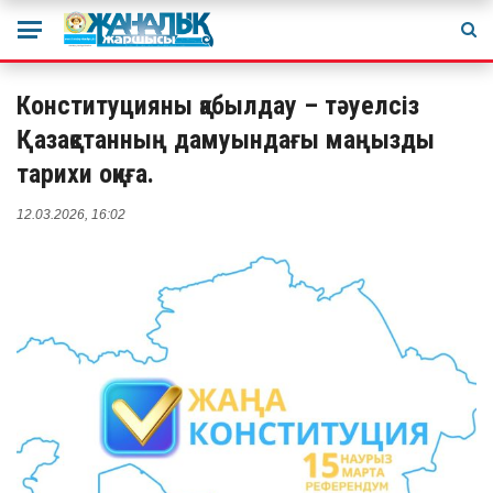
Конституцияны қабылдау – тәуелсіз
Қазақстанның дамуындағы маңызды
тарихи оқиға.
12.03.2026, 16:02