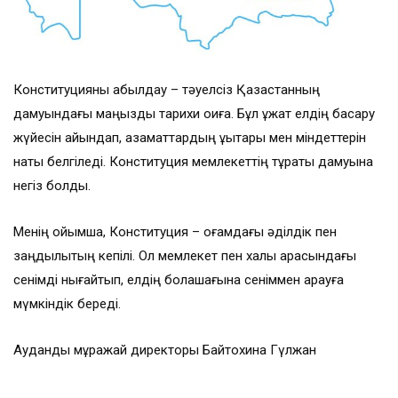
Конституцияны қабылдау – тәуелсіз Қазақстанның
дамуындағы маңызды тарихи оқиға. Бұл құжат елдің басқару
жүйесін айқындап, азаматтардың құқықтары мен міндеттерін
нақты белгіледі. Конституция мемлекеттің тұрақты дамуына
негіз болды.
Менің ойымша, Конституция – қоғамдағы әділдік пен
заңдылықтың кепілі. Ол мемлекет пен халық арасындағы
сенімді нығайтып, елдің болашағына сеніммен қарауға
мүмкіндік береді.
Аудандық мұражай директоры Байтохина Гүлжан