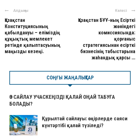
Алдыңғы
Келесі
Қазақстан
Қазақстан БҰҰ-ның Есірткі
Конституциясының
жөніндегі
қабылдануы – еліміздің
комиссиясында:
құқықтық мемлекет
қорғаныс
ретінде қалыптасуының
стратегиясынан есірткі
маңызды кезеңі.
бизнесінің табыстарына
жаһандық қарсы ...
СОҢҒЫ ЖАҢАЛЫҚТАР
ӨЗ САЙЛАУ УЧАСКЕҢІЗДІ ҚАЛАЙ ОҢАЙ ТАБУҒА
БОЛАДЫ?
Құрылтай сайлауы: өңірлерде саяси
күнтәртібі қалай түзіледі?