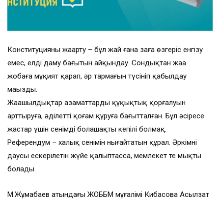
Конституцияны жаңарту – бұл жай ғана заңға өзгеріс енгізу
емес, елдің даму бағытын айқындау. Сондықтан жаңа
жобаға мұқият қарап, әр тармағын түсініп қабылдау
маңызды.
Жаңашылдықтар азаматтардың құқықтық қорғалуын
арттыруға, әділетті қоғам құруға бағытталған. Бұл әсіресе
жастар үшін сенімді болашақтың кепілі болмақ.
Референдум – халық сенімін нығайтатын құрал. Әркімнің
даусы ескерілетін жүйе қалыптасса, мемлекет те мықты
болады.
М.Жұмабаев атындағы ЖОББМ мұғалімі Кибасова Асылзат