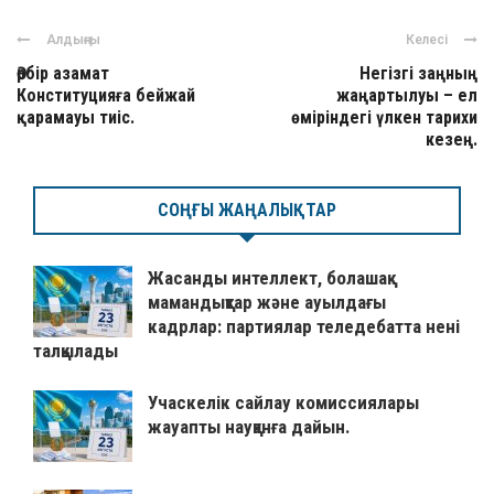
Алдыңғы
Келесі
Әрбір азамат
Негізгі заңның
Конституцияға бейжай
жаңартылуы – ел
қарамауы тиіс.
өміріндегі үлкен тарихи
кезең.
СОҢҒЫ ЖАҢАЛЫҚТАР
Жасанды интеллект, болашақ
мамандықтар және ауылдағы
кадрлар: партиялар теледебатта нені
талқылады
Учаскелік сайлау комиссиялары
жауапты науқанға дайын.