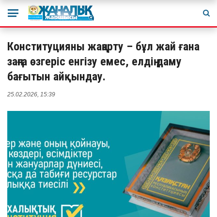
Конституцияны жаңарту – бұл жай ғана
заңға өзгеріс енгізу емес, елдің даму
бағытын айқындау.
25.02.2026, 15:39