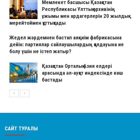
Мемлекет басшысы Қазақстан
Республикасы Ұлттық архивінің
ұжымы мен ардагерлерін 20 жылдық
мерейтоймен құттықтады
Жедел жәрдемнен бастап аяқкиім фабрикасына
дейін: партиялар сайлаушылардың қолдауына ие
болу үшін не істеп жатыр?
Қазақстан Орталық Азия елдері
арасында әл-ауқат индексінде көш
бастады
САЙТ ТУРАЛЫ