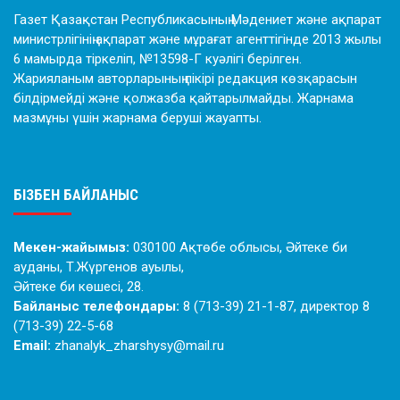
Газет Қазақстан Республикасының Мәдениет және ақпарат
министрлігінің ақпарат және мұрағат агенттігінде 2013 жылы
6 мамырда тіркеліп, №13598-Г куәлігі берілген.
Жарияланым авторларының пікірі редакция көзқарасын
білдірмейді және қолжазба қайтарылмайды. Жарнама
мазмұны үшін жарнама беруші жауапты.
БІЗБЕН БАЙЛАНЫС
Мекен-жайымыз:
030100 Ақтөбе облысы, Әйтеке би
ауданы, Т.Жүргенов ауылы,
Әйтеке би көшесі, 28.
Байланыс телефондары:
8 (713-39) 21-1-87, директор 8
(713-39) 22-5-68
Email:
zhanalyk_zharshysy@mail.ru