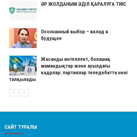
ӘР ЖОЛДАНЫМ ӘДІЛ ҚАРАЛУҒА ТИІС
Осознанный выбор – вклад в
будущее
Жасанды интеллект, болашақ
мамандықтар және ауылдағы
кадрлар: партиялар теледебатта нені
талқылады
САЙТ ТУРАЛЫ