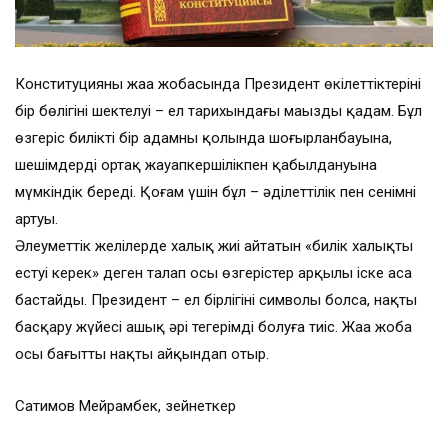
Конституцияның жаңа жобасында Президент өкілеттіктерінің
бір бөлігінің шектелуі – ел тарихындағы маңызды қадам. Бұл
өзгеріс биліктің бір адамның қолында шоғырланбауына,
шешімдердің ортақ жауапкершілікпен қабылдануына
мүмкіндік береді. Қоғам үшін бұл – әділеттілік пен сенімнің
артуы.
Әлеуметтік желілерде халық жиі айтатын «билік халықты
естуі керек» деген талап осы өзгерістер арқылы іске аса
бастайды. Президент – ел бірлігінің символы болса, нақты
басқару жүйесі ашық әрі теңгерімді болуға тиіс. Жаңа жоба
осы бағытты нақты айқындап отыр.
Сатимов Мейрамбек, зейнеткер