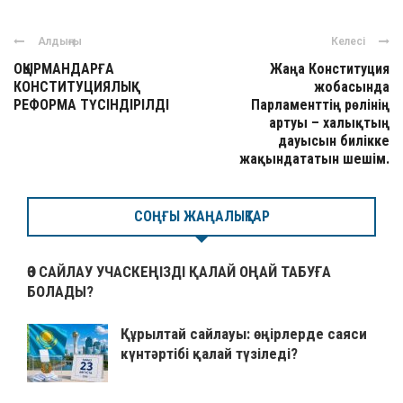
Алдыңғы
Келесі
ОҚЫРМАНДАРҒА
Жаңа Конституция
КОНСТИТУЦИЯЛЫҚ
жобасында
РЕФОРМА ТҮСІНДІРІЛДІ
Парламенттің рөлінің
артуы – халықтың
дауысын билікке
жақындататын шешім.
СОҢҒЫ ЖАҢАЛЫҚТАР
ӨЗ САЙЛАУ УЧАСКЕҢІЗДІ ҚАЛАЙ ОҢАЙ ТАБУҒА
БОЛАДЫ?
Құрылтай сайлауы: өңірлерде саяси
күнтәртібі қалай түзіледі?