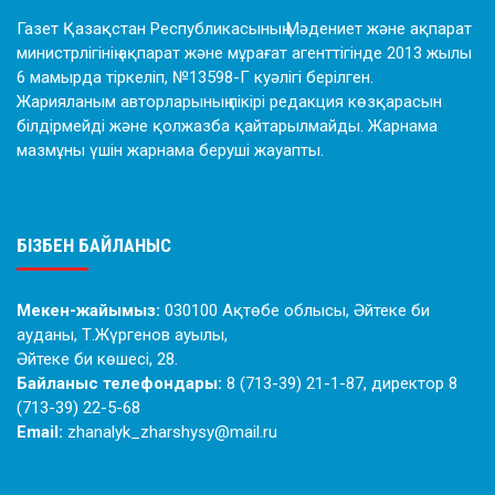
Газет Қазақстан Республикасының Мәдениет және ақпарат
министрлігінің ақпарат және мұрағат агенттігінде 2013 жылы
6 мамырда тіркеліп, №13598-Г куәлігі берілген.
Жарияланым авторларының пікірі редакция көзқарасын
білдірмейді және қолжазба қайтарылмайды. Жарнама
мазмұны үшін жарнама беруші жауапты.
БІЗБЕН БАЙЛАНЫС
Мекен-жайымыз:
030100 Ақтөбе облысы, Әйтеке би
ауданы, Т.Жүргенов ауылы,
Әйтеке би көшесі, 28.
Байланыс телефондары:
8 (713-39) 21-1-87, директор 8
(713-39) 22-5-68
Email:
zhanalyk_zharshysy@mail.ru