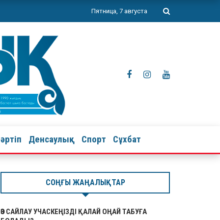
Пятница, 7 августа
тәртіп
Денсаулық
Спорт
Сұхбат
СОҢҒЫ ЖАҢАЛЫҚТАР
ӨЗ САЙЛАУ УЧАСКЕҢІЗДІ ҚАЛАЙ ОҢАЙ ТАБУҒА