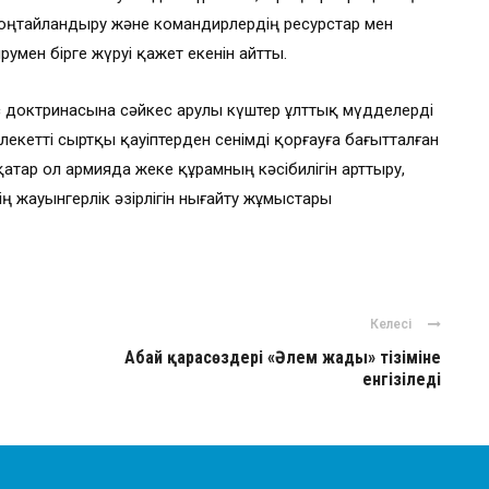
 оңтайландыру және командирлердің ресурстар мен
румен бірге жүруі қажет екенін айтты.
с доктринасына сәйкес Қарулы күштер ұлттық мүдделерді
лекетті сыртқы қауіптерден сенімді қорғауға бағытталған
атар ол армияда жеке құрамның кәсібилігін арттыру,
ң жауынгерлік әзірлігін нығайту жұмыстары
Келесі
Абай қарасөздері «Әлем жады» тізіміне
енгізіледі