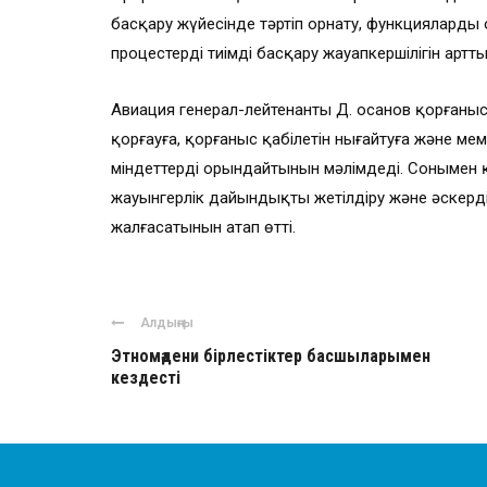
басқару жүйесінде тәртіп орнату, функцияларды
процестерді тиімді басқару жауапкершілігін артты
Авиация генерал-лейтенанты Д. Қосанов қорғаны
қорғауға, қорғаныс қабілетін нығайтуға және мем
міндеттерді орындайтынын мәлімдеді. Сонымен қ
жауынгерлік дайындықты жетілдіру және әскерді
жалғасатынын атап өтті.
Алдыңғы
Этномәдени бірлестіктер басшыларымен
кездесті