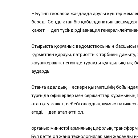
– Бүгінгі геосаяси жағдайда Қарулы күштер мемлеке
береді. Сондықтан біз қабылданатын шешімдерге
қажет, – деп түсіндірді авиация генерал-лейтенан
Отырыста қорғаныс ведомствосының басшысы әс
құрметпен қарауы, патриоттық тәрбиені дамыту, 
жауапкершілік негізінде тұрақты құндылықтық б
аударды.
Отанға адалдық – әскери қызметшінің бойындағ
тұрғыда офицерлер мен сержанттар құрамының т
атап өту қажет, себебі олардың жұмыс нәтижесі
етеді, – деп атап өтті ол.
Қорғаныс министрі армияның цифрлық трансформ
Бұл ретте ол жаңа технологиялар мен жасанды инте