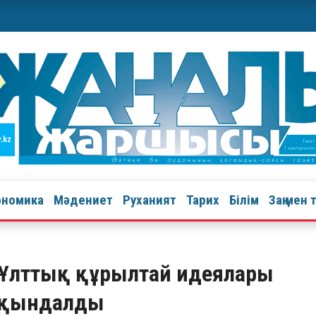
ономика
Мәдениет
Руханият
Тарих
Білім
Заң мен 
е Ұлттық құрылтай идеялары
йқындалды