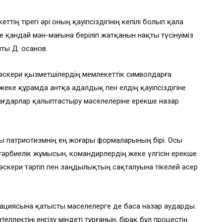
ттің тірегі әрі оның қауіпсіздігінің кепілі болып қала
 қандай мән-мағына беріліп жатқанын нақты түсінуіміз
ты Д. Қосанов.
кери қызметшілердің мемлекеттік символдарға
жеке құрамда антқа адалдық пен елдің қауіпсіздігіне
ағдарлар қалыптастыру мәселелеріне ерекше назар
ы патриотизмнің ең жоғары формаларының бірі. Осы
әрбиелік жұмысын, командирлердің жеке үлгісін ерекше
 әскери тәртіп пен заңдылықтың сақталуына тікелей әсер
ациясына қатысты мәселелерге де баса назар аударды.
ллектіні енгізу міндеті тұрғанын, бірақ бұл процестің