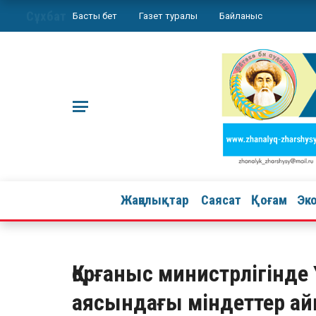
Сұхбат
Басты бет
Газет туралы
Байланыс
Жаңалықтар
Саясат
Қоғам
Эк
Қорғаныс министрлігінд
аясындағы міндеттер а