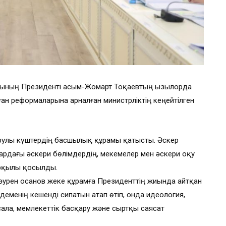
сының Президенті Қасым-Жомарт Тоқаевтың Қызылорда
ан реформаларына арналған министрліктің кеңейтілген
н Қарулы күштердің басшылық құрамы қатысты. Әскер
дардағы әскери бөлімдердің, мекемелер мен әскери оқу
рқылы қосылды.
Дәурен Қосанов жеке құрамға Президенттің жиында айтқан
еменің кешенді сипатын атап өтіп, онда идеология,
 сала, мемлекеттік басқару және сыртқы саясат