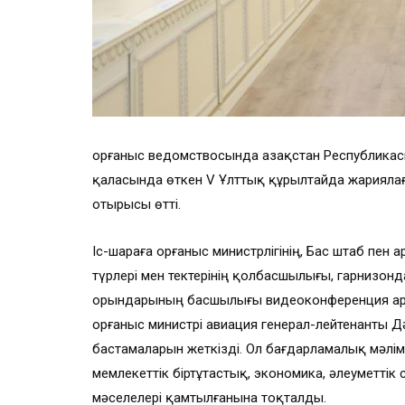
Қорғаныс ведомствосында Қазақстан Республика
қаласында өткен V Ұлттық құрылтайда жариялағ
отырысы өтті.
Іс-шараға Қорғаныс министрлігінің, Бас штаб пе
түрлері мен тектерінің қолбасшылығы, гарнизон
орындарының басшылығы видеоконференция а
Қорғаныс министрі авиация генерал-лейтенанты 
бастамаларын жеткізді. Ол бағдарламалық мәлімд
мемлекеттік біртұтастық, экономика, әлеуметтік
мәселелері қамтылғанына тоқталды.